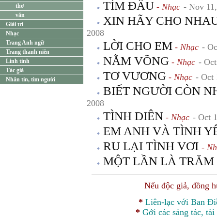
TÌM ĐÂU
- Nhạc
- Nov 11
thơ
văn
XIN HÃY CHO NHAU
Giải trí
2008
Nhạc
Trang Anh ngữ
LỜI CHO EM
- Nhạc
- Oc
Trang thanh niên
NẰM VÕNG
- Nhạc
- Oct
Linh tinh
Tác giả
TƠ VƯƠNG
- Nhạc
- Oct
Nhắn tin, tìm người
BIẾT NGƯỜI CÒN N
2008
TÌNH ĐIÊN
- Nhạc
- Oct 
EM ANH VÀ TÌNH Y
RU LẠI TÌNH VƠI
- N
MỘT LẦN LÀ TRĂM
Nếu độc giả, đồng 
*
Liên-lạc với Ban Đ
*
Gởi các sáng tác, tài