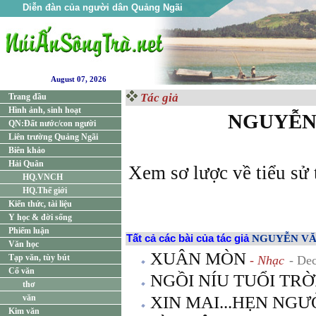
Diễn đàn của người dân Quảng Ngãi
August 07, 2026
Tác giả
Trang đầu
Hình ảnh, sinh hoạt
NGUYỄN
QN:Đất nước/con người
Liên trường Quảng Ngãi
Biên khảo
Hải Quân
Xem sơ lược về tiểu sử 
HQ.VNCH
HQ.Thế giới
Kiến thức, tài liệu
Y học & đời sống
Phiếm luận
Tất cả các bài của tác giả
NGUYỄN VĂ
Văn học
XUÂN MÒN
Tạp văn, tùy bút
- Nhạc
- De
Cổ văn
NGỒI NÍU TUỔI TRỜ
thơ
văn
XIN MAI...HẸN NGƯ
Kim văn