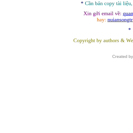
*
Cần bản
copy
tài liệu
Xin gởi email về:
quan
hay:
nuiansongt
*
Copyright by authors & We
Created b