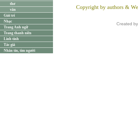
thơ
Copyright by authors & We
văn
Giải trí
Nhạc
Created b
Trang Anh ngữ
Trang thanh niên
Linh tinh
Tác giả
Nhắn tin, tìm người