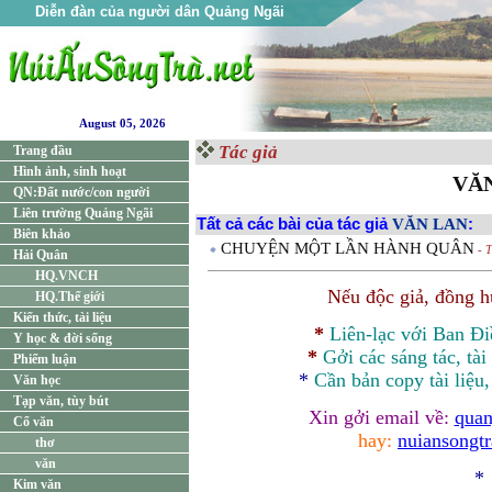
Diễn đàn của người dân Quảng Ngãi
August 05, 2026
Tác giả
Trang đầu
Hình ảnh, sinh hoạt
VĂ
QN:Đất nước/con người
Liên trường Quảng Ngãi
Tất cả các bài của tác giả
VĂN LAN
:
Biên khảo
CHUYỆN MỘT LẦN HÀNH QUÂN
- T
Hải Quân
HQ.VNCH
Nếu độc giả, đồng 
HQ.Thế giới
Kiến thức, tài liệu
*
Liên-lạc với Ban Đ
Y học & đời sống
*
Gởi các sáng tác, tài
Phiếm luận
*
Cần bản
copy
tài liệu
Văn học
Tạp văn, tùy bút
Xin gởi email về:
quan
Cổ văn
hay:
nuiansongt
thơ
văn
*
Kim văn