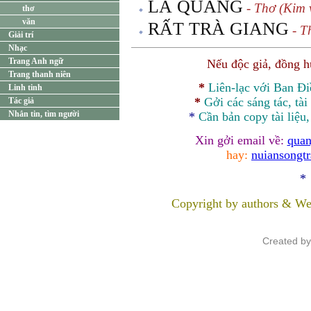
LÀ QUẢNG
- Thơ (Kim 
thơ
văn
RẤT TRÀ GIANG
- T
Giải trí
Nhạc
Trang Anh ngữ
Nếu độc giả, đồng 
Trang thanh niên
*
Liên-lạc với Ban Đ
Linh tinh
*
Gởi các sáng tác, tài
Tác giả
Nhắn tin, tìm người
*
Cần bản
copy
tài liệu
Xin gởi email về:
quan
hay:
nuiansongt
*
Copyright by authors & We
Created b