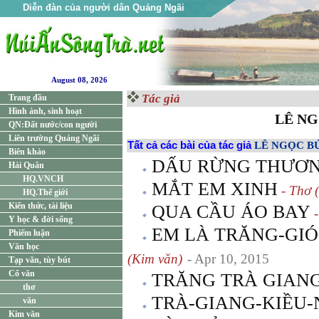
Diễn đàn của người dân Quảng Ngãi
August 08, 2026
Tác giả
Trang đầu
Hình ảnh, sinh hoạt
LÊ N
QN:Đất nước/con người
Liên trường Quảng Ngãi
Tất cả các bài của tác giả
LÊ NGỌC B
Biên khảo
DẤU RỪNG THƯƠ
Hải Quân
HQ.VNCH
MẮT EM XINH
- Thơ 
HQ.Thế giới
Kiến thức, tài liệu
QUA CẦU ÁO BAY
-
Y học & đời sống
EM LÀ TRĂNG-GI
Phiếm luận
Văn học
(Kim văn)
- Apr 10, 2015
Tạp văn, tùy bút
Cổ văn
TRĂNG TRÀ GIAN
thơ
TRÀ-GIANG-KIỀU-
văn
Kim văn