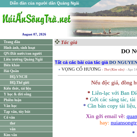
Diễn đàn của người dân Quảng Ngãi
August 07, 2026
Tác giả
Trang đầu
Hình ảnh, sinh hoạt
DO 
QN:Đất nước/con người
Liên trường Quảng Ngãi
Tất cả các bài của tác giả
DO NGUYE
Biên khảo
VỌNG CỐ HƯƠNG
- Thơ (Kim văn)
- Apr 1
Hải Quân
HQ.VNCH
Nếu độc giả, đồng 
HQ.Thế giới
Kiến thức, tài liệu
*
Liên-lạc với Ban Đ
Y học & đời sống
*
Gởi các sáng tác, tài
Phiếm luận
*
Cần bản
copy
tài liệu
Văn học
Tạp văn, tùy bút
Xin gởi email về:
quan
Cổ văn
hay:
nuiansongt
thơ
văn
*
Kim văn