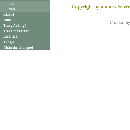
thơ
Copyright by authors & We
văn
Giải trí
Nhạc
Created b
Trang Anh ngữ
Trang thanh niên
Linh tinh
Tác giả
Nhắn tin, tìm người