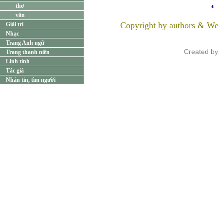
thơ
*
văn
Copyright by authors & We
Giải trí
Nhạc
Trang Anh ngữ
Created b
Trang thanh niên
Linh tinh
Tác giả
Nhắn tin, tìm người