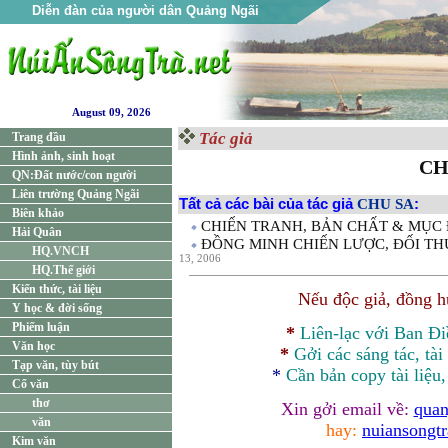
Diễn đàn của người dân Quảng Ngãi
August 09, 2026
Tác giả
Trang đầu
Hình ảnh, sinh hoạt
CH
QN:Đất nước/con người
Liên trường Quảng Ngãi
Tất cả các bài của tác giả
CHU SA
:
Biên khảo
CHIẾN TRANH, BẢN CHẤT & MỤC ĐÍ
Hải Quân
ĐỒNG MINH CHIẾN LƯỢC, ĐỐI THỦ
HQ.VNCH
13, 2006
HQ.Thế giới
Kiến thức, tài liệu
Nếu độc giả, đồng 
Y học & đời sống
Phiếm luận
*
Liên-lạc với Ban Đ
Văn học
*
Gởi các sáng tác, tài
Tạp văn, tùy bút
*
Cần bản
copy
tài liệu
Cổ văn
thơ
Xin gởi email về:
quan
văn
hay:
nuiansongt
Kim văn