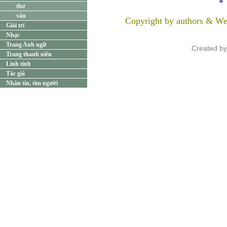
*
thơ
văn
Copyright by authors & We
Giải trí
Nhạc
Trang Anh ngữ
Created b
Trang thanh niên
Linh tinh
Tác giả
Nhắn tin, tìm người