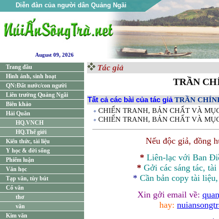
Diễn đàn của người dân Quảng Ngãi
August 09, 2026
Tác giả
Trang đầu
Hình ảnh, sinh hoạt
TRẦN CH
QN:Đất nước/con người
Liên trường Quảng Ngãi
Tất cả các bài của tác giả
TRẦN CHÍN
Biên khảo
CHIẾN TRANH, BẢN CHẤT VÀ MỤC Đ
Hải Quân
CHIẾN TRANH, BẢN CHẤT VÀ MỤC 
HQ.VNCH
HQ.Thế giới
Nếu độc giả, đồng 
Kiến thức, tài liệu
Y học & đời sống
*
Liên-lạc với Ban Đ
Phiếm luận
*
Gởi các sáng tác, tài
Văn học
*
Cần bản
copy
tài liệu
Tạp văn, tùy bút
Cổ văn
Xin gởi email về:
quan
thơ
hay:
nuiansongt
văn
Kim văn