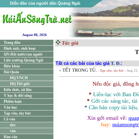
Diễn đàn của người dân Quảng Ngãi
August 08, 2026
Tác giả
Trang đầu
Hình ảnh, sinh hoạt
T
QN:Đất nước/con người
Liên trường Quảng Ngãi
Tất cả các bài của tác giả
T. Đ.
:
Biên khảo
TẾT TRONG TÙ.
- Tạp văn, tùy bút
- Aug 25,
Hải Quân
HQ.VNCH
Nếu độc giả, đồng 
HQ.Thế giới
Kiến thức, tài liệu
*
Liên-lạc với Ban Đ
Y học & đời sống
*
Gởi các sáng tác, tài
Phiếm luận
*
Cần bản
copy
tài liệu
Văn học
Tạp văn, tùy bút
Xin gởi email về:
quan
Cổ văn
hay:
nuiansongt
thơ
văn
*
Kim văn