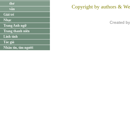
thơ
Copyright by authors & We
văn
Giải trí
Nhạc
Created b
Trang Anh ngữ
Trang thanh niên
Linh tinh
Tác giả
Nhắn tin, tìm người