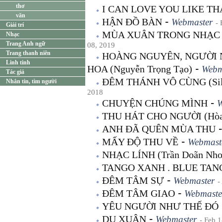
thơ
I CAN LOVE YOU LIKE TH
văn
-
HẬN ĐỒ BÀN
Webmaster
-
Giải trí
MÙA XUÂN TRONG NHẠC VI
Nhạc
Trang Anh ngữ
08, 2019
Trang thanh niên
HOÀNG NGUYÊN, NGƯỜI 
Linh tinh
-
HOA (Nguyễn Trọng Tạo)
Webm
Tác giả
ĐÊM THÁNH VÔ CÙNG (Sile
Nhắn tin, tìm người
2018
-
CHUYỆN CHÚNG MÌNH
W
THU HÁT CHO NGƯỜI (Hòa 
ANH ĐÃ QUÊN MÙA THU
-
MẤY ĐỘ THU VỀ
Webmast
NHẠC LÍNH (Trần Doãn Nho
TANGO XANH . BLUE TAN
-
ĐÊM TÂM SỰ
Webmaster
-
-
ĐÊM TÂM GIAO
Webmaste
YÊU NGƯỜI NHƯ THẾ ĐÓ
-
DU XUÂN
Webmaster
- Feb 