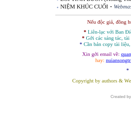
-
NIỆM KHÚC CUỐI
Webmas
Nếu độc giả, đồng 
*
Liên-lạc với Ban Đ
*
Gởi các sáng tác, tài
*
Cần bản
copy
tài liệu
Xin gởi email về:
quan
hay:
nuiansongt
*
Copyright by authors & We
Created b