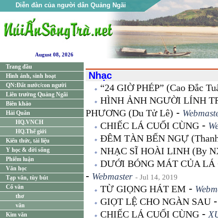
Diễn đàn của người dân Quảng Ngãi
August 08, 2026
Trang đầu
Nhạc
Hình ảnh, sinh hoạt
QN:Đất nước/con người
“24 GIỜ PHÉP” (Cao Đắc Tu
Liên trường Quảng Ngãi
HÌNH ẢNH NGƯỜI LÍNH 
Biên khảo
-
PHƯƠNG (Du Tử Lê)
Webmast
Hải Quân
HQ.VNCH
-
CHIẾC LÁ CUỐI CÙNG
We
HQ.Thế giới
ĐÊM TÀN BẾN NGỰ (Thanh
Kiến thức, tài liệu
NHẠC SĨ HOÀI LINH (By 
Y học & đời sống
Phiếm luận
DƯỚI BÓNG MÁT CỦA LÁ C
Văn học
-
Webmaster
- Jul 14, 2019
Tạp văn, tùy bút
-
Cổ văn
TỪ GIỌNG HÁT EM
Webma
thơ
GIỌT LỆ CHO NGÀN SAU
văn
-
CHIẾC LÁ CUỐI CÙNG
X
Kim văn