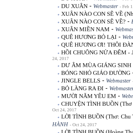
-
DU XUÂN
Webmaster
- Feb 
XUÂN NÀO CON SẼ VỀ (Nhậ
-
XUÂN NÀO CON SẼ VỀ?
-
XUÂN MIỀN NAM
Webmas
-
QUÊ HƯƠNG BỎ LẠI
Web
QUÊ HƯƠNG ƠI! THÔI ĐÀ
HỒI CHUÔNG NỬA ĐÊM - 
24, 2017
DƯ ÂM MÙA GIÁNG SINH
BÓNG NHỎ GIÁO ĐƯỜNG
-
JINGLE BELLS
Webmaster
-
BỎ LÀNG RA ĐI
Webmaste
-
MƯỜI NĂM YÊU EM
Webm
CHUYỆN TÌNH BUỒN (Thơ P
Oct 24, 2017
LỜI TÌNH BUỒN (Thơ: Chu 
HÀNH
- Oct 24, 2017
LỜI TÌNH BUỒN (Hoàng Th