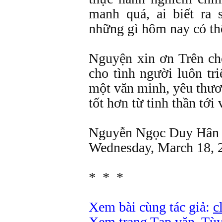
manh quá, ai biết ra
những gì hôm nay có thể
Nguyện xin ơn Trên ch
cho tình người luôn tr
một văn minh, yêu thươ
tốt hơn từ tinh thần tới 
Nguyễn Ngọc Duy Hân
Wednesday, March 18,
* * *
Xem bài cùng tác giả:
c
Xem trang Tạp văn, Tùy