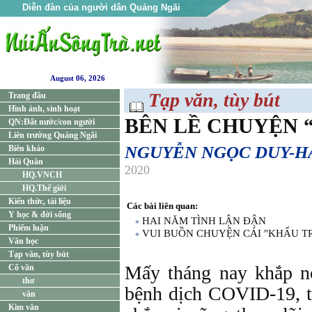
Diễn đàn của người dân Quảng Ngãi
August 06, 2026
Tạp văn, tùy bút
Trang đầu
Hình ảnh, sinh hoạt
BÊN LỀ CHUYỆN “
QN:Đất nước/con người
Liên trường Quảng Ngãi
NGUYỄN NGỌC DUY-H
Biên khảo
Hải Quân
2020
HQ.VNCH
HQ.Thế giới
Kiến thức, tài liệu
Các bài liên quan:
Y học & đời sống
HAI NĂM TÌNH LẬN ĐẬN
Phiếm luận
VUI BUỒN CHUYỆN CÁI "KHẨU T
Văn học
Tạp văn, tùy bút
Mấy tháng nay khắp nơ
Cổ văn
thơ
bệnh dịch COVID-19, ti
văn
Kim văn