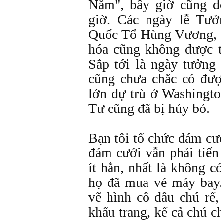
Năm", bây giờ cũng dờ
giờ. Các ngày lễ Tư
Quốc Tổ Hùng Vương, t
hóa cũng không được 
Sắp tới là ngày tưởn
cũng chưa chắc có đượ
lớn dự trù ở Washingt
Tư cũng đã bị hủy bỏ.
Bạn tôi tổ chức đám cư
đám cưới vẫn phải tiế
ít hẳn, nhất là không c
họ đã mua vé máy bay.
vẽ hình cô dâu chú rể
khẩu trang, kể cả chú 