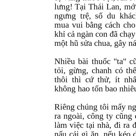
lưng! Tại Thái Lan, mớ
ngưng trệ, số du khá
mua vui bằng cách cho
khỉ cả ngàn con đã chạy
một hũ sửa chua, gây ná
Nhiều bài thuốc "ta" c
tỏi, gừng, chanh có t
thôi thì cứ thử, ít n
không hao tốn bao nhiê
Riêng chúng tôi mấy n
ra ngoài, công ty cũng
làm việc tại nhà, đi ra
nấu cái gì ăn, nếu kéo