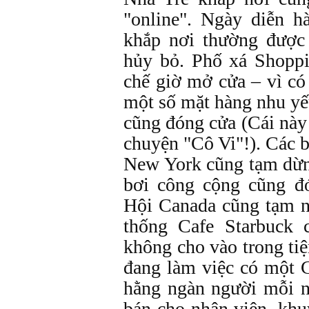
"online". Ngày diễn 
khắp nơi thường được 
hủy bỏ. Phố xá Shopp
chế giờ mở cửa – vì có
một số mặt hàng nhu yế
cũng đóng cửa (Cái này 
chuyện "Cô Vi"!). Các b
New York cũng tạm dừn
bơi công cộng cũng đ
Hội Canada cũng tạm n
thống Cafe Starbuck c
không cho vào trong ti
đang làm việc có một C
hằng ngàn người mỗi n
bán cho nhân viên, kh