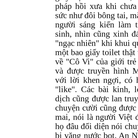
pháp hồi xưa khi chưa
sức như đôi bông tai, m
người sáng kiến làm 
sinh, nhìn cũng xinh đ
"ngạc nhiên" khi khui q
một bao giấy toilet thật
về "Cô Vi" của giới trẻ
và được truyền hình 
với lời khen ngợi, có
"like". Các bài kinh,
dịch cũng được lan tru
chuyện cười cũng được 
mai, nói là người Việt 
họ đâu đối diện nói ch
bị văng nước bọt, An N