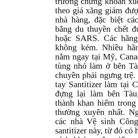
trường chứng khoán xu
theo giá xăng giảm đượ
nhà hàng, đặc biệt cá
bằng du thuyền chết đ
hoặc SARS. Các hãng
không kém. Nhiều hã
nằm ngay tại Mỹ, Canad
tùng nhỏ làm ở bên Tà
chuyền phải ngưng trệ.
tay Santitizer làm tại 
đựng lại làm bên Tàu
thành khan hiếm trong 
thường xuyên nhất. N
các nhà Vệ sinh Công
santitizer này, từ đó có