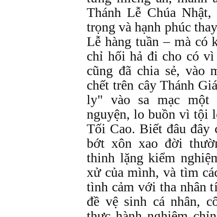
Thánh Lễ Chúa Nhật, 
trọng và hạnh phúc tha
Lễ hàng tuần – mà có k
chỉ hối hả đi cho có v
cũng đã chia sẻ, vào 
chết trên cây Thánh Gi
ly" vào sa mạc một
nguyện, lo buồn vì tội 
Tối Cao. Biết đâu đây 
bớt xôn xao đời thườ
thinh lặng kiểm nghiệ
xử của mình, và tìm các
tình cảm với tha nhân t
đề vệ sinh cá nhân, 
thực hành nghiêm chỉ