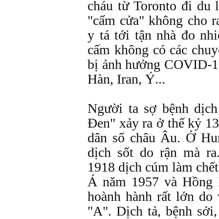
cháu từ Toronto đi du l
"cấm cửa" không cho r
y tá tới tận nhà đo nh
cấm không có các chuy
bị ảnh hưởng COVID-19
Hàn, Iran, Ý...
Người ta sợ bệnh dịch 
Đen" xảy ra ở thế kỷ 13
dân số châu Âu. Ở Hu
dịch sốt do rận mà r
1918 dịch cúm làm chết
Á năm 1957 và Hồng 
hoành hành rất lớn do 
"A". Dịch tả, bệnh sởi