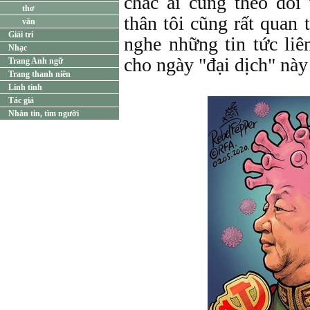
chắc ai cũng theo dõi 
thơ
thân tôi cũng rất quan 
văn
Giải trí
nghe những tin tức li
Nhạc
cho ngày "đại dịch" này
Trang Anh ngữ
Trang thanh niên
Linh tinh
Tác giả
Nhắn tin, tìm người