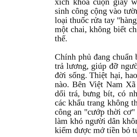
xích khóa cuộn giấy 
sinh công cộng vào tườ
loại thuốc rửa tay "hàn
một chai, không biết ch
thế.
Chính phủ đang chuẩn b
trả lương, giúp đỡ ngườ
đời sống. Thiệt hại, ha
nào. Bên Việt Nam Xã
dối trá, bưng bít, có 
các khẩu trang không th
công an "cướp thời cơ"
làm khó người dân khôn
kiếm được mớ tiền bỏ tú