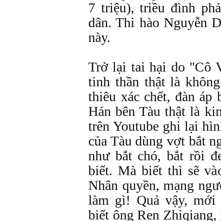
7 triệu), triều đình ph
dân. Thi hào Nguyễn Du
này.
Trở lại tai hại do "Cô V
tinh thần thật là khôn
thiêu xác chết, đàn áp
Hán bên Tàu thật là k
trên Youtube ghi lại hì
của Tàu dùng vợt bắt n
như bắt chó, bắt rồi 
biết. Mà biết thì sẽ v
Nhân quyền, mạng ngườ
làm gì! Quả vậy, mới 
biết ông Ren Zhiqiang,