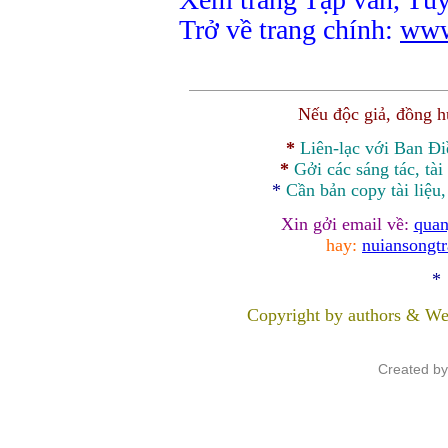
Trở về trang chính:
www
Nếu độc giả, đồng 
*
Liên-lạc với Ban Đ
*
Gởi các sáng tác, tài
*
Cần bản
copy
tài liệu
Xin gởi email về:
quan
hay:
nuiansongt
*
Copyright by authors & We
Created b