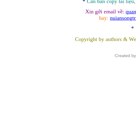
*
Cần bản
copy
tài liệu
Xin gởi email về:
quan
hay:
nuiansongt
*
Copyright by authors & We
Created b