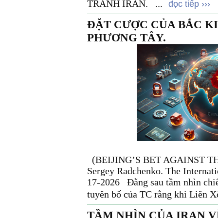
TRANH IRAN. ...
đọc tiếp ›››
ĐẶT CƯỢC CỦA BẮC K
PHƯƠNG TÂY.
(BEIJING’S BET AGAINST THE 
Sergey Radchenko. The Internati
17-2026 Đằng sau tầm nhìn chiế
tuyên bố của TC rằng khi Liên Xô
TẦM NHÌN CỦA IRAN 