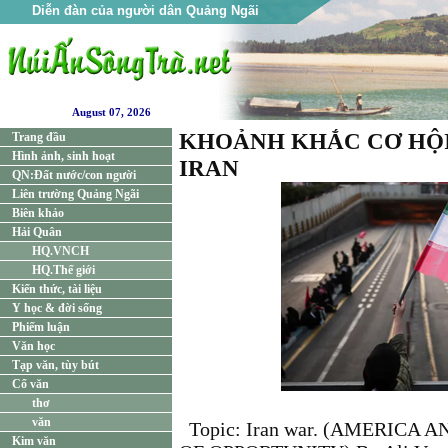
Diễn đàn của người dân Quảng Ngãi
August 07, 2026
KHOẢNH KHẮC CƠ HỘI
Trang đầu
Hình ảnh, sinh hoạt
IRAN
QN:Đất nước/con người
Liên trường Quảng Ngãi
Biên khảo
Hải Quân
HQ.VNCH
HQ.Thế giới
Kiến thức, tài liệu
Y học & đời sống
Phiếm luận
Văn học
Tạp văn, tùy bút
Cổ văn
thơ
văn
Topic: Iran war. (AMERICA
Kim văn