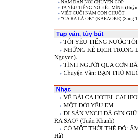
NĂM DẦN NÓI CHUYỆN CỌP
TA YÊU TIẾNG NỔ HẾT MÌNH (Huỳnh
VIẾT CUỐI NĂM CON CHUỘT
“CA RA LÀ OK” (KARAOKE) (Song T
Tạp văn, tùy bút
TÔI YÊU TIẾNG NƯỚC TÔI 
NHỮNG KẺ ĐỊCH TRONG L
Nguyen).
TÌNH NGƯỜI QUA CƠN BÃO
Chuyện Vãn: BẠN THÙ M
Nhạc
VỀ BÀI CA HOTEL CALIF
MỘT ĐỜI YÊU EM
DI SẢN VNCH ĐÃ GÌN GI
RA SAO? (Tuấn Khanh)
CÓ MỘT THỜI THẾ ĐÓ: Â
Hà)