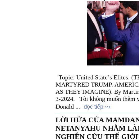
Topic: United State’s Elites
MARTYRED TRUMP. AMERICA
AS THEY IMAGINE). By Martin 
3-2024. Tôi không muốn thêm vào
Donald ...
đọc tiếp ›››
LỜI HỨA CỦA MAMDANI
NETANYAHU NHẰM LÀ
NGHIÊN CỨU THẾ GIỚI