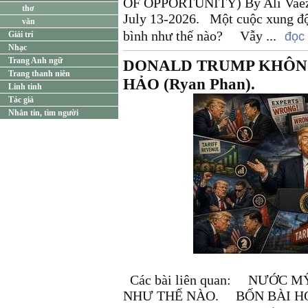
OF OPPORTUNITY) By Ali Vaez F
thơ
July 13-2026. Một cuộc xung độ
văn
bình như thế nào? Vẫy ...
Giải trí
đọc 
Nhạc
Trang Anh ngữ
DONALD TRUMP KHÔNG
Trang thanh niên
HẢO (Ryan Phan).
Linh tinh
Tác giả
Nhắn tin, tìm người
Các bài liên quan: NƯỚC M
NHƯ THẾ NÀO. BỐN BÀI HỌ