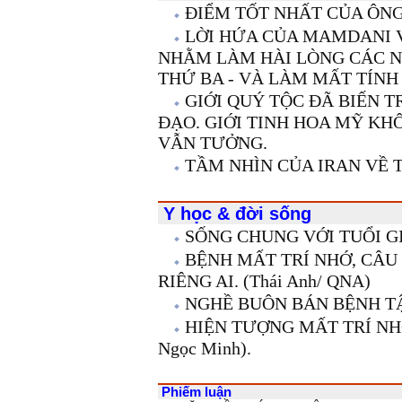
ĐIỂM TỐT NHẤT CỦA ÔNG Ấ
LỜI HỨA CỦA MAMDANI 
NHẰM LÀM HÀI LÒNG CÁC N
THỨ BA - VÀ LÀM MẤT TÍNH
GIỚI QUÝ TỘC ĐÃ BIẾN 
ĐẠO. GIỚI TINH HOA MỸ K
VẪN TƯỞNG.
TẦM NHÌN CỦA IRAN VỀ
Y học & đời sống
SỐNG CHUNG VỚI TUỔI GIÀ 
BỆNH MẤT TRÍ NHỚ, CÂ
RIÊNG AI. (Thái Anh/ QNA)
NGHỀ BUÔN BÁN BỆNH TẬT
HIỆN TƯỢNG MẤT TRÍ NH
Ngọc Minh).
Phiếm luận