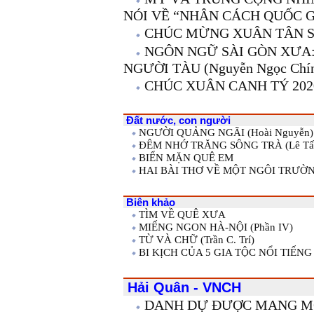
NÓI VỀ “NHÂN CÁCH QUỐC G
CHÚC MỪNG XUÂN TÂN 
NGÔN NGỮ SÀI GÒN XƯA
NGƯỜI TÀU (Nguyễn Ngọc Chí
CHÚC XUÂN CANH TÝ 202
Đất nước, con người
NGƯỜI QUẢNG NGÃI (Hoài Nguyễn)
ĐÊM NHỚ TRĂNG SÔNG TRÀ (Lê Tấ
BIỂN MẶN QUÊ EM
HAI BÀI THƠ VỀ MỘT NGÔI TRƯỜN
Biên khảo
TÌM VỀ QUÊ XƯA
MIẾNG NGON HÀ-NỘI (Phần IV)
TỪ VÀ CHỮ (Trần C. Trí)
BI KỊCH CỦA 5 GIA TỘC NỔI TIẾNG
Hải Quân - VNCH
DANH DỰ ĐƯỢC MANG MỘT