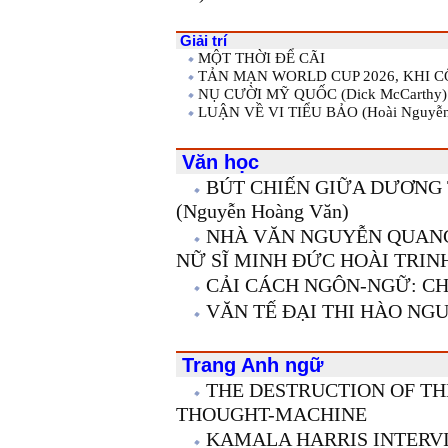
Giải trí
MỘT THỜI ĐỂ CÃI
TẢN MẠN WORLD CUP 2026, KHI 
NỤ CƯỜI MỸ QUỐC (Dick McCarthy)
LUẬN VỀ VI TIỂU BẢO (Hoài Nguyễ
Văn học
BÚT CHIẾN GIỮA DƯƠNG
(Nguyễn Hoàng Văn)
NHÀ VĂN NGUYỄN QUANG
NỮ SĨ MINH ĐỨC HOÀI TRIN
CẢI CÁCH NGÔN-NGỮ: C
VĂN TẾ ĐẠI THI HÀO NGUY
Trang Anh ngữ
THE DESTRUCTION OF TH
THOUGHT-MACHINE
KAMALA HARRIS INTERV