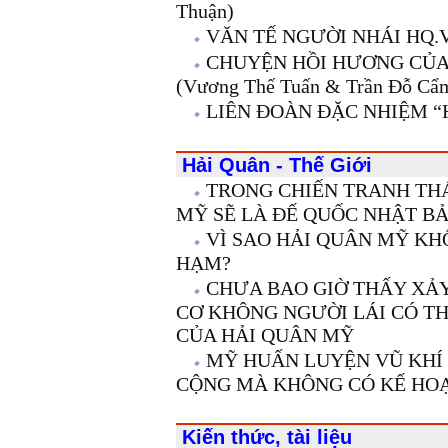
Thuận)
VĂN TẾ NGƯỜI NHÁI HQ.
CHUYỆN HỒI HƯƠNG CỦA
(Vương Thế Tuấn & Trần Đỗ Cẩ
LIÊN ĐOÀN ĐẶC NHIỆM “HỔ
Hải Quân - Thế Giới
TRONG CHIẾN TRANH THÁ
MỸ SẼ LÀ ĐẾ QUỐC NHẬT BẢ
VÌ SAO HẢI QUÂN MỸ KH
HẠM?
CHƯA BAO GIỜ THẤY XẢY
CƠ KHÔNG NGƯỜI LÁI CÓ T
CỦA HẢI QUÂN MỸ
MỸ HUẤN LUYỆN VŨ KHÍ
CỘNG MÀ KHÔNG CÓ KẾ HOẠ
Kiến thức, tài liệu