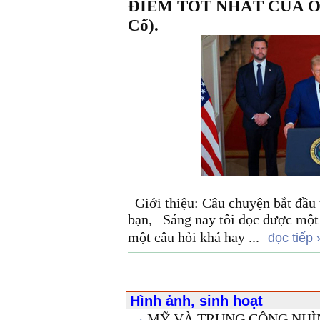
ĐIỂM TỐT NHẤT CỦA ÔN
Cổ).
Giới thiệu: Câu chuyện bắt đầu
bạn, Sáng nay tôi đọc được một
một câu hỏi khá hay ...
đọc tiếp ›
Hình ảnh, sinh hoạt
MỸ VÀ TRUNG CỘNG NHÌN 