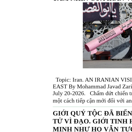
Topic: Iran. AN IRANIAN V
EAST By Mohammad Javad Zarif. 
July 20-2026. Chấm dứt chiến tr
một cách tiếp cận mới đối với an 
GIỚI QUÝ TỘC ĐÃ BIẾ
TỬ VÌ ĐẠO. GIỚI TIN
MINH NHƯ HỌ VẪN TƯ