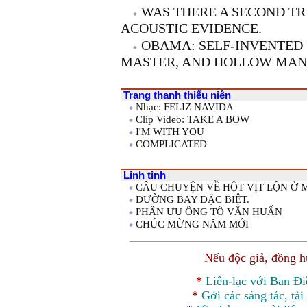
WAS THERE A SECOND T
ACOUSTIC EVIDENCE.
OBAMA: SELF-INVENTED 
MASTER, AND HOLLOW MAN
Trang thanh thiếu niên
Nhạc: FELIZ NAVIDA
Clip Video: TAKE A BOW
I'M WITH YOU
COMPLICATED
Linh tinh
CÂU CHUYỆN VỀ HỘT VỊT LỘN Ở MỸ (
ĐƯỜNG BAY ĐẶC BIỆT.
PHÂN ƯU ÔNG TÔ VĂN HUẤN
CHÚC MỪNG NĂM MỚI
Nếu độc giả, đồng 
*
Liên-lạc với Ban Đ
*
Gởi các sáng tác, tài