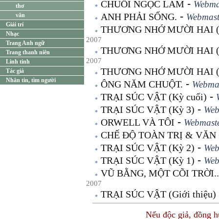
-
CHUỖI NGỌC LAM
Webma
thơ
-
ANH PHẢI SỐNG.
văn
Webmast
Giải trí
THƯƠNG NHỚ MƯỜI HAI (T
Nhạc
2007
Trang Anh ngữ
THƯƠNG NHỚ MƯỜI HAI (T
Trang thanh niên
2007
Linh tinh
THƯƠNG NHỚ MƯỜI HAI (
Tác giả
Nhắn tin, tìm người
-
ÔNG NĂM CHUỘT.
Webma
-
TRẠI SÚC VẬT (Kỳ cuối)
-
TRẠI SÚC VẬT (Kỳ 3)
Web
-
ORWELL VÀ TÔI
Webmast
CHẾ ĐỘ TOÀN TRỊ & VĂ
-
TRẠI SÚC VẬT (Kỳ 2)
Web
-
TRẠI SÚC VẬT (Kỳ 1)
Web
VŨ BẰNG, MỘT CÕI TRỜI..
2007
TRẠI SÚC VẬT (Giới thiệu)
Nếu độc giả, đồng 