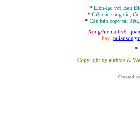
*
Liên-lạc với Ban Đ
*
Gởi các sáng tác, tài
*
Cần bản
copy
tài liệu
Xin gởi email về:
quan
hay:
nuiansongt
*
Copyright by authors & We
Created b