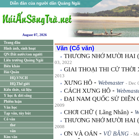
Diễn đàn của người dân Quảng Ngãi
August 07, 2026
Trang đầu
Văn (Cổ văn)
Hình ảnh, sinh hoạt
QN:Đất nước/con người
THƯƠNG NHỚ MƯỜI HAI (T
Liên trường Quảng Ngãi
03, 2022
Biên khảo
GIAI THOẠI THI CỬ THỜI
Hải Quân
2013
HQ.VNCH
-
XƯNG HÔ
Webmaster
- Dec 
HQ.Thế giới
-
CÁCH XƯNG HÔ
Kiến thức, tài liệu
Webmast
Y học & đời sống
ĐẠI NAM QUỐC SỬ DIỄN CA
Phiếm luận
2009
Văn học
-
CHƠI CHỮ ( Lãng Nhân)
W
Tạp văn, tùy bút
THƯƠNG NHỚ MƯỜI HAI (T
Cổ văn
thơ
2008
văn
-
ƠN VÀ OÁN
VŨ BẰNG
- M
Kim văn