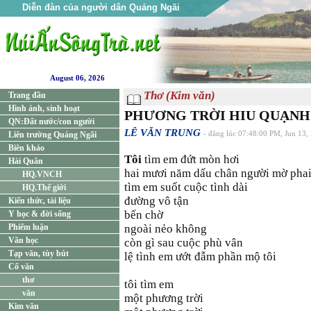
Diễn đàn của người dân Quảng Ngãi
August 06, 2026
Thơ (Kim văn)
Trang đầu
Hình ảnh, sinh hoạt
PHƯƠNG TRỜI HIU QUẠNH
QN:Đất nước/con người
LÊ VĂN TRUNG
Liên trường Quảng Ngãi
- đăng lúc 07:48:00 PM, Jun 13,
Biên khảo
Tôi
tìm em đứt mòn hơi
Hải Quân
hai mươi năm dấu chân người mờ pha
HQ.VNCH
tìm em suốt cuộc tình dài
HQ.Thế giới
đường vô tận
Kiến thức, tài liệu
bến chờ
Y học & đời sống
Phiếm luận
ngoài nẻo không
Văn học
còn gì sau cuộc phù vân
Tạp văn, tùy bút
lệ tình em ướt đẫm phần mộ tôi
Cổ văn
thơ
tôi tìm em
văn
một phương trời
Kim văn