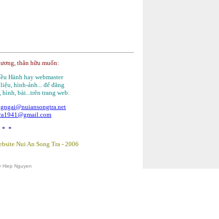
hương, thân hữu muốn:
Điều Hành hay webmaster
 liệu, hình-ảnh... để đăng
, hình, bài...trên trang web:
gngai@nuiansongtra.net
tra1941@gmail.com
 * *
bsite Nui An Song Tra -
2006
y Hiep Nguyen