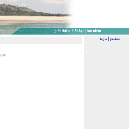
giới thiệu
|
liên lạc
|
lưu niệm
|
log in
ghi danh
 2007
i