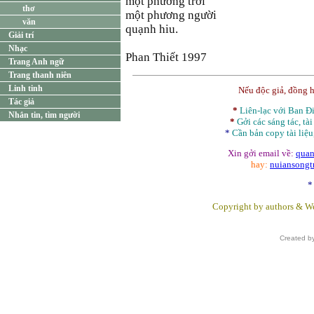
một phương trời
thơ
một phương người
văn
quạnh hiu.
Giải trí
Nhạc
Phan Thiết 1997
Trang Anh ngữ
Trang thanh niên
Linh tinh
Nếu độc giả, đồng 
Tác giả
*
Liên-lạc với Ban 
Nhắn tin, tìm người
*
Gởi các sáng tác, tài
*
Cần bản
copy
tài liệu
Xin gởi email về:
quan
hay:
nuiansong
*
Copyright by authors & We
Created b