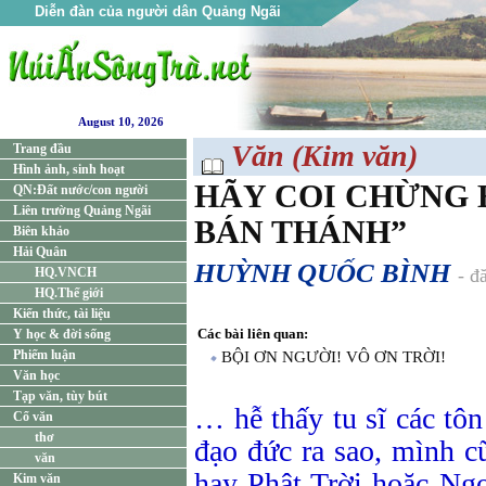
Diễn đàn của người dân Quảng Ngãi
August 10, 2026
Văn (Kim văn)
Trang đầu
Hình ảnh, sinh hoạt
HÃY COI CHỪNG 
QN:Đất nước/con người
Liên trường Quảng Ngãi
BÁN THÁNH”
Biên khảo
Hải Quân
HUỲNH QUỐC BÌNH
HQ.VNCH
- đ
HQ.Thế giới
Kiến thức, tài liệu
Các bài liên quan:
Y học & đời sống
Phiếm luận
BỘI ƠN NGƯỜI! VÔ ƠN TRỜI!
Văn học
Tạp văn, tùy bút
… hễ thấy tu sĩ các tôn
Cổ văn
thơ
đạo đức ra sao, mình 
văn
hay Phật Trời hoặc Ng
Kim văn