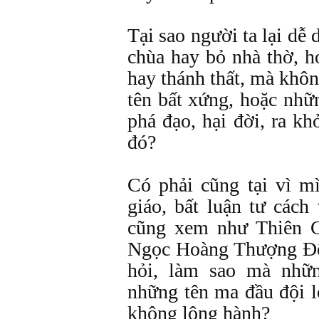
Tại sao người ta lại dễ
chùa hay bỏ nhà thờ, h
hay thánh thất, mà khô
tên bất xứng, hoặc nhữn
phá đạo, hại đời, ra kh
đó?
Có phải cũng tại vì mì
giáo, bất luận tư cách
cũng xem như Thiên C
Ngọc Hoàng Thượng Đế
hỏi, làm sao mà nhữ
những tên ma đầu đội lố
không lộng hành?