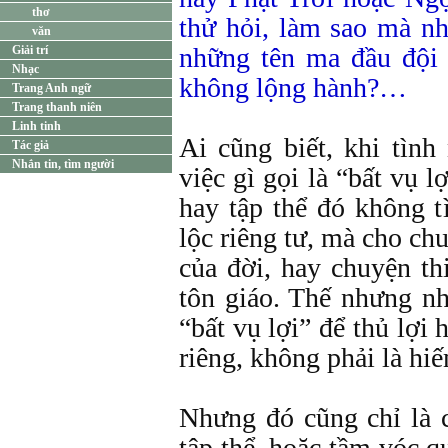
thơ
thử hỏi, làm sao mà n
văn
những tên ma đầu đội l
Giải trí
Nhạc
không lộng hành?…
Trang Anh ngữ
Trang thanh niên
Linh tinh
Ai cũng biết, khi tìn
Tác giả
Nhắn tin, tìm người
việc gì gọi là “bất vụ l
hay tập thể đó không 
lộc riêng tư, mà cho ch
của đời, hay chuyện th
tôn giáo. Thế nhưng n
“bất vụ lợi” để thủ lợi
riêng, không phải là hiế
Nhưng đó cũng chỉ là 
tập thể, hoặc tầm vóc q