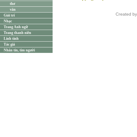
thơ
văn
Created b
Giải trí
Nhạc
Trang Anh ngữ
Trang thanh niên
Linh tinh
Tác giả
Nhắn tin, tìm người