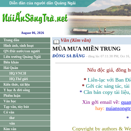
Diễn đàn của người dân Quảng Ngãi
August 06, 2026
Văn (Kim văn)
Trang đầu
Hình ảnh, sinh hoạt
MÙA MƯA MIỀN TRUNG
QN:Đất nước/con người
ĐỒNG SA BĂNG
Liên trường Quảng Ngãi
- đăng lúc 07:11:38 PM, Oct 16,
Biên khảo
Hải Quân
Nếu độc giả, đồng 
HQ.VNCH
HQ.Thế giới
*
Liên-lạc với Ban Đ
Kiến thức, tài liệu
*
Gởi các sáng tác, tài
Y học & đời sống
*
Cần bản
copy
tài liệu
Phiếm luận
Văn học
Xin gởi email về:
quan
Tạp văn, tùy bút
hay:
nuiansongt
Cổ văn
*
thơ
văn
Copyright by authors & We
Kim văn