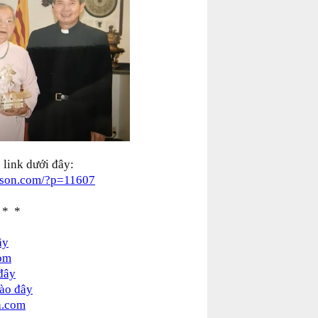
 link dưới đây:
nson.com/?p=11607
 * *
ây
om
 đây
vào đây
a.com