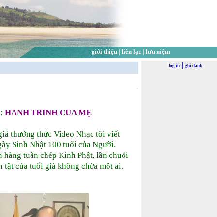
giới thiệu
|
liên lạc
|
lưu niệm
|
log in
ghi danh
:
HÀNH TRÌNH CỦA MẸ
ả thưởng thức Video Nhạc tôi viết
gày Sinh Nhật 100 tuổi của Người.
hàng tuần chép Kinh Phật, lần chuỗi
tật của tuổi già không chừa một ai.