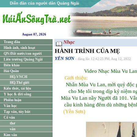
Diễn đàn của người dân Quảng Ngãi
August 07, 2026
Nhạc
Trang đầu
Hình ảnh, sinh hoạt
HÀNH TRÌNH CỦA MẸ
QN:Đất nước/con người
YÊN SƠN
Liên trường Quảng Ngãi
- đăng lúc 12:42:25 PM, Aug 12, 2022
Biên khảo
Video Nhạc Mùa Vu Lan
Hải Quân
HQ.VNCH
Giới thiệu:
HQ.Thế giới
Nhân Mùa Vu Lan, mời quý độc gi
Kiến thức, tài liệu
cho Mẹ tôi trong dịp kỷ niệm n
Y học & đời sống
Mùa Vu Lan nầy Người đã 101. Vẫn 
Phiếm luận
cầu kinh hàng đêm dù những bệnh 
Văn học
(Yên Sơn)
Tạp văn, tùy bút
Cổ văn
thơ
văn
Kim văn