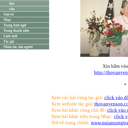
thơ
văn
Giải trí
Nhạc
Trang Anh ngữ
Trang thanh niên
Linh tinh
Tác giả
Nhắn tin, tìm người
Xin bấm vào
http://thovanye
*
Xem các bài cùng tác giả:
click vào đ
Xem website tác giả:
thovanyenson.c
Xem bài khác cùng chủ đề:
click vào
Xem bài khác trên trang Nhạc:
click 
Trở về trang chính:
www.nuiansongtr