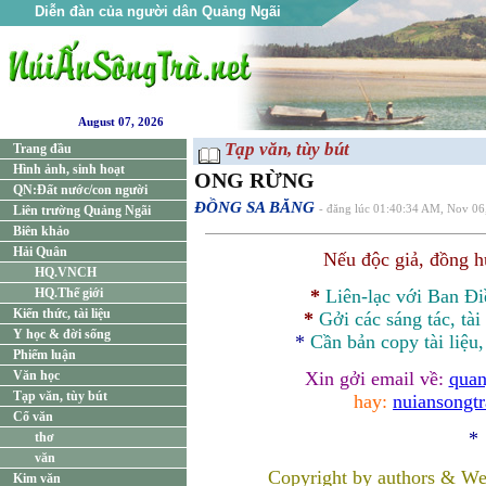
Diễn đàn của người dân Quảng Ngãi
August 07, 2026
Tạp văn, tùy bút
Trang đầu
Hình ảnh, sinh hoạt
ONG RỪNG
QN:Đất nước/con người
ĐỒNG SA BĂNG
Liên trường Quảng Ngãi
- đăng lúc 01:40:34 AM, Nov 06
Biên khảo
Hải Quân
Nếu độc giả, đồng 
HQ.VNCH
HQ.Thế giới
*
Liên-lạc với Ban Đ
Kiến thức, tài liệu
*
Gởi các sáng tác, tài
Y học & đời sống
*
Cần bản
copy
tài liệu
Phiếm luận
Văn học
Xin gởi email về:
quan
Tạp văn, tùy bút
hay:
nuiansongt
Cổ văn
*
thơ
văn
Copyright by authors & We
Kim văn