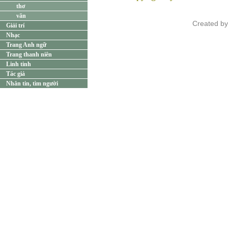
thơ
văn
Created b
Giải trí
Nhạc
Trang Anh ngữ
Trang thanh niên
Linh tinh
Tác giả
Nhắn tin, tìm người