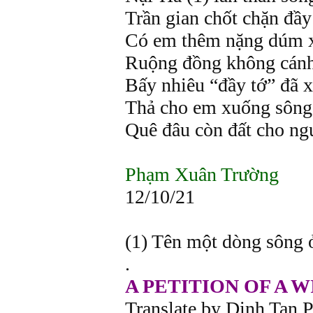
Trần gian chốt chặn đầ
Có em thêm nặng dúm 
Ruộng đồng không cán
Bấy nhiêu “đầy tớ” đã x
Thả cho em xuống sông 
Quê đâu còn đất cho ng
Phạm Xuân Trường
12/10/21
(1) Tên một dòng sông 
.
A PETITION OF A W
Translate by Dinh Tan 