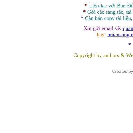
*
Liên-lạc với Ban Đ
*
Gởi các sáng tác, tài
*
Cần bản
copy
tài liệu
Xin gởi email về:
quan
hay:
nuiansongt
*
Copyright by authors & We
Created b