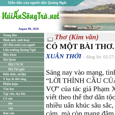
Diễn đàn của người dân Quảng Ngãi
August 08, 2026
Thơ (Kim văn)
Trang đầu
Hình ảnh, sinh hoạt
CÓ MỘT BÀI THƠ.
QN:Đất nước/con người
Liên trường Quảng Ngãi
XUÂN THỚI
Biên khảo
- đăng lúc 02:27
Hải Quân
HQ.VNCH
HQ.Thế giới
Sáng nay vào mạng, tìn
Kiến thức, tài liệu
“LỜI THỈNH CẦU CỦ
Y học & đời sống
Phiếm luận
VỢ” của tác giả Phạm X
Văn học
Tạp văn, tùy bút
viết theo thể thơ dân tộ
Cổ văn
nhiều uẩn khúc sâu sắc,
thơ
văn
cảm, mà còn mang đậm t
Kim văn