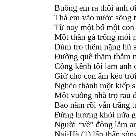
Buông em ra thôi anh ơ
Thả em vào nước sông t
Từ nay một bố một con
Một thân gà trống mỏi
Dúm tro thêm nặng hũ 
Đường quê thăm thẳm n
Cồng kềnh tội lắm anh 
Giữ cho con ấm kẻo trờ
Nghèo thành một kiếp s
Một vuông nhà trọ rau 
Bao năm rồi vẫn trắng t
Đừng hương khói nữa gi
Người “về” đông lắm an
Nại-Hà (1) lẩn thẩn sôn