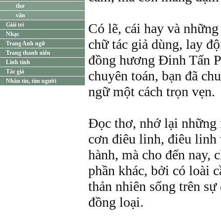
thơ
văn
Có lẽ, cái hay và những
Giải trí
Nhạc
chữ tác giả dùng, lay đ
Trang Anh ngữ
Trang thanh niên
đồng hương Đinh Tấn P
Linh tinh
Tác giả
chuyên toán, bạn đã ch
Nhắn tin, tìm người
ngữ một cách trọn vẹn.
Đọc thơ, nhớ lại những 
cơn điêu linh, điêu lin
hành, mà cho đến nay, c
phần khác, bởi có loài
thản nhiên sống trên sự
đồng loại.