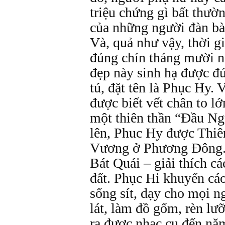
triệu chứng gì bất thườ
của những người đàn bà 
Và, quả như vậy, thời gi
đúng chín tháng mười n
đẹp này sinh hạ được đứ
tú, đặt tên là Phục Hy.
được biết vết chân to l
một thiên thần “Đầu N
lên, Phuc Hy được Thiê
Vương ở Phương Đông. 
Bát Quái – giải thích cá
đất. Phục Hi khuyến cá
sống sít, dạy cho mọi n
lát, làm đồ gốm, rèn lưỡ
ra được nhạc cụ đến nă