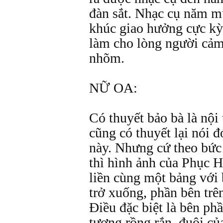
đàn sắt. Nhạc cụ năm m
khúc giao hưởng cực kỳ 
làm cho lòng người cảm
nhõm.
NỮ OA:
Có thuyết bảo bà là nội
cũng có thuyết lại nói đ
này. Nhưng cứ theo bức 
thì hình ảnh của Phục 
liền cùng một bảng với
trở xuống, phần bên trê
Điều đặc biệt là bên phầ
tượng rồng rắn, đuôi củ