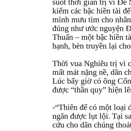
suốt thời gian trị vì Đế
kiếm các bậc hiền tài để
mình mưu tìm cho nhân
đúng như ước nguyện Đ
Thuấn – một bậc hiền tà
hạnh, bèn truyền lại cho
Thời vua Nghiêu trị vì c
mất mát nặng nề, dân ch
Lúc bấy giờ có ông Cổn
được “thần quy” hiện lê
-“Thiên đế có một loại 
ngăn được lụt lội. Tại 
cứu cho dân chúng thoá