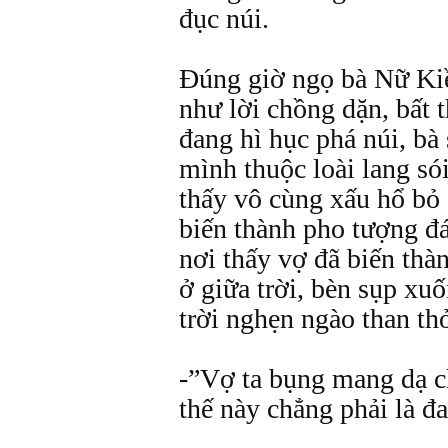
đục núi.
Đúng giờ ngọ bà Nữ Ki
như lời chồng dặn, bất 
đang hì hục phá núi, bà 
mình thuộc loài lang só
thấy vô cùng xấu hổ bỏ
biến thành pho tượng đá
nơi thấy vợ đã biến thà
ở giữa trời, bèn sụp xu
trời nghẹn ngào than th
-”Vợ ta bụng mang dạ c
thế này chẳng phải là đ