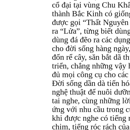
cổ đại tại vùng Chu K
thành Bắc Kinh có giốn
được gọi “Thất Nguyên
ra “Lửa”, từng biết dùn
dùng đá đẽo ra các dụng
cho đời sống hàng ngày, 
đốn rể cây, săn bắt dã thú
triển, chẳng những vậy 
đủ mọi công cụ cho các 
Đời sống dần dà tiến hó
nghệ thuật để nuôi dưỡn
tai nghe, cùng những lờ
ứng với nhu cầu trong c
khi được nghe có tiếng r
chim, tiếng róc rách củ