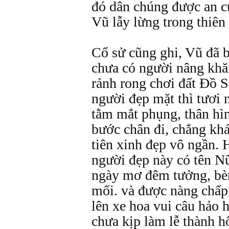
đó dân chúng được an c
Vũ lẫy lừng trong thiên 
Cổ sử cũng ghi, Vũ đã 
chưa có người nâng khăn
rảnh rong chơi đất Đồ 
người đẹp mặt thì tươi
tằm mắt phụng, thân hì
bước chân đi, chẳng kh
tiên xinh đẹp vô ngần. 
người đẹp này có tên N
ngày mơ đêm tưởng, bè
mối. và được nàng chấp
lên xe hoa vui câu hảo
chưa kịp làm lễ thành h