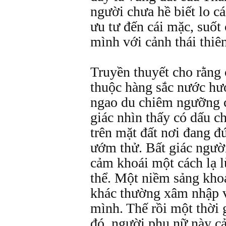
người chưa hề biết lo cá
ưu tư đến cái mặc, suốt 
mình với cảnh thái thiê
Truyền thuyết cho rằng
thuộc hàng sắc nước hư
ngao du chiêm ngưỡng c
giác nhìn thấy có dấu c
trên mặt đất nơi đang đ
ướm thử. Bất giác người
cảm khoái một cách lạ l
thể. Một niềm sảng khoá
khác thường xâm nhập v
mình. Thế rồi một thời 
đó, người phụ nữ này c