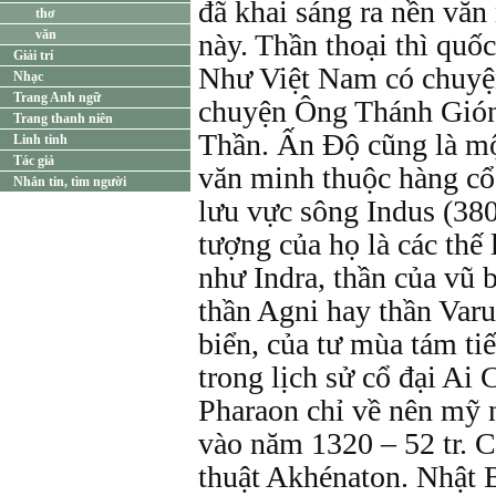
đã khai sáng ra nền văn
thơ
văn
này. Thần thoại thì quốc
Giải trí
Như Việt Nam có chuyệ
Nhạc
Trang Anh ngữ
chuyện Ông Thánh Gión
Trang thanh niên
Thần. Ấn Độ cũng là mộ
Linh tinh
Tác giả
văn minh thuộc hàng cổ 
Nhắn tin, tìm người
lưu vực sông Indus (38
tượng của họ là các thế 
như Indra, thần của vũ b
thần Agni hay thần Varu
biển, của tư mùa tám tiế
trong lịch sử cổ đại Ai 
Pharaon chỉ về nên mỹ 
vào năm 1320 – 52 tr. C
thuật Akhénaton. Nhật 