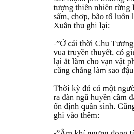
tượng thiên nhiên từng 
sấm, chơp, bão tố luôn 
Xuân thu ghi lại:
-”Ở cái thời Chu Tương
vua truyền thuyết, có gi
lại ắt làm cho vạn vật p
cũng chẳng làm sao đậu
Thời kỳ đó có một người
ra đàn ngũ huyền cầm đ
ổn định quần sinh. Cũn
ghi vào thêm:
-”Âm khí ngưng đọng tíc