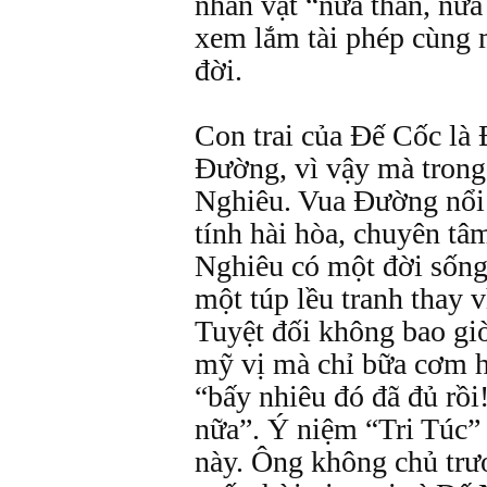
nhân vật “nửa thần, nửa
xem lắm tài phép cùng 
đời.
Con trai của Đế Cốc là
Đường, vì vậy mà trong
Nghiêu. Vua Đường nổi t
tính hài hòa, chuyên tâ
Nghiêu có một đời sống
một túp lều tranh thay 
Tuyệt đối không bao gi
mỹ vị mà chỉ bữa cơm h
“bấy nhiêu đó đã đủ rồi
nữa”. Ý niệm “Tri Túc” 
này. Ông không chủ trươ