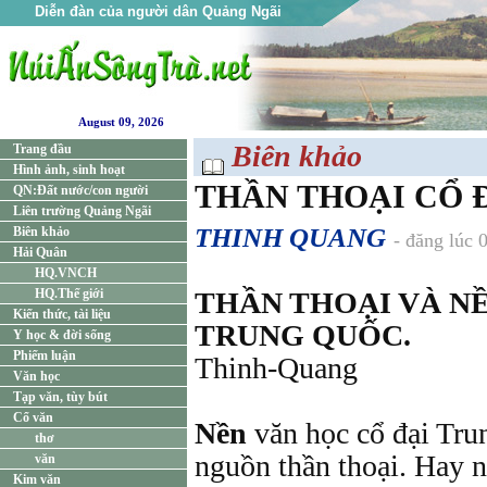
Diễn đàn của người dân Quảng Ngãi
August 09, 2026
Biên khảo
Trang đầu
Hình ảnh, sinh hoạt
THẦN THOẠI CỔ 
QN:Đất nước/con người
Liên trường Quảng Ngãi
THINH QUANG
Biên khảo
- đăng lúc 
Hải Quân
HQ.VNCH
HQ.Thế giới
THẦN THOẠI VÀ NỀ
Kiến thức, tài liệu
TRUNG QUỐC.
Y học & đời sống
Phiếm luận
Thinh-Quang
Văn học
Tạp văn, tùy bút
Cổ văn
Nền
văn học cổ đại Tru
thơ
nguồn thần thoại. Hay n
văn
Kim văn