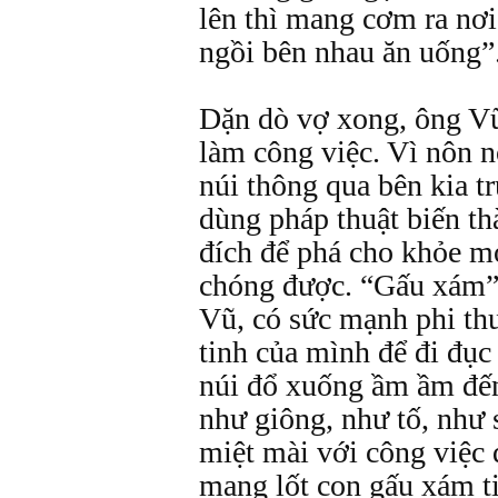
lên thì mang cơm ra nơi
ngồi bên nhau ăn uống”
Dặn dò vợ xong, ông Vũ 
làm công việc. Vì nôn 
núi thông qua bên kia t
dùng pháp thuật biến t
đích để phá cho khỏe 
chóng được. “Gấu xám” 
Vũ, có sức mạnh phi th
tinh của mình để đi đục
núi đổ xuống ầm ầm đế
như giông, như tố, như
miệt mài với công việc 
mang lốt con gấu xám t