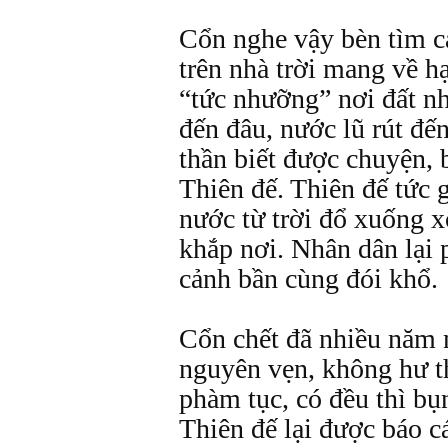
Cổn nghe vậy bèn tìm c
trên nhà trời mang về hạ
“tức nhưỡng” nơi đất nh
đến đâu, nước lũ rút đế
thần biết được chuyện, b
Thiên đế. Thiên đế tức g
nước từ trời đổ xuống xố
khắp nơi. Nhân dân lại 
cảnh bần cùng đói khổ.
Cổn chết đã nhiều năm 
nguyên vẹn, không hư 
phàm tục, có đều thì bụ
Thiên đế lại được báo 