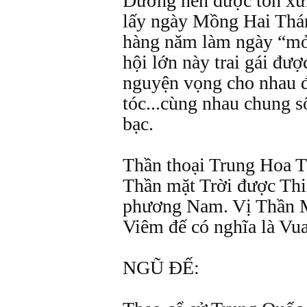
Dương nên được tôn xư
lấy ngày Mồng Hai Thá
hàng năm làm ngày “mở
hội lớn này trai gái đượ
nguyện vọng cho nhau để
tóc...cùng nhau chung s
bạc.
Thần thoại Trung Hoa T
Thần mặt Trời được Th
phương Nam. Vị Thần Mặ
Viêm đế có nghĩa là Vua
NGŨ ĐẾ: