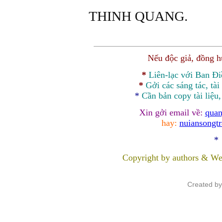
THINH QUANG.
Nếu độc giả, đồng 
*
Liên-lạc với Ban Đ
*
Gởi các sáng tác, tài
*
Cần bản
copy
tài liệu
Xin gởi email về:
quan
hay:
nuiansongt
*
Copyright by authors & We
Created b