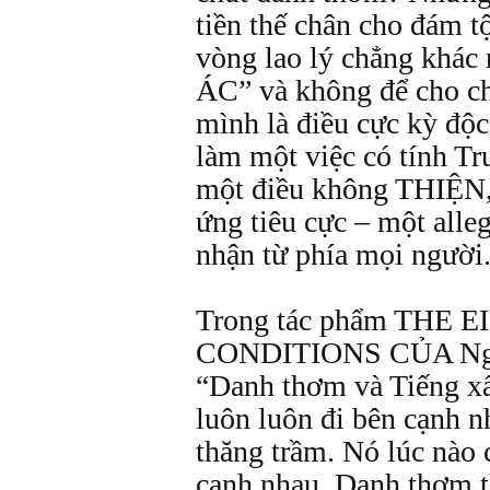
tiền thế chân cho đám t
vòng lao lý chẳng khá
ÁC” và không để cho ch
mình là điều cực kỳ độc
làm một việc có tính Tr
một điều không THIỆN, 
ứng tiêu cực – một all
nhận từ phía mọi người
Trong tác phẩm THE
CONDITIONS CỦA Ng
“Danh thơm và Tiếng xấ
luôn luôn đi bên cạnh 
thăng trầm. Nó lúc nào 
cạnh nhau. Danh thơm t