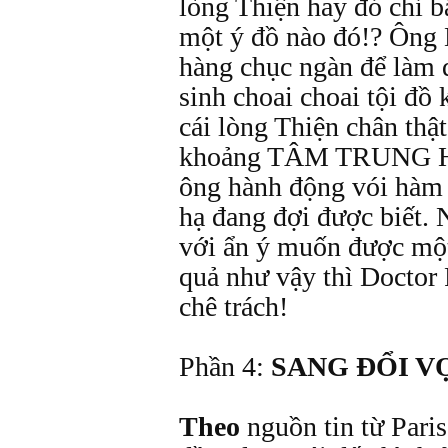
lòng Thiện hay đó chỉ b
một ý đồ nào đó!? Ông 
hàng chục ngàn để làm 
sinh choai choai tội đồ 
cái lòng Thiện chân thật
khoảng TÂM TRUNG H
ông hành động vói hàm ý
hạ đang đợi được biết.
với ẩn ý muốn được mộ
quả như vậy thì Doctor
chê trách!
Phần 4:
SANG ĐỔI VỢ
Theo
nguồn tin từ Pari