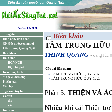
Diễn đàn của người dân Quảng Ngãi
August 08, 2026
Biên khảo
Trang đầu
Hình ảnh, sinh hoạt
TÂM TRUNG HỮU Q
QN:Đất nước/con người
Liên trường Quảng Ngãi
THINH QUANG
Biên khảo
- đăng lúc 
Hải Quân
HQ.VNCH
HQ.Thế giới
Các bài liên quan:
Kiến thức, tài liệu
TÂM TRUNG HỮU QUỶ 5, 6.
Y học & đời sống
TÂM TRUNG HỮU QUỶ 1, 2.
Phiếm luận
Văn học
Phần 3:
THIỆN VÀ ÁC
Tạp văn, tùy bút
Cổ văn
thơ
văn
Nhiều
khi cái Thiện trở
Kim văn