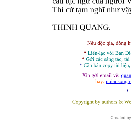
câu tục ngữ của người Vi
Thì cứ tạm nghĩ như vậy
THINH QUANG.
Nếu độc giả, đồng 
*
Liên-lạc với Ban Đ
*
Gởi các sáng tác, tài
*
Cần bản
copy
tài liệu
Xin gởi email về:
quan
hay:
nuiansongt
*
Copyright by authors & We
Created b