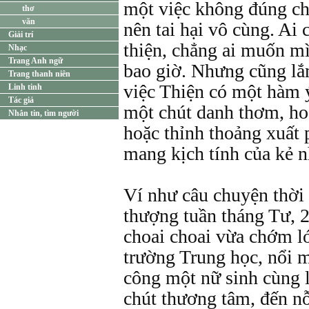
một việc không đúng chỗ
thơ
văn
nên tai hại vô cùng. Ai
Giải trí
thiện, chẳng ai muốn mì
Nhạc
Trang Anh ngữ
bao giờ. Nhưng cũng l
Trang thanh niên
việc Thiện có một hàm ý
Linh tinh
Tác giả
một chút danh thơm, hoặ
Nhắn tin, tìm người
hoặc thỉnh thoảng xuất 
mang kịch tính của kẻ n
Ví như câu chuyện thời
thượng tuần tháng Tư, 
choai choai vừa chớm l
trường Trung học, nổi 
công một nữ sinh cùng 
chút thương tâm, đến nỗ