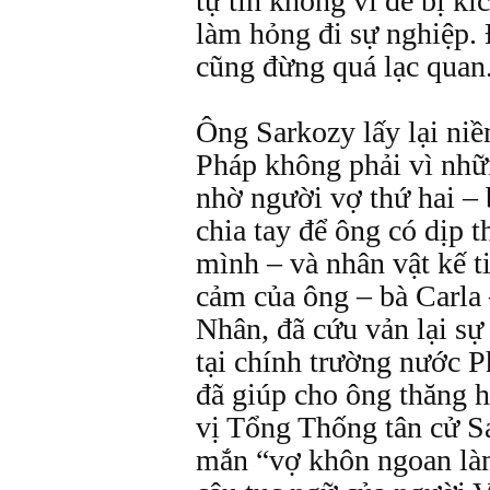
tự tin không vì để bị kí
làm hỏng đi sự nghiệp.
cũng đừng quá lạc quan
Ông Sarkozy lấy lại niề
Pháp không phải vì nhữ
nhờ người vợ thứ hai – 
chia tay để ông có dịp t
mình – và nhân vật kế t
cảm của ông – bà Carla
Nhân, đã cứu vản lại sự
tại chính trường nước P
đã giúp cho ông thăng 
vị Tổng Thống tân cử S
mắn “vợ khôn ngoan là