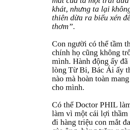
mất của ta một trái dừa
khát, nhưng ta lại khôn
thiên dừa ra biếu xén đ
thơm”.
Con người có thể tầm t
chính họ cũng không trô
mình. Hành động ấy đã 
lòng Từ Bi, Bác Ái ấy th
nào mà hoàn toàn mang s
cho mình.
Có thể Doctor PHIL làm
làm vì một cái lợi thầm
đi hàng triệu con mắt đ