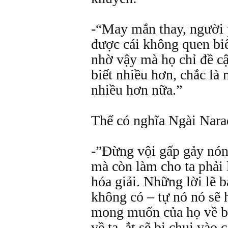
-“May mắn thay, người 
được cái không quen biế
nhờ vậy mà họ chỉ đề cậ
biết nhiều hơn, chắc là 
nhiều hơn nữa.”
Thế có nghĩa Ngài Narada
-”Đừng vội gấp gảy nóng
mà còn làm cho ta phải 
hóa giải. Những lời lẽ b
không có – tự nó nó sẽ 
mong muốn của họ về bấ
về ta, ắt sẽ bị chui vào