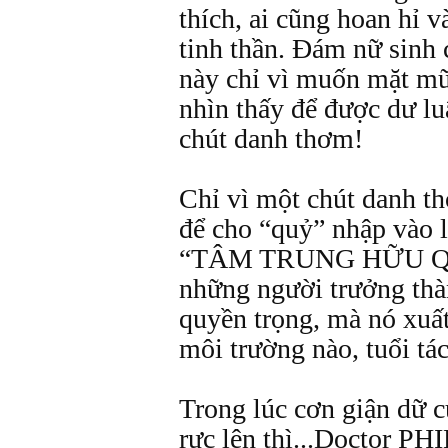
thích, ai cũng hoan hỉ v
tinh thần. Đám nữ sinh 
này chỉ vì muốn mặt mũ
nhìn thấy để được dư lu
chút danh thơm!
Chỉ vì một chút danh t
để cho “quỷ” nhập vào 
“TÂM TRUNG HỮU QUỶ
những người trưởng thà
quyền trọng, mà nó xuất
môi trường nào, tuổi tác
Trong lúc cơn giận dữ 
rực lên thì...Doctor PHI