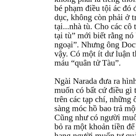
bé phạm điều tội ác đó 
dục, không còn phải ở 
tại...nhà tù. Cho các cô
tại tù” mới biết rằng nó
ngoại”. Nhưng ông Doc
vậy. Có một ít dư luận 
máu “quân tử Tàu”.
Ngài Narada đưa ra hìn
muốn có bất cứ điều gì
trên các tạp chí, những 
sàng móc hồ bao trả mộ
Cũng như có người muốn
bỏ ra một khoản tiền đ
hạng người muốn tự quả