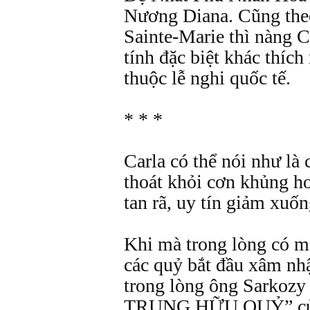
Nương Diana. Cũng the
Sainte-Marie thì nàng C
tính đặc biệt khác thíc
thuộc lễ nghi quốc tế.
* * *
Carla có thể nói như là
thoát khỏi cơn khủng ho
tan rã, uy tín giảm xuống
Khi mà trong lòng có mộ
các quỷ bắt đầu xâm nhậ
trong lòng ông Sarkozy
TRUNG HỮU QUỶ” của 