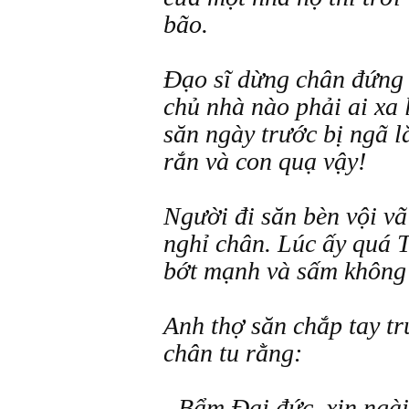
bão.
Đạo sĩ dừng chân đứng 
chủ nhà nào phải ai xa 
săn ngày trước bị ngã l
rắn và con quạ vậy!
Người đi săn bèn vội v
nghỉ chân. Lúc ấy quá 
bớt mạnh và sấm không
Anh thợ săn chắp tay tr
chân tu rằng:
- Bẩm Đại đức, xin ngài