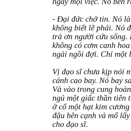
ngay mọi việc. Nó bèn 
- Đại đức chớ tin. Nó là
không biết lẽ phải. Nó 
trả ơn người cứu sống.
không có cơm canh hoa 
ngài ngồi đợi. Chỉ một lú
Vị đạo sĩ chưa kịp nói m
cánh cao bay. Nó bay s
Và vào trong cung hoà
ngủ một giấc thần tiên 
ở cổ một hạt kim cương
đậu bên cạnh và mổ lấy
cho đạo sĩ.