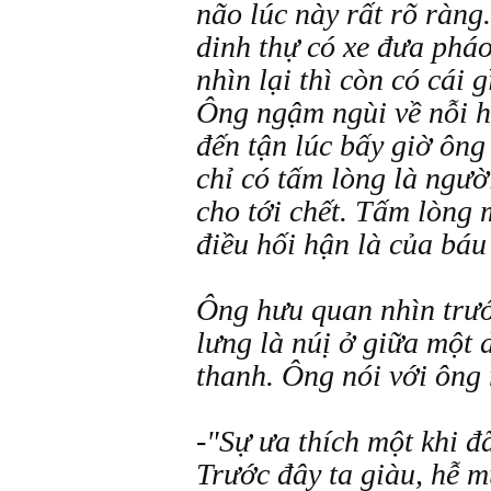
não lúc này rất rõ ràng
dinh thự có xe đưa pháo
nhìn lại thì còn có cái 
Ông ngậm ngùi về nỗi h
đến tận lúc bấy giờ ông
chỉ có tấm lòng là ngườ
cho tới chết. Tấm lòng 
điều hối hận là của báu
Ông hưu quan nhìn trướ
lưng là núị ở giữa một 
thanh. Ông nói với ông
-"Sự ưa thích một khi đ
Trước đây ta giàu, hễ m