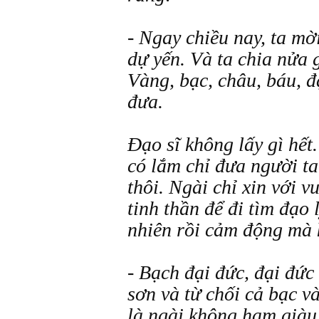
- Ngay chiều nay, ta mờ
dự yến. Và ta chia nửa 
Vàng, bạc, châu, báu, đ
đưa.
Đạo sĩ không lấy gì hết
có lắm chỉ đưa người t
thôi. Ngài chỉ xin với v
tinh thần để đi tìm đạo 
nhiên rồi cảm động mà 
- Bạch đại đức, đại đứ
sơn và từ chối cả bạc v
là ngài không ham giàu.