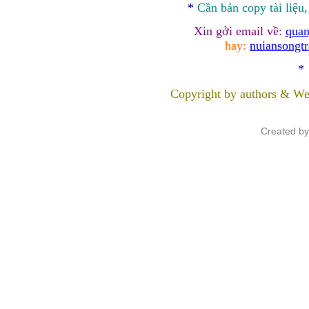
*
Cần bản
copy
tài liệu
Xin gởi email về:
quan
hay:
nuiansongt
*
Copyright by authors & We
Created b