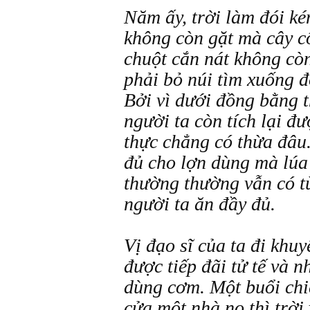
Năm ấy, trời làm đói ké
không còn gặt mà cây cố
chuột cắn nát không còn
phải bỏ núi tìm xuống 
Bởi vì dưới đồng bằng 
người ta còn tích lại đ
thực chẳng có thừa đâu
đủ cho lợn dùng mà lúa 
thường thường vẫn có t
người ta ăn đầy đủ.
Vị đạo sĩ của ta đi khuy
được tiếp đãi tử tế và 
dùng cơm. Một buổi chiề
cửa một nhà nọ thì trờ