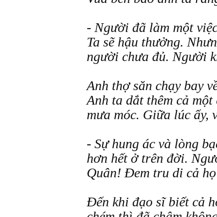
- Người đã làm một việc
Ta sẽ hậu thưởng. Nhưn
người chưa đủ. Người kh
Anh thợ săn chạy bay về
Anh ta dắt thêm cả một 
mưa móc. Giữa lúc ấy, 
- Sự hung ác và lòng bạc
hơn hết ở trên đời. Ngườ
Quân! Đem tru di cả họ
Đến khi đạo sĩ biết cả h
chém thì đã chậm không