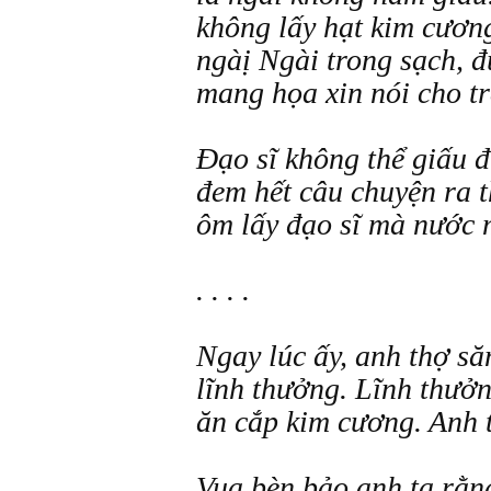
không lấy hạt kim cươn
ngàị Ngài trong sạch, 
mang họa xin nói cho tr
Đạo sĩ không thể giấu đ
đem hết câu chuyện ra t
ôm lấy đạo sĩ mà nước
. . . .
Ngay lúc ấy, anh thợ să
lĩnh thưởng. Lĩnh thưởn
ăn cắp kim cương. Anh t
Vua bèn bảo anh ta rằn