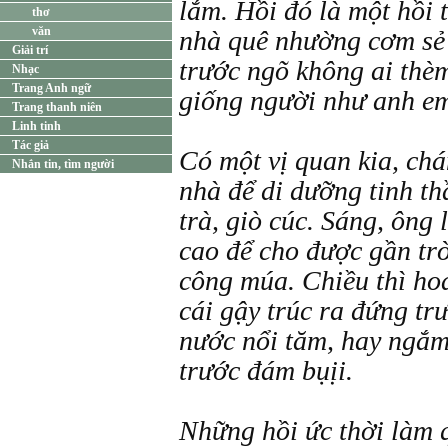
lắm. Hồi đó là một hồi t
thơ
văn
nhà quê nhường cơm sẻ 
Giải trí
trước ngõ không ai thèm
Nhạc
Trang Anh ngữ
giống người như anh e
Trang thanh niên
Linh tinh
Tác giả
Có một vị quan kia, chá
Nhắn tin, tìm người
nhà để di dưỡng tinh th
trà, giò cúc. Sáng, ông 
cao để cho được gần trờ
công múa. Chiều thì ho
cái gậy trúc ra đứng tr
nước nổi tăm, hay ngắm
trước đám bụịi.
Những hồi ức thời làm q