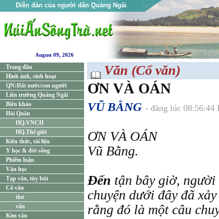
Diễn đàn của người dân Quảng Ngãi
August 09, 2026
Văn (Cổ văn)
Trang đầu
Hình ảnh, sinh hoạt
ƠN VÀ OÁN
QN:Đất nước/con người
Liên trường Quảng Ngãi
VŨ BẰNG
Biên khảo
- đăng lúc 08:56:44
Hải Quân
HQ.VNCH
HQ.Thế giới
ƠN VÀ OÁN
Kiến thức, tài liệu
Vũ Bằng.
Y học & đời sống
Phiếm luận
Văn học
Đến
tận bây giờ, người 
Tạp văn, tùy bút
Cổ văn
chuyện dưới đây đã xảy
thơ
rằng đó là một câu chuy
văn
Kim văn