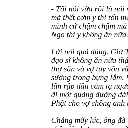
- Tôi nói vừa rồi là nói
mà thết cơm y thì tốn m
mình cứ chậm chậm mà l
Ngọ thì y không ăn nữa
Lời nói quả đúng. Giờ T
đạo sĩ không ăn nữa thậ
thợ săn và vợ tuy vồn v
sướng trong bụng lắm. V
lần rập đầu cảm tạ ngườ
đi một quãng đường dài
Phật cho vợ chồng anh 
Chẳng mấy lúc, ông đã 