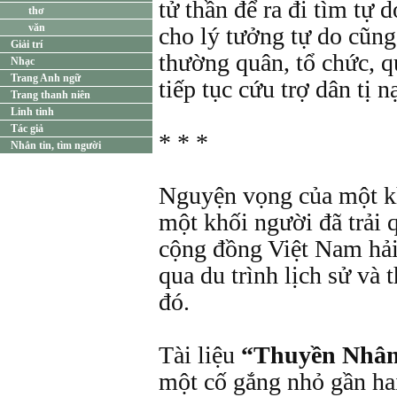
tử thần để ra đi tìm tự d
thơ
văn
cho lý tưởng tự do cũng
Giải trí
thường quân, tổ chức, q
Nhạc
Trang Anh ngữ
tiếp tục cứu trợ dân tị n
Trang thanh niên
Linh tinh
Tác giả
* * *
Nhắn tin, tìm người
Nguyện vọng của một khố
một khối người đã trải 
cộng đồng Việt Nam hải
qua du trình lịch sử và 
đó.
Tài liệu
“Thuyền Nhân
một cố gắng nhỏ gần hai