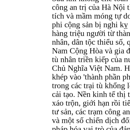
công an trị của Hà Nội t
tích và mầm móng tự do
phi cộng sản bị nghi kỵ
hàng triệu người từ thà
nhân, dân tộc thiểu số,
Nam Cộng Hòa và gia đìn
tù nhân triền kiếp của
Chủ Nghĩa Việt Nam. H
khép vào 'thành phần p
trong các trại tù khổng 
cải tạo. Nền kinh tế th
xáo trộn, giới hạn rồi 
tư sản, các trạm công an
và một số chiến dịch đ
pháp hóa vai trò của đ