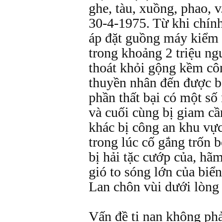
ghe, tàu, xuồng, phao, v
30-4-1975. Từ khi chín
áp đặt guồng máy kiểm 
trong khoảng 2 triệu ng
thoát khỏi gộng kềm côn
thuyền nhân đến được b
phần thất bại có một số 
và cuối cùng bị giam cầm
khác bị công an khu vự
trong lúc cố gắng trốn b
bị hải tặc cướp của, hãm
gió to sóng lớn của biể
Lan chôn vùi dưới lòng 
Vấn đề tị nạn không ph