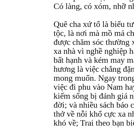
Có làng, có xóm, nhỡ n
Quê cha xứ tổ là biểu t
tộc, là nơi mà mồ mả ch
được chăm sóc thường 
xa nhà vì nghề nghiệp h
bất hạnh và kém may mắn
hương là việc chẳng đặ
mong muốn. Ngay trong 
việc đi phu vào Nam h
kiếm sống bị đánh giá n
đời; và nhiều sách báo 
thở về nỗi khổ cực xa n
khó về; Trai theo bạn biể