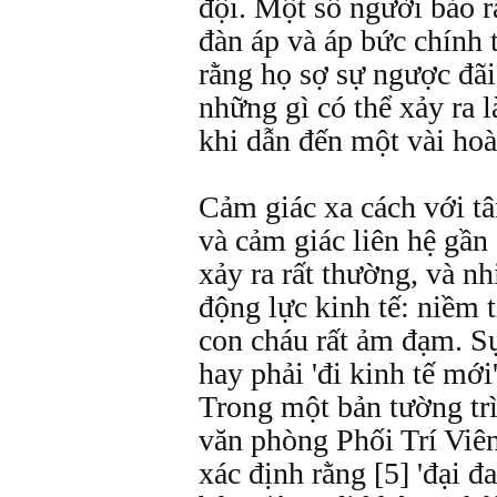
đội. Một số người bảo r
đàn áp và áp bức chính 
rằng họ sợ sự ngược đãi
những gì có thể xảy ra 
khi dẫn đến một vài hoà
Cảm giác xa cách với t
và cảm giác liên hệ gần
xảy ra rất thường, và nh
động lực kinh tế: niềm t
con cháu rất ảm đạm. Sự 
hay phải 'đi kinh tế mới
Trong một bản tường tr
văn phòng Phối Trí Viê
xác định rằng [5] 'đại đ