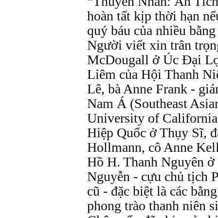
“Thuyền Nhân: Ấn Tích
hoàn tất kịp thời hạn n
quý báu của nhiều bằng 
Người viết xin trân trọn
McDougall ở Úc Ðại Lợ
Liêm của Hội Thanh Ni
Lê, bà Anne Frank - g
Nam Á (Southeast Asian
University of California
Hiệp Quốc ở Thụy Sĩ, đặ
Hollmann, cô Anne Kell
Hồ H. Thanh Nguyên ở 
Nguyễn - cựu chủ tịch P
cũ - đặc biệt là các bằn
phong trào thanh niên 