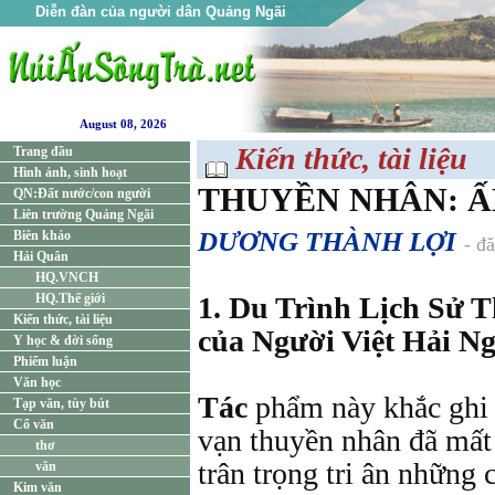
Diễn đàn của người dân Quảng Ngãi
August 08, 2026
Kiến thức, tài liệu
Trang đầu
Hình ảnh, sinh hoạt
THUYỀN NHÂN: Ấ
QN:Đất nước/con người
Liên trường Quảng Ngãi
DƯƠNG THÀNH LỢI
Biên khảo
- đ
Hải Quân
HQ.VNCH
HQ.Thế giới
1. Du Trình Lịch Sử 
Kiến thức, tài liệu
của Người Việt Hải Ng
Y học & đời sống
Phiếm luận
Văn học
Tác
phẩm này khắc ghi 
Tạp văn, tùy bút
Cổ văn
vạn thuyền nhân đã mất
thơ
trân trọng tri ân những
văn
Kim văn