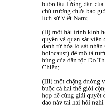
buôn lậu lương dân của
chủ trương chưa bao giờ
lịch sử Việt Nam;
(II) một hải trình kinh
quyền và quan sát viên 
danh từ hỏa lò sát nhâ
holocaust) để mô tả tươ
hùng của dân tộc Do Th
Chiến;
(III) một chặng đường v
buộc cả hai thế giới cộ
họp để cùng giải quyết
đạo này tại hai hội nghị 