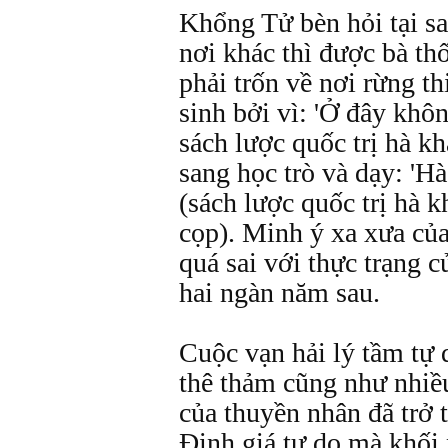
Khổng Tử bèn hỏi tại sa
nơi khác thì được bà thố
phải trốn về nơi rừng t
sinh bởi vì: 'Ở đây khôn
sách lược quốc trị hà k
sang học trò và dạy: 'H
(sách lược quốc trị hà 
cọp). Minh ý xa xưa củ
quá sai với thực trạng 
hai ngàn năm sau.
Cuộc vạn hải lý tầm tự 
thê thảm cũng như nhiề
của thuyền nhân đã trở 
Ðịnh giá tự do mà khối n