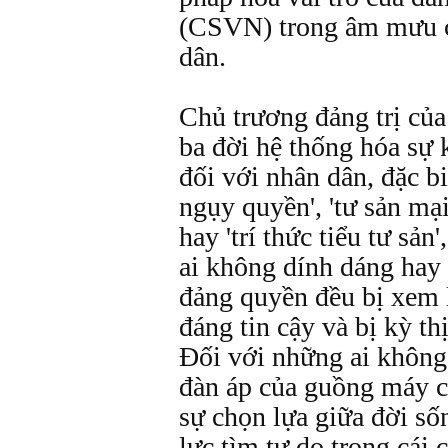
(CSVN) trong âm mưu c
dân.
Chủ trương đảng trị của
ba đời hệ thống hóa sự 
đối với nhân dân, đặc bi
ngụy quyền', 'tư sản mại 
hay 'trí thức tiểu tư sản
ai không dính dáng hay 
đảng quyền đều bị xem 
đáng tin cậy và bị kỳ thị
Ðối với những ai không
đàn áp của guồng máy cô
sự chọn lựa giữa đời số
lực tìm tự do trong cái 