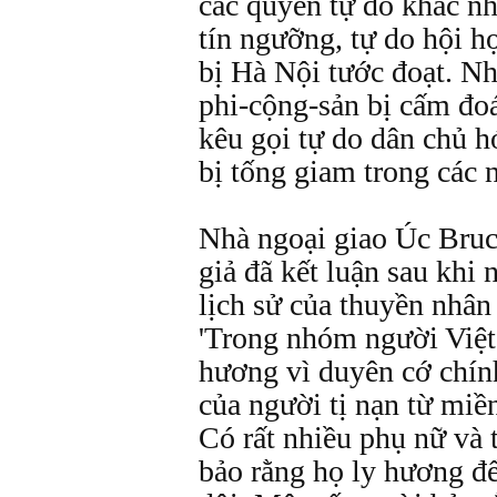
các quyền tự do khác nh
tín ngưỡng, tự do hội họ
bị Hà Nội tước đoạt. Nh
phi-cộng-sản bị cấm đoán
kêu gọi tự do dân chủ h
bị tống giam trong các n
Nhà ngoại giao Úc Bru
giả đã kết luận sau khi 
lịch sử của thuyền nhân
'Trong nhóm người Việ
hương vì duyên cớ chính 
của người tị nạn từ miề
Có rất nhiều phụ nữ và 
bảo rằng họ ly hương để