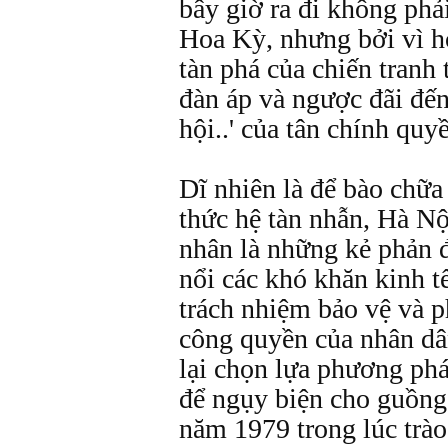
bây giờ ra đi không phải
Hoa Kỳ, nhưng bởi vì h
tàn phá của chiến tranh
đàn áp và ngược đãi đến
hội..' của tân chính quy
Dĩ nhiên là để bào chữa
thức hệ tàn nhẫn, Hà Nộ
nhân là những kẻ phản 
nổi các khó khăn kinh t
trách nhiệm bảo vệ và ph
công quyền của nhân dâ
lại chọn lựa phương ph
để ngụy biện cho guồng
năm 1979 trong lúc trào