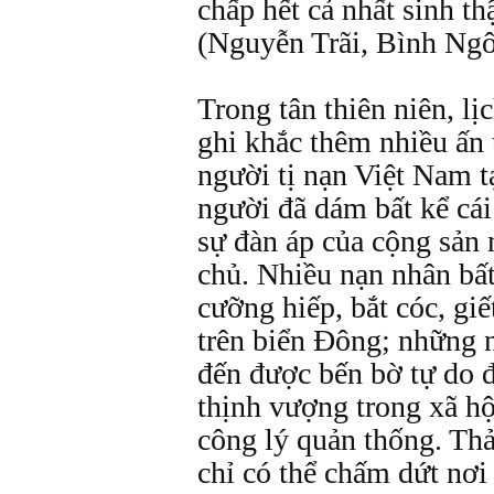
chấp hết cả nhất sinh th
(Nguyễn Trãi, Bình Ngô
Trong tân thiên niên, lị
ghi khắc thêm nhiều ấn 
người tị nạn Việt Nam t
người đã dám bất kể cái 
sự đàn áp của cộng sản
chủ. Nhiều nạn nhân bất
cưỡng hiếp, bắt cóc, giế
trên biển Ðông; những
đến được bến bờ tự do 
thịnh vượng trong xã hộ
công lý quản thống. Th
chỉ có thể chấm dứt nơi