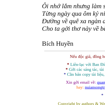
Ôi nhớ lắm nhưng làm 
Từng ngày qua ôm kỷ n
Đường về quê xa ngàn 
Cho ta gởi thơ này về b
Bích Huyền
Nếu độc giả, đồng 
*
Liên-lạc với Ban Đ
*
Gởi các sáng tác, tài
*
Cần bản
copy
tài liệu
Xin gởi email về:
quan
hay:
nuiansongt
*
Copyright by authors & We