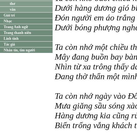
thơ
Dưới hàng dương gió b
văn
Đón người em áo trắng 
Giải trí
Nhạc
Dưới bóng phượng nghe 
Trang Anh ngữ
Trang thanh niên
Linh tinh
Tác giả
Ta còn nhớ một chiều t
Nhắn tin, tìm người
Mây đang buồn bay bàn
Nhìn từ xa trông thấy d
Đang thờ thẩn một mình 
Ta còn nhớ ngày vào Đ
Mưa giăng sầu sóng xà
Hàng dương kia cũng rủ
Biển trống vắng khách 