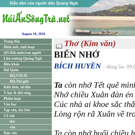
Diễn đàn của người dân Quảng Ngãi
August 10, 2026
Thơ (Kim văn)
Trang đầu
Hình ảnh, sinh hoạt
BIỂN NHỚ
QN:Đất nước/con người
Liên trường Quảng Ngãi
BÍCH HUYỀN
Biên khảo
- đăng lúc 09
Hải Quân
HQ.VNCH
HQ.Thế giới
Ta
còn nhớ Tết quê mìn
Kiến thức, tài liệu
Nhớ chiều Xuân đàn én
Y học & đời sống
Phiếm luận
Cúc nhà ai khoe sắc th
Văn học
Tạp văn, tùy bút
Lòng rộn rã Xuân về tro
Cổ văn
thơ
văn
Ta còn nhớ buổi chiều 
Kim văn