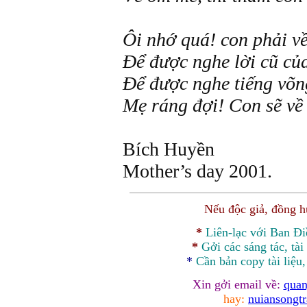
Ôi nhớ quá! con phải v
Để được nghe lời cũ củ
Để được nghe tiếng võn
Mẹ ráng đợi! Con sẽ về
Bích Huyền
Mother’s day 2001.
Nếu độc giả, đồng 
*
Liên-lạc với Ban Đ
*
Gởi các sáng tác, tài
*
Cần bản
copy
tài liệu
Xin gởi email về:
quan
hay:
nuiansongt