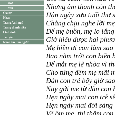
thơ
Nhưng âm thanh còn tho
văn
Hận ngày xưa tuổi thơ 
Giải trí
Nhạc
Chẳng chịu nghe lời mẹ
Trang Anh ngữ
Trang thanh niên
Để mẹ buồn, mẹ lo lắng
Linh tinh
Tác giả
Giờ hiểu được hai phươn
Nhắn tin, tìm người
Mẹ hiền ơi con làm sao 
Bao năm trời con biền 
Để mắt mẹ lệ nhòa vì t
Cho từng đêm mẹ mãi m
Đàn con trẻ bây giờ sa
Nay gởi mẹ từ đàn con 
Hẹn ngày mai con trẻ s
Hẹn ngày mai đời sáng
Về ôm me, thì thầm con