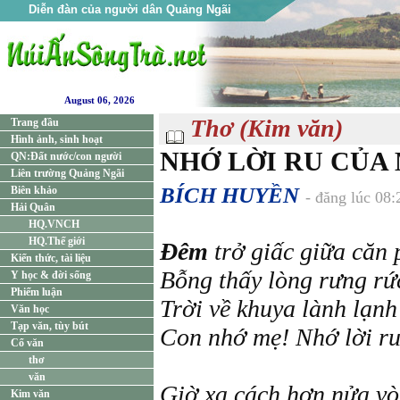
Diễn đàn của người dân Quảng Ngãi
August 06, 2026
Thơ (Kim văn)
Trang đầu
Hình ảnh, sinh hoạt
NHỚ LỜI RU CỦA
QN:Đất nước/con người
Liên trường Quảng Ngãi
BÍCH HUYỀN
Biên khảo
- đăng lúc 08
Hải Quân
HQ.VNCH
HQ.Thế giới
Đêm
trở giấc giữa căn
Kiến thức, tài liệu
Bỗng thấy lòng rưng r
Y học & đời sống
Phiếm luận
Trời về khuya lành lạn
Văn học
Tạp văn, tùy bút
Con nhớ mẹ! Nhớ lời ru
Cổ văn
thơ
văn
Giờ xa cách hơn nửa vò
Kim văn