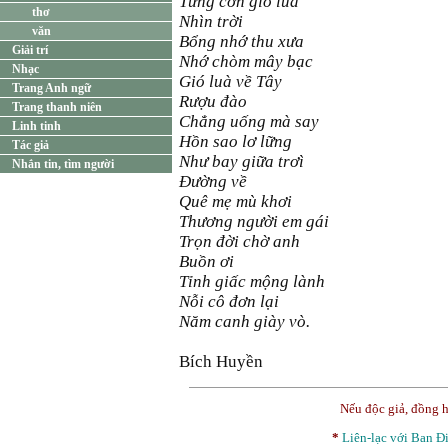
Từng cơn gió lùa
thơ
Nhìn trời
văn
Bổng nhớ thu xưa
Giải trí
Nhớ chòm mây bạc
Nhạc
Gió luà về Tây
Trang Anh ngữ
Rượu đào
Trang thanh niên
Chẳng uống mà say
Linh tinh
Hồn sao lơ lững
Tác giả
Như bay giữa trơì
Nhắn tin, tìm người
Đường về
Quê mẹ mù khơi
Thương người em gái
Trọn đời chờ anh
Buồn ơi
Tỉnh giấc mộng lành
Nỗi cô đơn lại
Năm canh giày vò.
Bích Huyền
Nếu độc giả, đồng 
*
Liên-lạc với Ban 