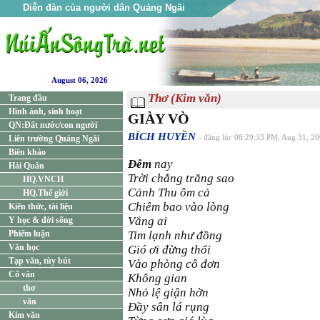
Diễn đàn của người dân Quảng Ngãi
August 06, 2026
Thơ (Kim văn)
Trang đầu
Hình ảnh, sinh hoạt
GIÀY VÒ
QN:Đất nước/con người
BÍCH HUYỀN
Liên trường Quảng Ngãi
- đăng lúc 08:29:33 PM, Aug 31, 2
Biên khảo
Đêm
nay
Hải Quân
Trời chẳng trăng sao
HQ.VNCH
Cảnh Thu ôm cả
HQ.Thế giới
Chiêm bao vào lòng
Kiến thức, tài liệu
Vắng ai
Y học & đời sống
Phiếm luận
Tim lạnh như đồng
Văn học
Gió ơi đừng thổi
Tạp văn, tùy bút
Vào phòng cô đơn
Cổ văn
Không gian
thơ
Nhỏ lệ giận hờn
văn
Đầy sân lá rụng
Kim văn