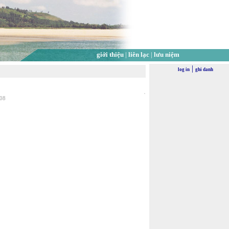
giới thiệu
|
liên lạc
|
lưu niệm
|
log in
ghi danh
008