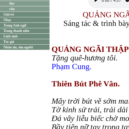
thơ
văn
QUẢNG NGÃI
Giải trí
Nhạc
Sáng tác & trình bà
Trang Anh ngữ
Trang thanh niên
Linh tinh
Tác giả
QUẢNG NGÃI THẬP
Nhắn tin, tìm người
Tặng quê-hương tôi.
Phạm Cung.
Thiên Bút Phê Vân.
Mây trời bút vẽ sớm ma
Tờ kinh sử trải, trải dà
Đá vây liễu biếc chờ m
Bầy tiên nữ tay trong tay