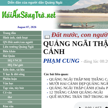
Diễn đàn của người dân Quảng Ngãi
August 07, 2026
Đất nước, con ngườ
Trang đầu
Hình ảnh, sinh hoạt
QUẢNG NGÃI THẬ
QN:Đất nước/con người
Liên trường Quảng Ngãi
CẢNH
Biên khảo
Hải Quân
PHẠM CUNG
HQ.VNCH
- đăng lúc 08:
HQ.Thế giới
Kiến thức, tài liệu
Các bài liên quan:
Y học & đời sống
Phiếm luận
QUẢNG NGÃI THẬP NHỊ THẮNG 
Văn học
MƯỜI HAI CẢNH ĐẸP QUẢNG NGÃ
QUẢNG NGÃI THẬP CẢNH (Chiêu P
Tạp văn, tùy bút
12 THẮNG CẢNH QUẢNG-NGÃI
Cổ văn
QUÊ HƯƠNG TRĂN TRỞ TRONG 
thơ
văn
Kim văn