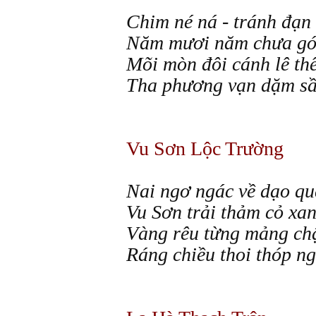
Chim né ná - tránh đạn
Năm mươi năm chưa gót
Mõi mòn đôi cánh lê th
Tha phương vạn dặm sầu
Vu Sơn Lộc Trường
Nai ngơ ngác về dạo q
Vu Sơn trải thảm cỏ xa
Vàng rêu từng mảng ch
Ráng chiều thoi thóp ng