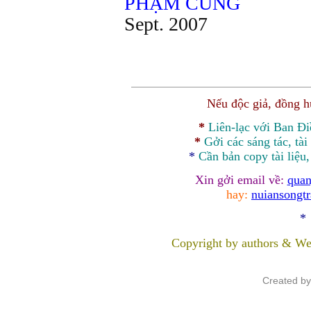
PHẠM CUNG
Sept. 2007
Nếu độc giả, đồng 
*
Liên-lạc với Ban Đ
*
Gởi các sáng tác, tài
*
Cần bản
copy
tài liệu
Xin gởi email về:
quan
hay:
nuiansongt
*
Copyright by authors & We
Created b