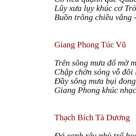
Lũy xưa lụy khúc cơ Trờ
Buồn trông chiều vắng -
Giang Phong Túc Vũ
Trên
sông mưa đổ mờ 
Chập chờn sóng vỗ đôi 
Đầy sông mưa bụi đong
Giang Phong khúc nhạc
Thạch Bích Tà Dương
Đá
xanh rêu phủ trổ ho