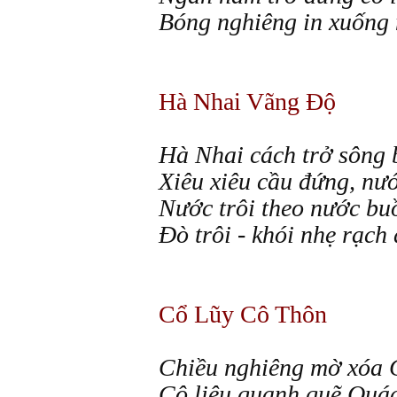
Bóng nghiêng in xuống 
Hà Nhai Vãng Độ
Hà
Nhai cách trở sông 
Xiêu xiêu cầu đứng, nướ
Nước trôi theo nước bu
Đò trôi - khói nhẹ rạch
Cổ Lũy Cô Thôn
Chiều nghiêng mờ xóa
Cô liêu quạnh quẽ Quá