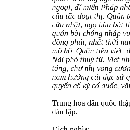
ngoại, dĩ miễn Pháp nhâ
cầu tắc đoạt thị. Quân t
cửu nhật, ngọ hậu bát t
quán bài chúng nhập vu
đồng phát, nhất thời na
mô hồ. Quân tiếu viết: đ
Nãi phó thuỷ tử. Việt nh
táng, chư nhị vọng cươn
nam hướng cái dục sử q
quyến cố kỳ cố quốc, vân
Trung hoa dân quốc thập
đán lập.
Dịch nghĩa: