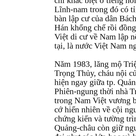
chỉ khác biệt ở tiếng n
Lĩnh-nam trong đó có t
bàn lập cư của dân Bách
Hán khống chế rồi đồng
Việt di cư về Nam lập 
tại, là nước Việt Nam n
Năm 1983, lăng mộ Triệ
Trọng Thủy, cháu nội c
hiện ngay giữa tp. Quản
Phiên-ngung thời nhà T
trong Nam Việt vương b
cớ hiển nhiên về cội ng
chứng kiến và tường trì
Quảng-châu còn giữ ngu