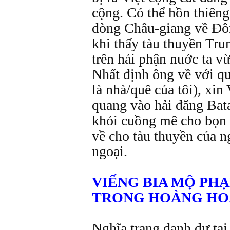
cộng. Có thể hồn thiêng 
dòng Châu-giang về Đôn
khi thấy tàu thuyền Tr
trên hải phận nuớc ta v
Nhất định ông về với q
là nhà/quê của tôi), xin 
quang vào hải đăng Bat
khỏi cuồng mê cho bọn 
về cho tàu thuyền của n
ngoại.
VIẾNG BIA MỘ PH
TRONG HOÀNG HO
Nghĩa trang danh dự tạ