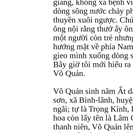
giang, không xa bệnh v
dòng sông nước chảy p
thuyền xuôi ngược. Chú 
ông nội rằng thưở ấy ôn
một người còn trẻ nhưn
hướng mặt về phía Nam 
gieo mình xuống dòng 
Bây giờ tôi mới hiểu ra 
Võ Quán.
Võ Quán sinh năm Ất dậ
sơn, xã Bình-lãnh, huy
ngãi; tự là Trọng Kính,
hoa còn lấy tên là Lâm
thanh niên, Võ Quán lên