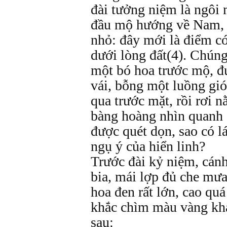
đài tưởng niệm là ngôi 
đầu mộ hướng về Nam, 
nhỏ: đây mới là điểm có
dưới lòng đất(4). Chúng 
một bó hoa trước mộ, 
vái, bỗng một luồng gió
qua trước mặt, rồi rơi 
bàng hoàng nhìn quanh 
được quét dọn, sao có lá
ngụ ý của hiển linh?
Trước đài kỷ niệm, cánh
bia, mái lợp đủ che mư
hoa đen rất lớn, cao qu
khắc chìm màu vàng khá 
sau: