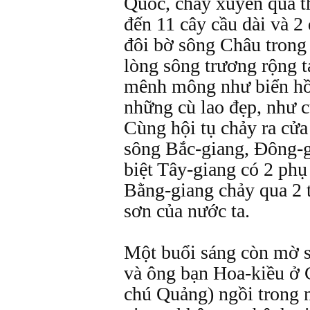
Quốc, chảy xuyên qua t
đến 11 cây cầu dài và 2
đôi bờ sông Châu trong
lòng sông trương rộng 
mênh mông như biển hồ,
những cù lao đẹp, như c
Cùng hội tụ chảy ra cử
sông Bắc-giang, Đông-g
biệt Tây-giang có 2 phụ
Bằng-giang chảy qua 2 
sơn của nước ta.
Một buổi sáng còn mờ 
và ông bạn Hoa-kiều ở C
chú Quảng) ngồi trong 