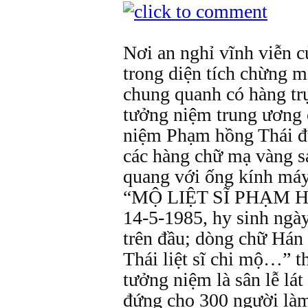
Nơi an nghỉ vĩnh viễn c
trong diện tích chừng m
chung quanh có hàng trụ
tưởng niệm trung ương 
niệm Phạm hồng Thái đ
các hàng chữ mạ vàng s
quang với ống kính máy
“MỘ LIỆT SĨ PHẠM H
14-5-1985, hy sinh ngà
trên đầu; dòng chữ Há
Thái liệt sĩ chi mộ…” t
tưởng niệm là sân lễ lá
đứng cho 300 người làm