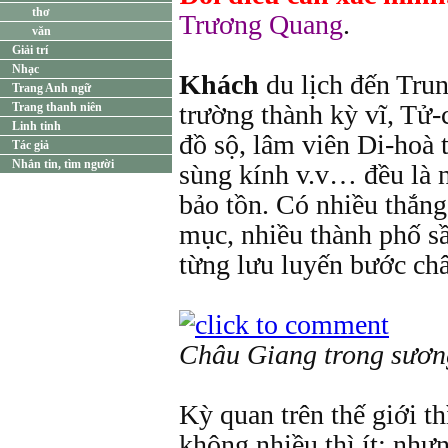
thơ
Trương Quang
.
văn
Giải trí
Nhạc
Khách
du lịch đến Trun
Trang Anh ngữ
trường thành kỳ vĩ, Tử
Trang thanh niên
Linh tinh
đồ sộ, lâm viên Di-hoà 
Tác giả
Nhắn tin, tìm người
sùng kính v.v… đều là 
bảo tồn. Có nhiều thắng
mục, nhiều thành phố sầ
từng lưu luyến bước châ
Châu Giang trong sươn
Kỳ quan trên thế giới t
không nhiều thì ít; như