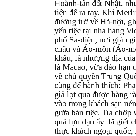
Hoành-tân đất Nhật, nh
tiện để ra tay. Khi Merl
đường trở về Hà-nội, g
yến tiệc tại nhà hàng Vi
phố Sa-điện, nơi giáp g
châu và Áo-môn (Áo-mô
khẩu, là nhượng địa của
là Macao, vừa đáo hạn 
về chủ quyền Trung Quố
cùng để hành thích: Ph
giả lọt qua được hàng r
vào trong khách sạn né
giữa bàn tiệc. Tia chớp 
quả lựu đạn ấy đã giết c
thực khách ngoại quốc,