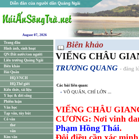
Diễn đàn của người dân Quảng Ngãi
August 07, 2026
Biên khảo
Trang đầu
Hình ảnh, sinh hoạt
VIẾNG CHÂU GIAN
QN:Đất nước/con người
Liên trường Quảng Ngãi
TRƯƠNG QUANG
Biên khảo
- đăng 
Hải Quân
HQ.VNCH
HQ.Thế giới
Các bài liên quan:
Kiến thức, tài liệu
VÕ QUÁN, CHÍ LỚN ...
Y học & đời sống
Phiếm luận
VIẾNG CHÂU GIAN
Văn học
Tạp văn, tùy bút
CƯƠNG: Nơi vinh danh
Cổ văn
thơ
Phạm Hồng Thái
.
văn
Đôi điều cần xác minh
Kim văn