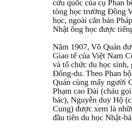
cứu quốc của cụ Phan b
tòng học trường Đồng V
học, ngoài căn bản Pháp
Nhật ông học được tiến
Năm 1907, Võ Quán đượ
Giao tế của Việt Nam C
và tổ chức du học sinh,
Đông-du. Theo Phan bội
Quán cùng mấy người Q
Phạm cao Đài (cháu gọ
bác), Nguyễn duy Hộ (
Cung) được xem là nhữn
đầu tiên du học Nhật-b