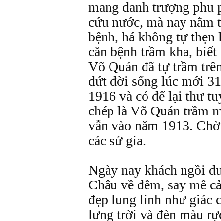
mang danh trượng phu p
cứu nước, mà nay nằm t
bệnh, há không tự thẹn 
căn bệnh trầm kha, biế
Võ Quán đã tự trầm trê
dứt đời sống lúc mới 31
1916 và có để lại thư tu
chép là Võ Quán trầm 
vẫn vào năm 1913. Chờ
các sử gia.
Ngày nay khách ngồi du
Châu về đêm, say mê c
đẹp lung linh như giác
lưng trời và đèn màu rự