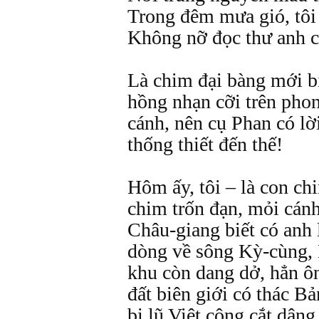
Trong đêm mưa gió, tôi
Không nỡ đọc thư anh cò
Là chim đại bàng mới bi
hồng nhạn cỡi trên pho
cánh, nên cụ Phan có lờ
thống thiết đến thế!
Hôm ấy, tôi – là con c
chim trốn đạn, mỏi cán
Châu-giang biết có anh 
dòng về sông Kỳ-cùng, 
khu còn dang dở, hẳn ôn
đất biên giới có thác B
bị lũ Việt cộng cắt dân