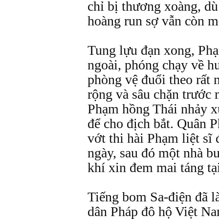
chỉ bị thương xoàng, dù
hoàng run sợ vẫn còn m
Tung lựu đạn xong, Phạ
ngoài, phóng chạy về 
phòng vệ đuổi theo rất 
rộng và sâu chặn trước 
Phạm hồng Thái nhảy xu
để cho địch bắt. Quân P
vớt thi hài Phạm liệt s
ngày, sau đó một nhà b
khí xin đem mai táng tạ
Tiếng bom Sa-điện đã l
dân Pháp đô hộ Việt Na