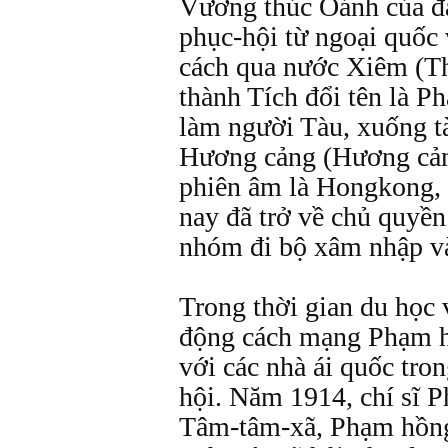
Vương thúc Oánh của đ
phục-hội từ ngoại quốc 
cách qua nước Xiêm (T
thành Tích đổi tên là P
làm người Tàu, xuống t
Hương cảng (Hương cảng
phiên âm là Hongkong, 
nay đã trở về chủ quyền
nhóm đi bộ xâm nhập v
Trong thời gian du học 
động cách mạng Phạm hồ
với các nhà ái quốc tr
hội. Năm 1914, chí sĩ 
Tâm-tâm-xã, Phạm hồng