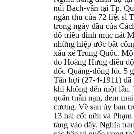
núi Bạch-vân tại Tp. Qu
ngàn thu của 72 liệt sĩ
trong ngày đầu của Các
đổ triều đình mục nát 
những hiệp ước bất công
xâu xé Trung Quốc. Một
do Hoàng Hưng điều độ
đốc Quảng-đông lúc 5 g
Tân hợi (27-4-1911) đã 
khí không đến một lần.
quân tuẫn nạn, đem mai
cương. Về sau ủy ban t
13 hài cốt nữa và Phạm
táng vào đấy. Nghĩa tra
các bậc vị quốc vong th