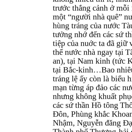
trước thắng cảnh ở mỗi 
một “người nhà quê” nư
hùng tráng của nước Tà
tưởng nhớ đến các sứ th
tiệp của nuớc ta đã giữ
thể nước nhà ngay tại T
an), tại Nam kinh (tức 
tại Bắc-kinh…Bao nhiêu
tráng lệ ấy còn là biểu 
mạn từng áp đảo các n
nhưng không khuất phụ
các sứ thần Hồ tông Th
Đôn, Phùng khắc Khoan
Nhậm, Nguyễn đăng Đạ
Thành phố Thượng-hải q