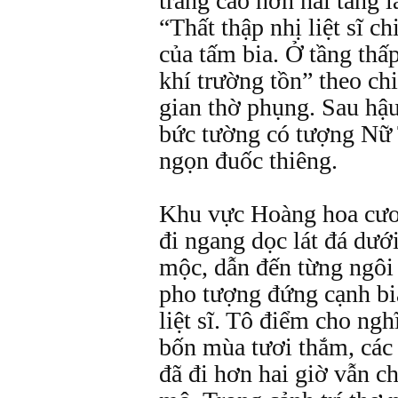
trắng cao hơn hai tầng 
“Thất thập nhị liệt sĩ c
của tấm bia. Ở tầng thấ
khí trường tồn” theo ch
gian thờ phụng. Sau hậu
bức tường có tượng Nữ 
ngọn đuốc thiêng.
Khu vực Hoàng hoa cươn
đi ngang dọc lát đá dưới
mộc, dẫn đến từng ngô
pho tượng đứng cạnh bia
liệt sĩ. Tô điểm cho ngh
bốn mùa tươi thắm, các
đã đi hơn hai giờ vẫn c