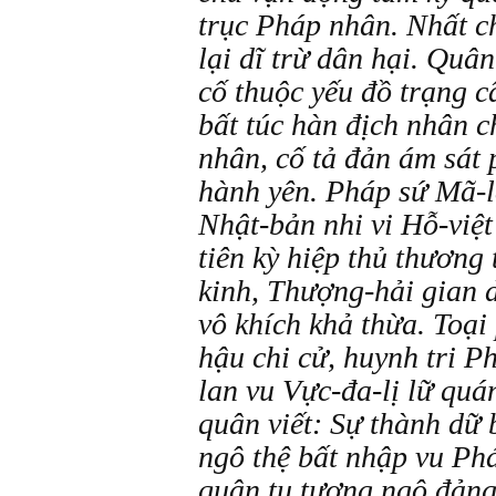
trục Pháp nhân. Nhất c
lại dĩ trừ dân hại. Quâ
cố thuộc yếu đồ trạng cẩ
bất túc hàn địch nhân c
nhân, cố tả đản ám sát 
hành yên. Pháp sứ Mã-l
Nhật-bản nhi vi Hỗ-việt
tiên kỳ hiệp thủ thương
kinh, Thượng-hải gian d
vô khích khả thừa. Toại 
hậu chi cử, huynh tri 
lan vu Vực-đa-lị lữ quá
quân viết: Sự thành dữ 
ngô thệ bất nhập vu Ph
quân tu tương ngô đảng 