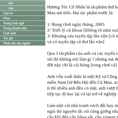
thơ
Hương Tóc Cố Nhân là tácphẩm thứ ba
văn
Mau mà thôi. Hai tác phẩm trước là:
Giải trí
Nhạc
Trang Anh ngữ
1/ Rong chơi ngày tháng, 2005
Trang thanh niên
2/ Triết lý củ khoai [không rõ năm xu
Linh tinh
3/ Khoảng sáu tuyển tập lộn xộn [có t
Tác giả
và có tuyển tập cả thơ lẫn văn]
Nhắn tin, tìm người
Qua 3 tácphẩm của anh và các tuyển t
sài thì không nói làm gi ? nhưng mà đ
đời này chỉ là cái bóng [rong chơi cả] 
Anh vốn xuất thân là một Kỹ sư Công 
miền Nam [từ Bến Hải đến Cà Mau. nơi
ít thì nhiều anh đều có mặt. anh vượt
tiếp tục đi học lại và lại trở về nghiệp
Làm một cái nhà tranh vách đất hay m
ngói thì nguyên tắc nó cũng giớng nha
cầu khỉ đến cầu bằng sắt, cầu ximent 