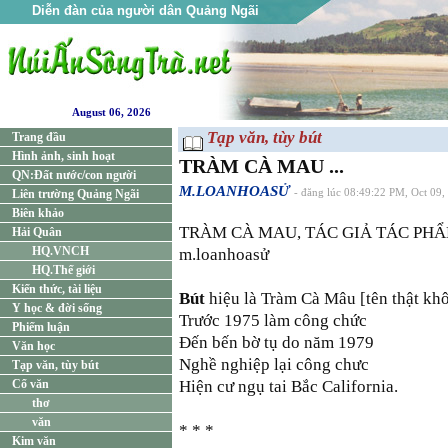
Diễn đàn của người dân Quảng Ngãi
August 06, 2026
Tạp văn, tùy bút
Trang đầu
Hình ảnh, sinh hoạt
TRÀM CÀ MAU ...
QN:Đất nước/con người
M.LOANHOASỬ
Liên trường Quảng Ngãi
- đăng lúc 08:49:22 PM, Oct 09,
Biên khảo
TRÀM CÀ MAU, TÁC GIẢ TÁC PH
Hải Quân
HQ.VNCH
m.loanhoasử
HQ.Thế giới
Kiến thức, tài liệu
Bút
hiệu là Tràm Cà Mâu [tên thật khô
Y học & đời sống
Trước 1975 làm công chức
Phiếm luận
Đến bến bờ tụ do năm 1979
Văn học
Nghề nghiệp lại công chưc
Tạp văn, tùy bút
Cổ văn
Hiện cư ngụ tai Bắc California.
thơ
văn
* * *
Kim văn