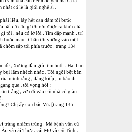
ệnh trầm kha căn bệnh dễ yêu mà đã là
 nhất có lẽ là giới nghệ sĩ .
 phải liều, lấy hết can đảm tôi bước
i bất cứ câu gì tôi nói được ra khỏi cửa
ì tôi , nếu có lỡ lời , Tim đập mạnh , trí
ôi buóc mau . Chân tôi vướng vào một
gã chồm sấp tới phía trước . trang 134
ầm dề , Xương đầu gối rêm buốt . Hai bàn
ầy bụi lấm nhếch nhác . Tôi ngồi bệt bên
 rủa mình rằng , đáng kiếp , ai bảo đi
gang qua , tôi vọng hỏi :
uần trắng , vừa đi vào cái nhà có giàn
?.
ng? Chị ấy con bác Vũ. [trang 135
i trùng nhiễm trùng . Mà bệnh vẫn cứ
 Ảo và cái Thực , cái Mơ và cái Tỉnh ,