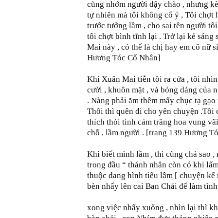
cũng nhớm người dậy chào , nhưng kè
tự nhiên mà tôi không cố ý , Tôi chợt
trước tưởng lầm , cho sai tên người t
tôi chợt bình tĩnh lại . Trở lại kẻ sán
Mai này , có thể là chị hay em cô nữ 
Hương Tóc Cố Nhân]
Khi Xuân Mai tiễn tôi ra cửa , tôi nhì
cười , khuôn mặt , và bóng dáng của ng
. Nàng phải ăm thêm mấy chục tạ gạo 
Thôi thì quên đi cho yên chuyện .Tôi
thích thói tình cảm trăng hoa vung vãi
chỗ , lầm người . [trang 139 Hương T
Khi biết mình lầm , thì cũng chả sao ,
trong đầu “ thánh nhân còn có khi lấ
thuộc dang hình tiếu lâm [ chuyện kể
bèn nhẩy lên cai Ban Chải để làm tình
xong việc nhẩy xuống , nhìn lại thì k