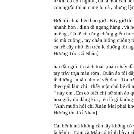
từ khi có con người , đã là một căn b
con người thi ai cũng bị cả , nhưng lậm
Đời tôi chưa liều bao giờ . Bây giờ thì
nhanh hơn , định đi ngang hàng , và nó
miệng , Có lẽ cô cũng chẳng giết chóc g
óc mù cuồng , tay chân luống cứông t
cái rễ cây nhô lên trên le đường tôi n
Hương Tóc Cố Nhân]
hai đầu gối tôi rách toác ,máu chẩy d
tay trầy trụa máu rớm , Quần áo tôi đ
lề đường , nhăn nhó vì vết đau . Tôi tự
theo gái làm chi. Thấy một chú bé đi n
“ này em , Em có biết chị nữ sinh áo q
hoa giấy đỏ đằng kia , tên là gì không
“Anh muốn hỏi chị Xuân Mai phải khô
Hương tóc Cố Nhân]
Cái bệnh mà không cần lây không có v
là bệnh , Tràm cà Mâu cố trình bày cai