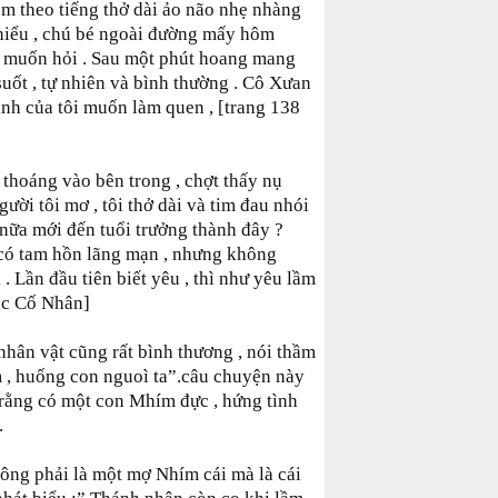
m theo tiếng thở dài ảo não nhẹ nhàng
 hiểu , chú bé ngoài đường mấy hôm
ôi muốn hỏi . Sau một phút hoang mang
g suốt , tự nhiên và bình thường . Cô Xưan
sinh của tôi muốn làm quen , [trang 138
n thoáng vào bên trong , chợt thấy nụ
ười tôi mơ , tôi thở dài và tim đau nhói
nữa mới đến tuổi trưởng thành đây ?
 có tam hồn lãng mạn , nhưng không
 . Lần đầu tiên biết yêu , thì như yêu lầm
óc Cố Nhân]
 nhân vật cũng rất bình thương , nói thầm
m , huống con nguoì ta”.câu chuyện này
 rằng có một con Mhím đực , hứng tình
.
hông phải là một mợ Nhím cái mà là cái