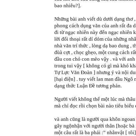
bao nhiêu?].
Những bài anh viết dù dưới dạng thơ ,
phong cách dụng văn của anh rất đa d
đi từ ngạc nhiên này đến ngạc nhiên k
lời đối thoại rất dí dỏm của những nhâ
nhà văn trí thức , lòng dạ bao dung ,
đùà cợt , chọc ghẹo, một cung cách rất
đầu con chó con mèo vậy . và với anh
trong tui vậy [ không có gì mà khó kh
Tự Lực Văn Đoàn ] nhưng ý và nội dun
[hại điện] . tuy viết lan man đầu Ngô
dạng thức Luận Đề tương phản.
Người viết không thể một lúc mà thâu
mà chỉ đọc rồi chọn bài nào tiêu biể
và anh cũng là người qua khôn ngoan v
gây ngộnhận với người thân [hoặc bà 
một câu rất là ba phải :” nhânvật [ tôi