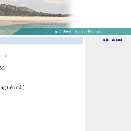
giới thiệu
|
liên lạc
|
lưu niệm
|
log in
ghi danh
 2008
ẨM
ng tiện nói]