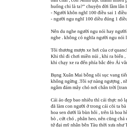
bàn chải , con Nhím đực thảnn nhiên p
huống chi là ta?” chuyện đời lầm lẫn 
- Người khôn nghĩ 100 điều sai 1 điều
- người ngu nghĩ 100 diều đúng 1 điề
Nên du nghe người ngu nói hay người 
nghe . không có nghĩa người ngu nói l
Tôi thương mượn xe hơi của cơ quanch
Khi thì đi chơi miền núi , khi ra biển ,
khi chạy xe ra đến phía bắc đèo Ải vân ă
Bụng Xuân Mai bỗng sôi sục vang tiếng
không ngừng .Tôi sợ nàng ngượng , nh
ngắm đám mây chó nơi chân trời [tr
Cái ảo đẹp bao nhiêu thì cái thực nó l
đã làm con người ở trong cái cõi ta bà 
hoa sen dưới là bùn hôi , trên là hoa 
bò , cứt chó , phân heo, nên cũng chả c
tứ đại mỹ nhân bên Tàu thời xưa như