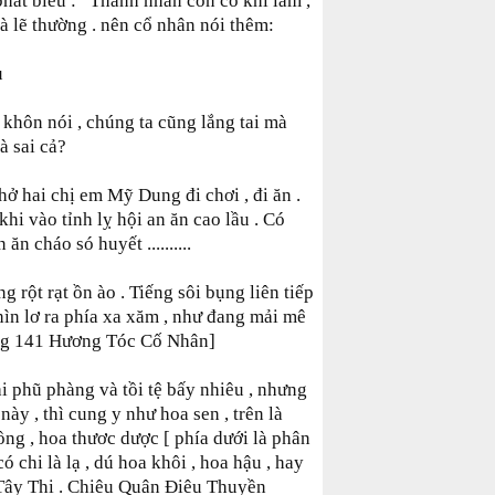
hát biểu :” Thánh nhân còn co khi lầm ,
là lẽ thường . nên cổ nhân nói thêm:
u
khôn nói , chúng ta cũng lắng tai mà
à sai cả?
ở hai chị em Mỹ Dung đi chơi , đi ăn .
 khi vào tỉnh lỵ hội an ăn cao lầu . Có
n cháo só huyết ..........
 rột rạt ồn ào . Tiếng sôi bụng liên tiếp
ìn lơ ra phía xa xăm , như đang mải mê
ang 141 Hương Tóc Cố Nhân]
ại phũ phàng và tồi tệ bấy nhiêu , nhưng
này , thì cung y như hoa sen , trên là
hồng , hoa thươc dược [ phía dưới là phân
ó chi là lạ , dú hoa khôi , hoa hậu , hay
 Tây Thi . Chiêu Quân Điêu Thuyền