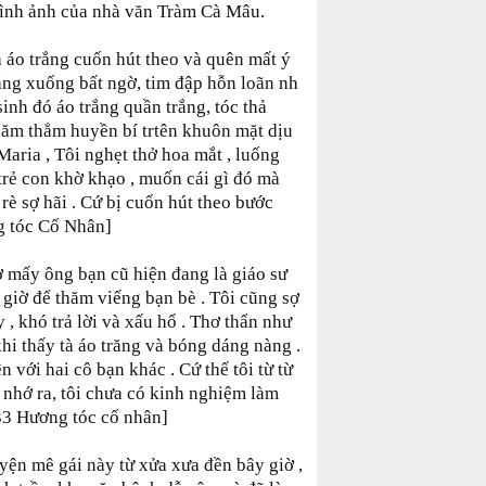
hình ảnh của nhà văn Tràm Cà Mâu.
à áo trắng cuốn hút theo và quên mất ý
iáng xuống bất ngờ, tim đập hỗn loãn nh
nh đó áo trắng quần trắng, tóc thả
thăm thẳm huyền bí trtên khuôn mặt dịu
aria , Tôi nghẹt thở hoa mắt , luống
trẻ con khờ khạo , muốn cái gì đó mà
 rè sợ hãi . Cứ bị cuốn hút theo bước
g tóc Cố Nhân]
 sợ mấy ông bạn cũ hiện đang là giáo sư
ì giờ để thăm viếng bạn bè . Tôi cũng sợ
 , khó trả lời và xấu hổ . Thơ thẩn như
khi thấy tà áo trăng và bóng dáng nàng .
 với hai cô bạn khác . Cứ thế tôi từ từ
t nhớ ra, tôi chưa có kinh nghiệm làm
133 Hương tóc cố nhân]
uyện mê gái này từ xửa xưa đền bây giờ ,