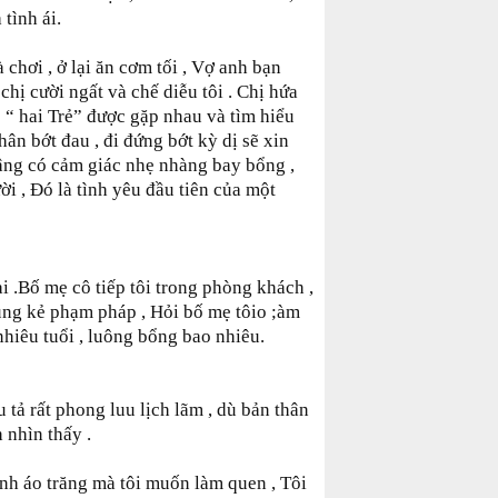
tình ái.
 chơi , ở lại ăn cơm tối , Vợ anh bạn
 chị cười ngất và chế diễu tôi . Chị hứa
 “ hai Trẻ” được gặp nhau và tìm hiểu
ân bớt đau , đi đứng bớt kỳ dị sẽ xin
lâng có cảm giác nhẹ nhàng bay bổng ,
ời , Đó là tình yêu đầu tiên của một
 .Bố mẹ cô tiếp tôi trong phòng khách ,
ung kẻ phạm pháp , Hỏi bố mẹ tôio ;àm
 nhiêu tuổi , luông bổng bao nhiêu.
tả rất phong luu lịch lãm , dù bản thân
 nhìn thấy .
nh áo trăng mà tôi muốn làm quen , Tôi