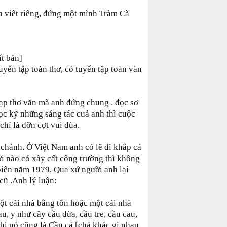
 viết riêng, đứng một mình Tràm Cà
ất bản]
uyển tập toàn thơ, có tuyển tập toàn văn
ạp thơ văn mà anh đứng chung . đọc sơ
ọc kỹ những sáng tác cuả anh thì cuộc
chỉ là dỡn cợt vui đùa.
chánh. Ở Việt Nam anh có lẽ đi khắp cả
 nào có xây cất công trường thì không
 biên năm 1979. Qua xứ người anh lại
 cũ .Anh lý luận:
ột cái nhà bằng tôn hoặc một cái nhà
u, y như cây cầu dừa, cầu tre, cầu cau,
thi nó cũng là Cầu cả [chả khác gi nhau