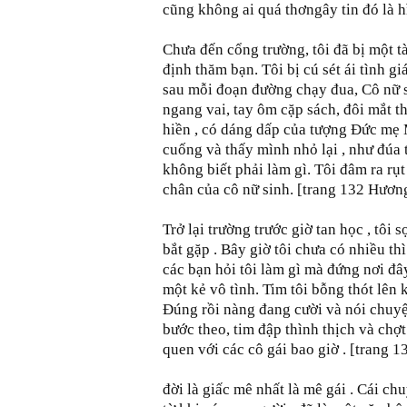
cũng không ai quá thơngây tin đó là 
Chưa đến cổng trường, tôi đã bị một t
định thăm bạn. Tôi bị cú sét ái tình g
sau mỗi đoạn đường chạy đua, Cô nữ si
ngang vai, tay ôm cặp sách, đôi mắt 
hiền , có dáng dấp của tượng Đức mẹ M
cuống và thấy mình nhỏ lại , như đúa 
không biết phải làm gì. Tôi đâm ra rụt
chân của cô nữ sinh. [trang 132 Hươn
Trở lại trường trước giờ tan học , tôi
bắt gặp . Bây giờ tôi chưa có nhiều th
các bạn hỏi tôi làm gì mà đứng nơi đây
một kẻ vô tình. Tim tôi bỗng thót lên 
Đúng rồi nàng đang cười và nói chuyện
bước theo, tim đập thình thịch và chợ
quen với các cô gái bao giờ . [trang 
đời là giấc mê nhất là mê gái . Cái ch