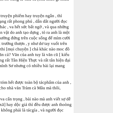
 truyện phiếm hay truyện ngắn , thì
ạng rất phong phú , dẫn dắt người đọc
hác , va hết sức bất ngờ , và qua những
n vật do anh tạo dựng , tỏ ra anh là một
 thường đứng trên cuộc sống để mỉm cười
 trưởng thượn , y như dơ tay vuốt trên
 thi [mọi chuyện ] chả khác nào moc đồ
ăn cả? Văn của anh tuy là văn cũ [ kiểu
g rất Tân Hiện Thực và rất tân hiện đại
 mình Sơ nhưng có nhiều bài lại mang
 tóm hết được toàn bộ tácphẩm của anh ,
u cho nhà văn Tràm cà Mâu mà thôi,
a cẩn trọng , bài nào mà anh viết sợ dễ
xã] hay dộc giả thì đều được anh thoòng
] không phải là tácgỉa , và người đọc