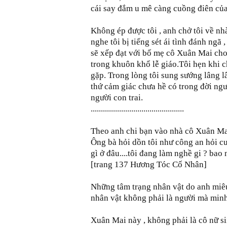
cái say đắm u mê càng cuồng điên của 
Không ép được tôi , anh chở tôi về nhà
nghe tôi bị tiếng sét ái tình đánh ngã ,
sẽ xếp đạt với bố mẹ cô Xuân Mai cho
trong khuôn khổ lễ giáo.Tôi hẹn khi ch
gặp. Trong lòng tôi sung sướng lâng 
thứ cảm giác chưa hề có trong đời ngư
người con trai.
..............................................
Theo anh chi bạn vào nhà cô Xuân Mai
Ông bà hỏi dồn tôi như công an hỏi c
gì ở đâu....tôi đang làm nghề gi ? bao
[trang 137 Hương Tóc Cố Nhân]
Những tâm trạng nhân vật do anh miêu 
nhân vật không phải là người mà minh
Xuân Mai này , không phải là cô nữ si