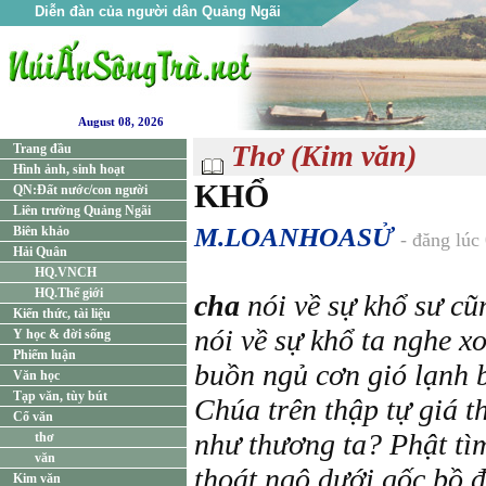
Diễn đàn của người dân Quảng Ngãi
August 08, 2026
Thơ (Kim văn)
Trang đầu
Hình ảnh, sinh hoạt
KHỔ
QN:Đất nước/con người
Liên trường Quảng Ngãi
M.LOANHOASỬ
Biên khảo
- đăng lúc
Hải Quân
HQ.VNCH
HQ.Thế giới
cha
nói về sự khổ sư cũ
Kiến thức, tài liệu
nói về sự khổ ta nghe x
Y học & đời sống
Phiếm luận
buồn ngủ cơn gió lạnh 
Văn học
Tạp văn, tùy bút
Chúa trên thập tự giá 
Cổ văn
như thương ta? Phật tì
thơ
văn
thoát ngộ dưới gốc bồ đ
Kim văn