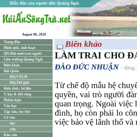
Diễn đàn của người dân Quảng Ngãi
August 06, 2026
Biên khảo
Trang đầu
Hình ảnh, sinh hoạt
LÀM TRAI CHO ĐÁ
QN:Đất nước/con người
Liên trường Quảng Ngãi
ĐÀO ĐỨC NHUẬN
Biên khảo
- đăng
Hải Quân
HQ.VNCH
HQ.Thế giới
Từ chế độ mẫu hệ chuyể
Kiến thức, tài liệu
quyền, vai trò người đà
Y học & đời sống
Phiếm luận
quan trọng. Ngoài việc l
Văn học
đình, họ còn phải lo côn
Tạp văn, tùy bút
Cổ văn
việc bảo vệ lãnh thổ và
thơ
văn
Kim văn