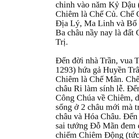
chinh vào năm Kỷ Dậu (
Chiêm là Chế Củ. Chế C
Địa Lý, Ma Linh và Bố
Ba châu nầy nay là đất
Trị.
Đến đời nhà Trần, vua 
1293) hứa gả Huyền Tr
Chiêm là Chế Mân. Ch
châu Ri làm sính lễ. Đ
Công Chúa về Chiêm, dâ
sống ở 2 châu mới mà tr
châu và Hóa Châu. Đến
sai tướng Đỗ Mãn đem
chiếm Chiêm Động (tứ