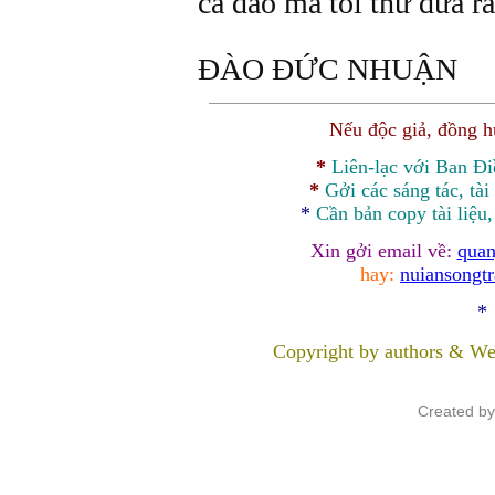
ca dao mà tôi thử đưa ra
ĐÀO ĐỨC NHUẬN
Nếu độc giả, đồng 
*
Liên-lạc với Ban Đ
*
Gởi các sáng tác, tài
*
Cần bản
copy
tài liệu
Xin gởi email về:
quan
hay:
nuiansongt
*
Copyright by authors & We
Created b