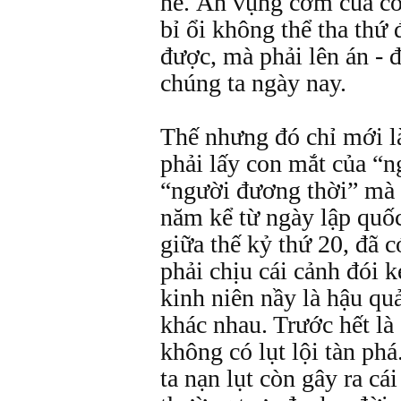
nề. Ăn vụng cơm của con
bỉ ổi không thể tha thứ
được, mà phải lên án - đ
chúng ta ngày nay.
Thế nhưng đó chỉ mới là
phải lấy con mắt của “n
“người đương thời” mà 
năm kể từ ngày lập quố
giữa thế kỷ thứ 20, đã 
phải chịu cái cảnh đói 
kinh niên nầy là hậu qu
khác nhau. Trước hết là 
không có lụt lội tàn ph
ta nạn lụt còn gây ra cá