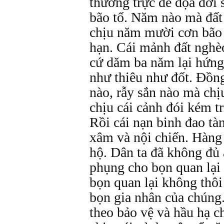
thường trực đe dọa đời 
bão tố. Năm nào mà đất
chịu năm mười cơn bão 
hạn. Cái mảnh đất nghè
cứ dăm ba năm lại hứng
như thiêu như đốt. Đồn
nào, rẫy sắn nào mà chị
chịu cái cảnh đói kém tr
Rồi cái nạn binh đao t
xâm và nội chiến. Hàng
hộ. Dân ta đã không đủ 
phụng cho bọn quan lại
bọn quan lại không thôi
bọn gia nhân của chúng.
theo bảo vệ và hầu hạ c