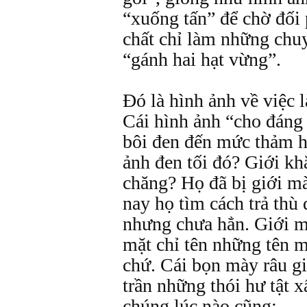
“xuống tấn” để chờ đối
chất chỉ làm những chu
“gánh hai hạt vừng”.
Đó là hình ảnh về việc l
Cái hình ảnh “cho đáng 
bôi đen đến mức thảm hạ
ảnh đen tối đó? Giới kh
chăng? Họ đã bị giới mà
nay họ tìm cách trả thù
nhưng chưa hẳn. Giới m
mặt chỉ tên những tên m
chứ. Cái bọn mày râu gi
trần những thói hư tật x
chúng lúc nào cũng: