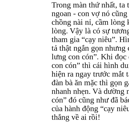
Trong màn thứ nhất, ta 
ngoan - con vợ nó cũng 
chồng nài nỉ, cầm lòng
lòng. Vậy là có sự tươn
tham gia “cạy niêu”. H
tả thật ngắn gọn nhưng c
lưng con cón”. Khi đọc
con cón” thì cái hình d
hiện ra ngay trước mắt 
đàn bà ăn mặc thì gọn 
nhanh nhẹn. Và dường n
cón” đó cũng như đã báo
của hành động “cạy niê
thắng về ai rồi!