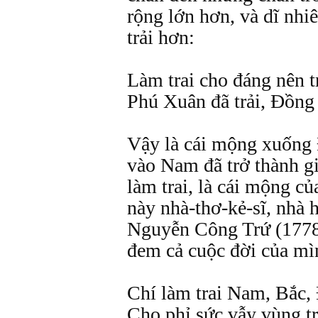
rộng lớn hơn, và dĩ nhiê
trải hơn:
Làm trai cho đáng nên t
Phú Xuân đã trải, Đồng
Vậy là cái mộng xuống 
vào Nam đã trở thành g
làm trai, là cái mộng c
này nhà-thơ-kẻ-sĩ, nhà 
Nguyễn Công Trứ (1778
đem cả cuộc đời của mìn
Chí làm trai Nam, Bắc,
Cho phỉ sức vẫy vùng t