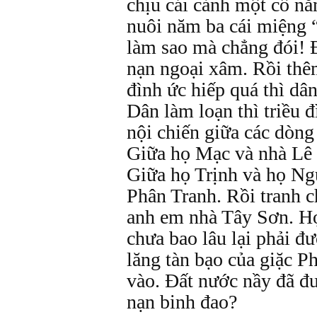
chịu cái cảnh một cổ nă
nuôi năm ba cái miệng 
làm sao mà chẳng đói! 
nạn ngoại xâm. Rồi thêm
đình ức hiếp quá thì dâ
Dân làm loạn thì triều 
nội chiến giữa các dòng 
Giữa họ Mạc và nhà Lê 
Giữa họ Trịnh và họ N
Phân Tranh. Rồi tranh 
anh em nhà Tây Sơn. Họ
chưa bao lâu lại phải 
lăng tàn bạo của giặc 
vào. Đất nước nầy đã 
nạn binh đao?