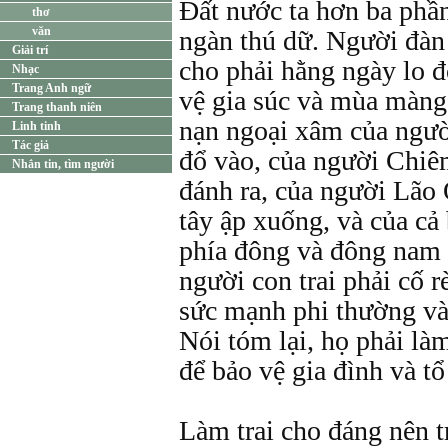
Đất nước ta hơn ba phần
thơ
văn
ngàn thú dữ. Người đàn
Giải trí
cho phải hằng ngày lo đ
Nhạc
Trang Anh ngữ
vệ gia súc và mùa màng.
Trang thanh niên
nạn ngoại xâm của ngườ
Linh tinh
Tác giả
đổ vào, của người Chiê
Nhắn tin, tìm người
đánh ra, của người Lão
tây ập xuống, và của cả
phía đông và đông nam 
người con trai phải cố 
sức mạnh phi thường và
Nói tóm lại, họ phải là
để bảo vệ gia đình và tổ
Làm trai cho đáng nên tr