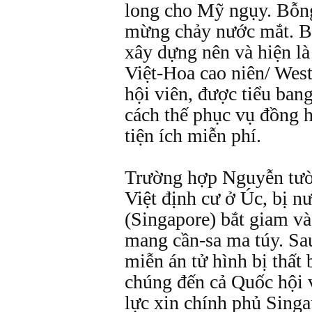
long cho Mỹ ngụy. Bỗng
mừng chảy nước mắt. Bạ
xây dựng nên và hiện là
Việt-Hoa cao niên/ Wes
hội viên, được tiểu ban
cách thế phục vụ đồng
tiện ích miễn phí.
Trường hợp Nguyễn tườ
Việt định cư ở Úc, bị n
(Singapore) bắt giam và 
mang cần-sa ma túy. Sau
miễn án tử hình bị thất 
chúng đến cả Quốc hội 
lực xin chính phủ Singa