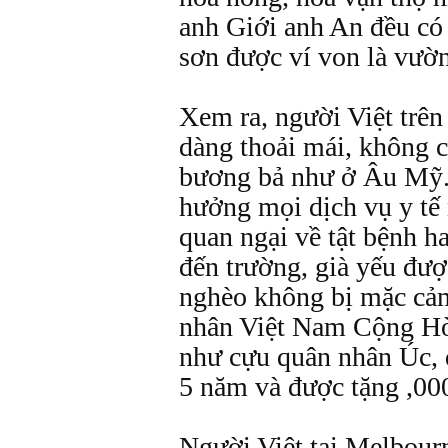
anh Giới anh An đều có
sơn được ví von là vườ
Xem ra, người Việt trên
dàng thoải mái, không c
bương bả như ở Âu Mỹ.
hưởng mọi dịch vụ y tế 
quan ngại về tật bệnh h
đến trường, già yếu đư
nghèo không bị mặc cảm
nhân Việt Nam Cộng Hò
như cựu quân nhân Úc, 
5 năm và được tặng ,00
Người Việt tại Melbourn