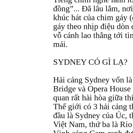
đồng”... Đã lâu lắm, nơi
khúc hát của chim gáy (
gáy theo nhịp điệu dòn d
vỗ cánh lao thẳng tới t
mái.
SYDNEY CÓ GÌ LẠ?
Hải cảng Sydney vốn là
Bridge và Opera House 
quan rất hài hòa giữa th
Thế giới có 3 hải cảng t
đầu là Sydney của Úc, t
Việt Nam, thứ ba là Rio 