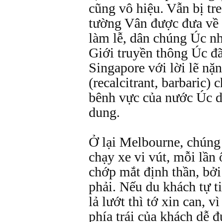
cũng vô hiệu. Vẫn bị tr
tường Vân được đưa về
làm lễ, dân chúng Úc nh
Giới truyền thông Úc đã
Singapore với lời lẽ nặ
(recalcitrant, barbaric)
bênh vực của nước Úc d
dung.
Ở lại Melbourne, chúng
chạy xe vi vút, mỗi lần ô
chớp mắt định thần, bởi
phải. Nếu du khách tự t
lả lướt thì tớ xin can, v
phía trái của khách dễ đ