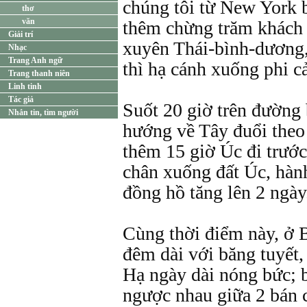
chúng tôi từ New York 
thơ
văn
thêm chừng trăm khách n
Giải trí
xuyên Thái-bình-dương,
Nhạc
Trang Anh ngữ
thì hạ cánh xuống phi c
Trang thanh niên
Linh tinh
Tác giả
Suốt 20 giờ trên đường
Nhắn tin, tìm người
hướng về Tây đuổi theo m
thêm 15 giờ Úc đi trước
chân xuống đất Úc, hàn
đồng hồ tăng lên 2 ngày
Cùng thời điểm này, ở
đêm dài với băng tuyế
Hạ ngày dài nóng bức; 
ngược nhau giữa 2 bán 