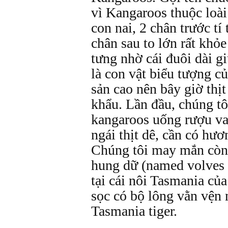
vì Kangaroos thuộc loài
con nai, 2 chân trước tí
chân sau to lớn rất khỏ
tưng nhờ cái đuôi dài g
là con vật biểu tượng c
sản cao nên bây giờ thị
khẩu. Lần đầu, chúng tô
kangaroos uống rượu van
ngái thịt dê, cần có hươ
Chúng tôi may mắn còn 
hung dữ (named volves 
tại cái nôi Tasmania củ
sọc có bộ lông vằn vện 
Tasmania tiger.