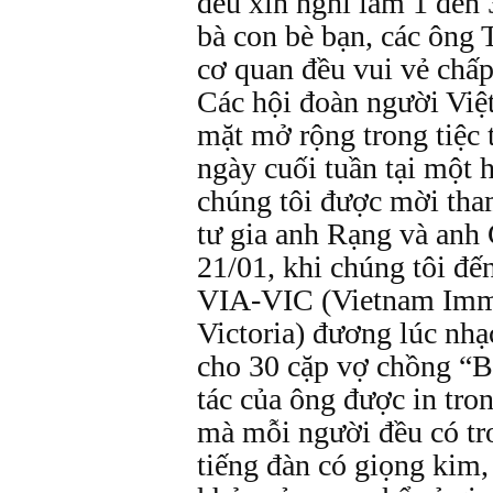
đều xin nghỉ làm 1 đến 
bà con bè bạn, các ông 
cơ quan đều vui vẻ chấp
Các hội đoàn người Việt
mặt mở rộng trong tiệc 
ngày cuối tuần tại một 
chúng tôi được mời tham
tư gia anh Rạng và anh 
21/01, khi chúng tôi đ
VIA-VIC (Vietnam Immi
Victoria) đương lúc nhạ
cho 30 cặp vợ chồng “B
tác của ông được in tro
mà mỗi người đều có tr
tiếng đàn có giọng kim,