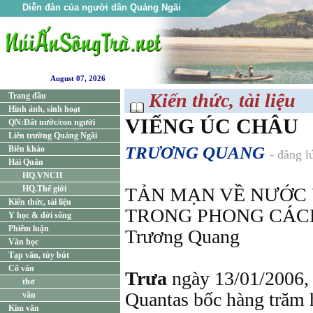
Diễn đàn của người dân Quảng Ngãi
August 07, 2026
Kiến thức, tài liệu
Trang đầu
Hình ảnh, sinh hoạt
VIẾNG ÚC CHÂU
QN:Đất nước/con người
Liên trường Quảng Ngãi
TRƯƠNG QUANG
Biên khảo
- đăng l
Hải Quân
HQ.VNCH
HQ.Thế giới
TẢN MẠN VỀ NƯỚC 
Kiến thức, tài liệu
TRONG PHONG CÁCH
Y học & đời sống
Phiếm luận
Trương Quang
Văn học
Tạp văn, tùy bút
Cổ văn
Trưa
ngày 13/01/2006, 
thơ
Quantas bốc hàng trăm 
văn
Kim văn