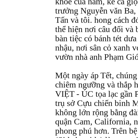
khỏe của nam, kể cả gi
trưởng Nguyễn văn Ba, 
Tấn và tôi. hong cách đ
thể hiện nơi câu đối và
bàn tiệc có bánh tét d
nhậu, nơi sân cỏ xanh v
vườn nhà anh Phạm Giớ
Một ngày áp Tết, chúng 
chiêm ngưỡng và thắp hư
VIỆT - ÚC tọa lạc gần 
trụ sở Cựu chiến binh 
không lớn rộng bằng đà
quận Cam, California, n
phong phú hơn. Trên bệ 