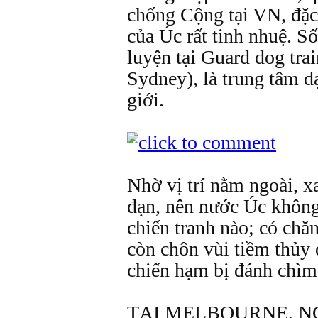
chống Cộng tại VN, đặc
của Úc rất tinh nhuệ. S
luyện tại Guard dog tra
Sydney), là trung tâm dạ
giới.
Nhờ vị trí nằm ngoài, x
đạn, nên nước Úc khôn
chiến tranh nào; có ch
còn chôn vùi tiềm thủy
chiến hạm bị đánh chìm 
TẠI MELBOURNE, N