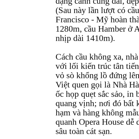
dạng cánh cung dài, đẹp
(Sau này lần lượt có cầ
Francisco - Mỹ hoàn th
1280m, cầu Hamber ở A
nhịp dài 1410m).
Cách cầu không xa, nhà
với lối kiến trúc tân ti
vỏ sò khổng lồ đứng lê
Việt quen gọi là Nhà H
ốc họp quẹt sắc sảo, in
quang vịnh; nơi đó bất 
hạm và hàng không mẫu
quanh Opera House dễ d
sâu toàn cát sạn.