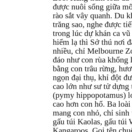
được nuôi sống giữa mô
rào sắt vây quanh. Du k
trăng sao, nghe được ti
trong lúc dự khán ca vũ
hiếm lạ thì Sở thú nơi 
nhiều, chỉ Melbourne Z
đáo như con rùa khổng lồ
bằng con trâu rừng, hươu
ngọn đại thụ, khỉ đột đư
cao lớn như sư tử dựng 
(pymy hippopotamus) l
cao hơn con hổ. Ba loài
mang con nhỏ, chỉ sinh 
gấu túi Kaolas, gấu túi 
Kangaroos. Gọi tên chuột