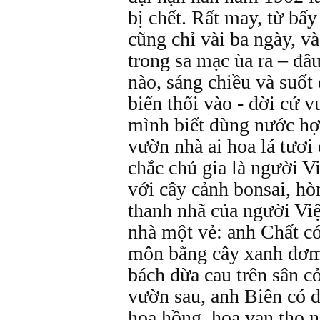
bị chết. Rất may, từ bấy
cũng chỉ vài ba ngày, v
trong sa mạc ùa ra – đâ
nào, sáng chiều và suốt
biển thổi vào - đời cứ v
mình biết dùng nước hợ
vườn nhà ai hoa lá tươi
chắc chủ gia là người V
với cây cảnh bonsai, hò
thanh nhã của người Vi
nhà một vẻ: anh Chất c
môn bằng cây xanh đơm 
bách dừa cau trên sân cỏ
vườn sau, anh Biên có d
hoa hồng, hoa vạn thọ 