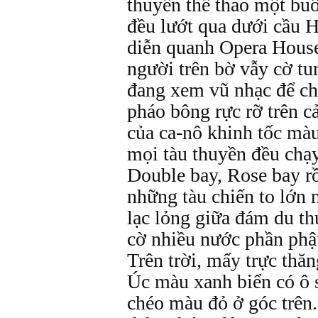
thuyền thể thao một bu
đều lướt qua dưới cầu H
diễn quanh Opera House
người trên bờ vẫy cờ t
đang xem vũ nhạc để ch
pháo bông rực rỡ trên 
của ca-nô khinh tốc mà
mọi tàu thuyền đều chạy
Double bay, Rose bay r
những tàu chiến to lớn
lạc lỏng giữa đám du t
cờ nhiều nước phần phật
Trên trời, mấy trực thăn
Úc màu xanh biển có ô s
chéo màu đỏ ở góc trên.