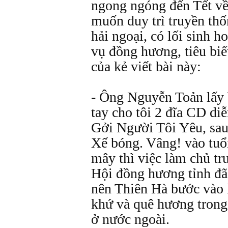
ngong ngóng đến Tết về
muốn duy trì truyền thố
hải ngoại, có lối sinh ho
vụ đồng hương, tiêu biể
của kẻ viết bài này:
- Ông Nguyễn Toản lấy 
tay cho tôi 2 đĩa CD d
Gởi Người Tôi Yêu, sau 
Xế bóng. Vâng! vào tuổi
mây thì việc làm chủ tr
Hội đồng hương tỉnh đã
nên Thiên Hà bước vào 
khứ và quê hương trong
ở nước ngoài.