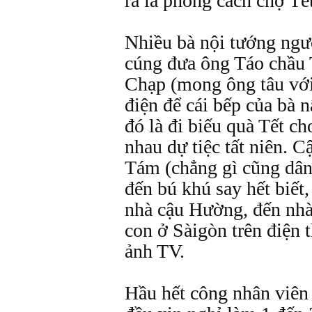
rả là phong cách chợ Tế
Nhiều bà nội tướng ngườ
cúng đưa ông Táo chầu T
Chạp (mong ông tâu với
điện để cái bếp của bà n
đó là đi biếu quà Tết c
nhau dự tiệc tất niên. C
Tám (chẳng gì cũng dân
đến bú khú say hết biết,
nhà cậu Hường, đến nhà 
con ở Sàigòn trên điện 
ảnh TV.
Hầu hết công nhân viên