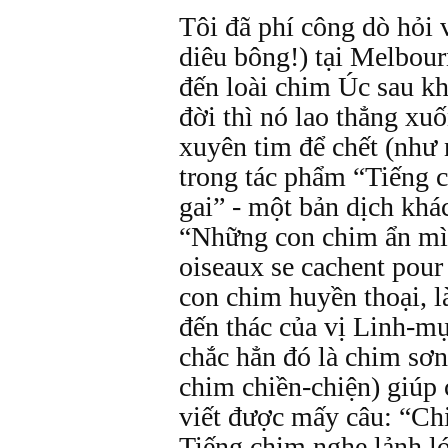
Tôi đã phí công dò hỏi 
diêu bông!) tại Melbour
đến loài chim Úc sau kh
đời thì nó lao thẳng xu
xuyên tim để chết (như 
trong tác phẩm “Tiếng 
gai” - một bản dịch khá
“Những con chim ẩn mì
oiseaux se cachent pour
con chim huyền thoại, l
đến thác của vị Linh-mụ
chắc hẳn đó là chim sơn
chim chiền-chiện) giúp
viết được mấy câu: “Chi
Tiếng chim nghe lảnh l