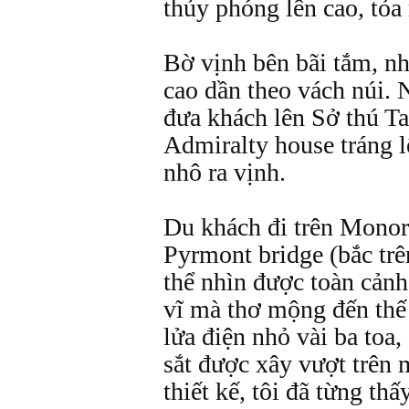
thủy phóng lên cao, tỏa 
Bờ vịnh bên bãi tắm, nh
cao dần theo vách núi. 
đưa khách lên Sở thú T
Admiralty house tráng 
nhô ra vịnh.
Du khách đi trên Monora
Pyrmont bridge (bắc tr
thể nhìn được toàn cản
vĩ mà thơ mộng đến thế
lửa điện nhỏ vài ba to
sắt được xây vượt trên
thiết kế, tôi đã từng thấ