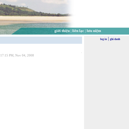
giới thiệu
|
liên lạc
|
lưu niệm
|
log in
ghi danh
5:17:15 PM, Nov 04, 2008