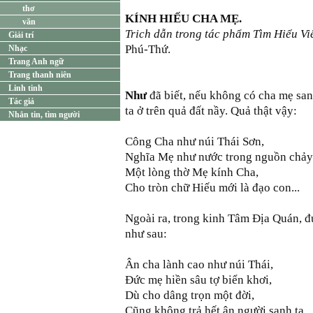
thơ
KÍNH HIẾU CHA MẸ.
văn
Trich dẫn trong tác phẩm Tìm Hiểu Vi
Giải trí
Phú-Thứ.
Nhạc
Trang Anh ngữ
Trang thanh niên
Linh tinh
Như
đã biết, nếu không có cha mẹ sa
Tác giả
ta ở trên quả đất nầy. Quả thật vậy:
Nhắn tin, tìm người
Công Cha như núi Thái Sơn,
Nghĩa Mẹ như nước trong nguồn chảy 
Một lòng thờ Mẹ kính Cha,
Cho tròn chữ Hiếu mới là đạo con...
Ngoài ra, trong kinh Tâm Địa Quán, đ
như sau:
Ân cha lành cao như núi Thái,
Đức mẹ hiền sâu tợ biển khơi,
Dù cho dâng trọn một đời,
Cũng không trả hết ân người sanh ta.