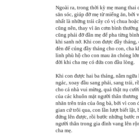
Ngoài ra, trong thời kỳ mẹ mang thai 
săn sóc, giúp đỡ mẹ từ miếng ăn, bởi
nhất là những trái cây có vị chua hoặ
cũng nên, thay vì ăn cơm bình thường
cũng phải đỡ đần mẹ để pha từng bình
khi sanh nở. Khi con được đầy tháng, 
đèn để cúng đầy tháng cho con, cha kh
linh phù hộ cho con mau ăn chóng lớn, 
đời khi cha mẹ có đứa con đầu lòng.
Khi con được hai ba tháng, nằm ngữa
ngác, xoay đầu sang phải, sang trái, 
cho cả nhà vui mừng, quả thật nụ cườ
của các khuôn mặt người thân thương
nhăn trên trán của ông bà, bởi vì con đ
gian cứ trôi qua, con lần lượt biết lật,
đứng lên được, rồi bước những bước rụ
người thân trong gia đình vang lên rộ
cha mẹ.