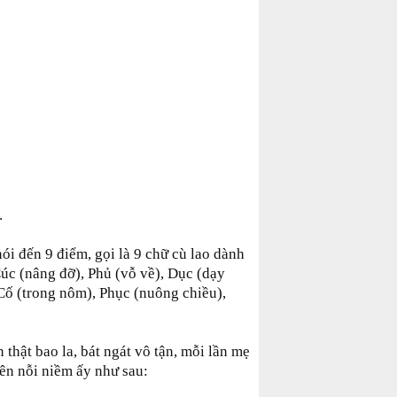
.
i đến 9 điểm, gọi là 9 chữ cù lao dành
Cúc (nâng đỡ), Phủ (vỗ về), Dục (dạy
 Cố (trong nôm), Phục (nuông chiều),
 thật bao la, bát ngát vô tận, mỗi lần mẹ
lên nỗi niềm ấy như sau: