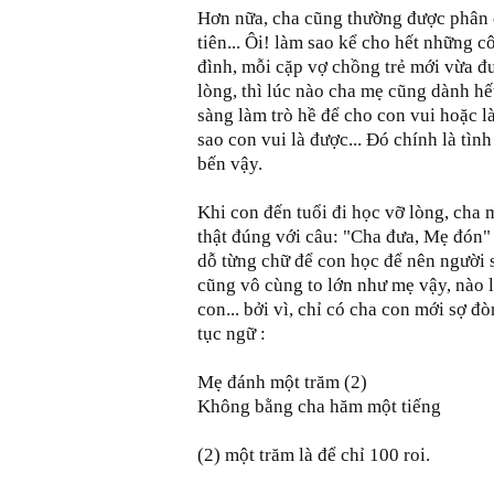
Hơn nữa, cha cũng thường được phân 
tiên... Ôi! làm sao kể cho hết những 
đình, mỗi cặp vợ chồng trẻ mới vừa đ
lòng, thì lúc nào cha mẹ cũng dành hế
sàng làm trò hề để cho con vui hoặc l
sao con vui là được... Đó chính là tì
bến vậy.
Khi con đến tuổi đi học vỡ lòng, cha 
thật đúng với câu: "Cha đưa, Mẹ đón"
dỗ từng chữ để con học để nên người 
cũng vô cùng to lớn như mẹ vậy, nào l
con... bởi vì, chỉ có cha con mới sợ đ
tục ngữ :
Mẹ đánh một trăm (2)
Không bằng cha hăm một tiếng
(2) một trăm là để chỉ 100 roi.