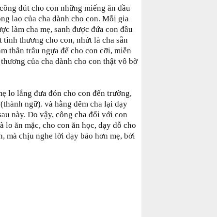
công đút cho con những miếng ăn đầu
công lao của cha dành cho con. Mỗi gia
ược làm cha mẹ, sanh được đứa con đầu
t tình thương cho con, nhứt là cha sẵn
àm thân trâu ngựa để cho con cỡi, miễn
nh thương của cha dành cho con thật vô bờ
mẹ lo lắng đưa đón cho con đến trường,
 (thành ngữ). và hằng đêm cha lại dạy
sau này. Do vậy, công cha đối với con
à lo ăn mặc, cho con ăn học, dạy dỗ cho
òn, mà chịu nghe lời dạy bảo hơn mẹ, bởi