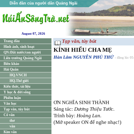
Diễn đàn của người dân Quảng Ngãi
August 07, 2026
Tạp văn, tùy bút
Trang đầu
Hình ảnh, sinh hoạt
KÍNH HIẾU CHA MẸ
QN:Đất nước/con người
Hàn Lâm NGUYỄN PHÚ THỨ
Liên trường Quảng Ngãi
- đăng lúc 0
Biên khảo
Hải Quân
HQ.VNCH
HQ.Thế giới
Kiến thức, tài liệu
Y học & đời sống
Phiếm luận
ƠN NGHĨA SINH THÀNH
Văn học
Sáng tác:
Dương Thiệu Tước.
Tạp văn, tùy bút
Cổ văn
Trình bày:
Hoàng Lan.
thơ
(Mở speaker ON để nghe nhạc!)
văn
Kim văn