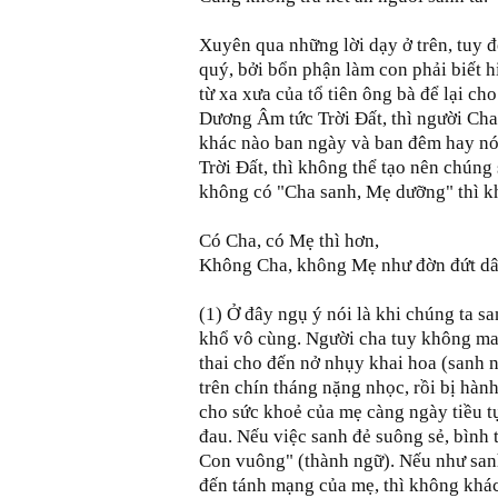
Xuyên qua những lời dạy ở trên, tuy 
quý, bởi bổn phận làm con phải biết 
từ xa xưa của tổ tiên ông bà để lại c
Dương Âm tức Trời Đất, thì người Ch
khác nào ban ngày và ban đêm hay nói
Trời Đất, thì không thể tạo nên chúng
không có "Cha sanh, Mẹ dưỡng" thì kh
Có Cha, có Mẹ thì hơn,
Không Cha, không Mẹ như đờn đứt dây
(1) Ở đây ngụ ý nói là khi chúng ta sa
khổ vô cùng. Người cha tuy không ma
thai cho đến nở nhụy khai hoa (sanh n
trên chín tháng nặng nhọc, rồi bị hàn
cho sức khoẻ của mẹ càng ngày tiều t
đau. Nếu việc sanh đẻ suông sẻ, bình 
Con vuông" (thành ngữ). Nếu như san
đến tánh mạng của mẹ, thì không khác