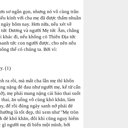
đơn sơ ngắn gọn, nhưng nó vô cùng trân
hiếu kính với cha mẹ đã được thấm nhuần
ho ngày hôm nay. Hơn nữa, nếu xét về
a tức Dương và người Mẹ tức Âm, chẳng
 khác đi, nếu không có Thiên Địa tức
 sanh tức con người được, cho nên nếu
ông thể có chúng ta. Bởi vì:
. (1)
nh ra rồi, mà mất cha lẫn mẹ thì khốn
ng nặng đẻ đau như người mẹ, kể từ cấn
ở), mẹ phải mang nặng cái bào thai suốt
h thai, ăn uống vô cùng khó khăn, làm
ụy, để rồi đúng ngày sanh nở phải đẻ
thường là tốt đẹp, thì xem như "Mẹ tròn
h đẻ khó khăn, đôi khi cũng nguy hiểm
 gì người mẹ đi biển một mình, bởi