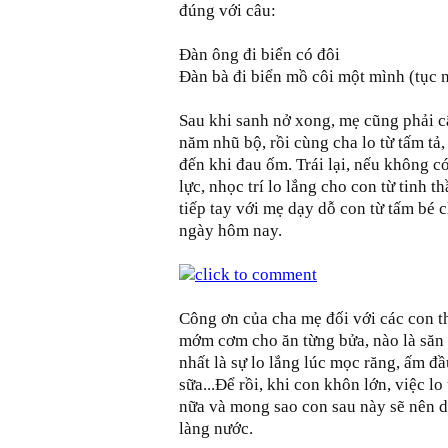
đúng với câu:
Đàn ông đi biển có đôi
Đàn bà đi biển mồ côi một mình (tục 
Sau khi sanh nở xong, mẹ cũng phải cậ
năm nhũ bộ, rồi cùng cha lo từ tấm tả
đến khi đau ốm. Trái lại, nếu không c
lực, nhọc trí lo lắng cho con từ tinh t
tiếp tay với mẹ dạy dỗ con từ tấm bé 
ngày hôm nay.
Công ơn của cha mẹ đối với các con thậ
mớm cơm cho ăn từng bửa, nào là săn 
nhất là sự lo lắng lúc mọc răng, ấm đầ
sữa...Để rồi, khi con khôn lớn, việc l
nữa và mong sao con sau này sẽ nên 
làng nước.