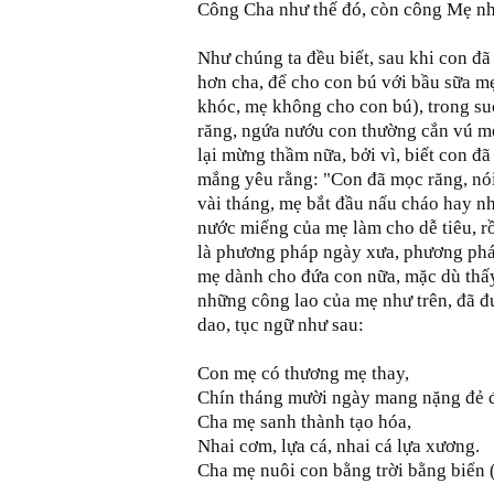
Công Cha như thế đó, còn công Mẹ nh
Như chúng ta đều biết, sau khi con đã
hơn cha, để cho con bú với bầu sữa m
khóc, mẹ không cho con bú), trong su
răng, ngứa nướu con thường cắn vú m
lại mừng thầm nữa, bởi vì, biết con đ
mắng yêu rằng: "Con đã mọc răng, nói
vài tháng, mẹ bắt đầu nấu cháo hay nh
nước miếng của mẹ làm cho dễ tiêu, 
là phương pháp ngày xưa, phương pháp
mẹ dành cho đứa con nữa, mặc dù thấ
những công lao của mẹ như trên, đã đ
dao, tục ngữ như sau:
Con mẹ có thương mẹ thay,
Chín tháng mười ngày mang nặng đẻ 
Cha mẹ sanh thành tạo hóa,
Nhai cơm, lựa cá, nhai cá lựa xương.
Cha mẹ nuôi con bằng trời bằng biển 