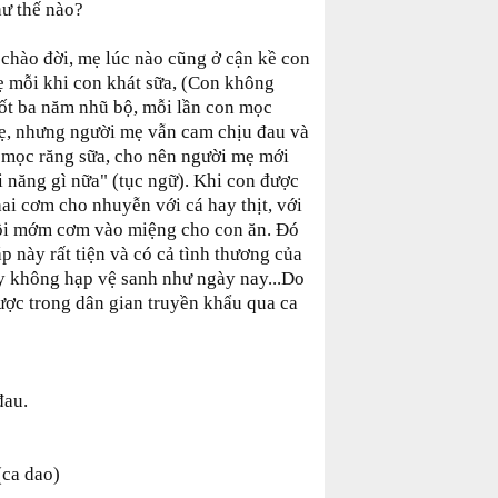
ư thế nào?
 chào đời, mẹ lúc nào cũng ở cận kề con
ẹ mỗi khi con khát sữa, (Con không
ốt ba năm nhũ bộ, mỗi lần con mọc
ẹ, nhưng người mẹ vẫn cam chịu đau và
ã mọc răng sữa, cho nên người mẹ mới
 năng gì nữa" (tục ngữ). Khi con được
ai cơm cho nhuyễn với cá hay thịt, với
rồi mớm cơm vào miệng cho con ăn. Đó
 này rất tiện và có cả tình thương của
y không hạp vệ sanh như ngày nay...Do
ược trong dân gian truyền khẩu qua ca
đau.
(ca dao)