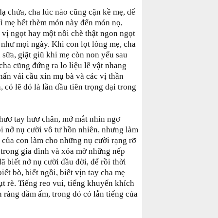
dạ chửa, cha lúc nào cũng cận kề mẹ, để
 vì mẹ hết thèm món này đến món nọ,
c vị ngọt hay một nồi chè thật ngon ngọt
 như mọi ngày. Khi con lọt lòng mẹ, cha
 sữa, giặt giũ khi mẹ còn non yếu sau
cha cũng đứng ra lo liệu lễ vật nhang
ấn vái cầu xin mụ bà và các vị thần
có lẽ đó là lần đầu tiên trọng đại trong
 hươ tay hươ chân, mở mắt nhìn ngơ
rồi nở nụ cười vô tư hồn nhiên, nhưng làm
i của con làm cho những nụ cười rạng rỡ
 trong gia đình và xóa mờ những nếp
ã biết nở nụ cười đầu đời, để rồi thời
 biết bò, biết ngồi, biết vịn tay cha mẹ
t rè. Tiếng reo vui, tiếng khuyến khích
n ràng đầm ấm, trong đó có lẫn tiếng của