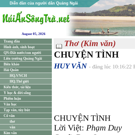
Diễn đàn của người dân Quảng Ngãi
August 05, 2026
Thơ (Kim văn)
Trang đầu
Hình ảnh, sinh hoạt
CHUYỆN TÌNH
QN:Đất nước/con người
Liên trường Quảng Ngãi
HUY VĂN
Biên khảo
- đăng lúc 10:16:22
Hải Quân
HQ.VNCH
HQ.Thế giới
Kiến thức, tài liệu
Y học & đời sống
Phiếm luận
Văn học
Tạp văn, tùy bút
CHUYỆN TÌNH
Cổ văn
thơ
Lời Việt:
Phạm Duy
văn
Kim văn