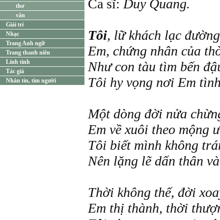
Ca sĩ:
Duy Quang.
thơ
văn
Giải trí
Tôi
, lữ khách lạc đường
Nhạc
Trang Anh ngữ
Em, chứng nhân của thờ
Trang thanh niên
Linh tinh
Như con tàu tìm bến đậ
Tác giả
Tôi hy vọng nơi Em tình
Nhắn tin, tìm người
Một dòng đời nửa chừng
Em về xuôi theo mộng ư
Tôi biết mình không tr
Nên lặng lẽ dấn thân v
Thời không thế, đời xoa
Em thị thành, thời thư