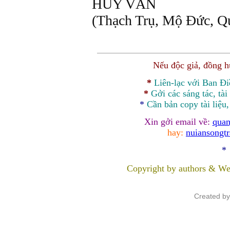
HUY VĂN
(Thạch Trụ, Mộ Đức, Q
Nếu độc giả, đồng 
*
Liên-lạc với Ban Đ
*
Gởi các sáng tác, tài
*
Cần bản
copy
tài liệu
Xin gởi email về:
quan
hay:
nuiansongt
*
Copyright by authors & We
Created b