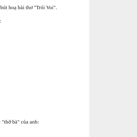
 bút hoạ bài thơ "Trói Voi".
:
 "thờ bà" của anh: