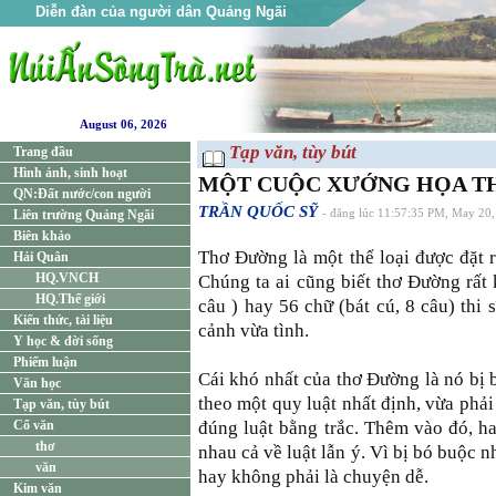
Diễn đàn của người dân Quảng Ngãi
August 06, 2026
Tạp văn, tùy bút
Trang đầu
Hình ảnh, sinh hoạt
MỘT CUỘC XƯỚNG HỌA T
QN:Đất nước/con người
TRẦN QUỐC SỸ
Liên trường Quảng Ngãi
- đăng lúc 11:57:35 PM, May 20
Biên khảo
Thơ Ðường là một thể loại được đặt 
Hải Quân
HQ.VNCH
Chúng ta ai cũng biết thơ Ðường rất 
HQ.Thế giới
câu ) hay 56 chữ (bát cú, 8 câu) thi 
Kiến thức, tài liệu
cảnh vừa tình.
Y học & đời sống
Phiếm luận
Cái khó nhất của thơ Ðường là nó bị 
Văn học
theo một quy luật nhất định, vừa phả
Tạp văn, tùy bút
Cổ văn
đúng luật bằng trắc. Thêm vào đó, h
thơ
nhau cả về luật lẫn ý. Vì bị bó buộc
văn
hay không phải là chuyện dễ.
Kim văn