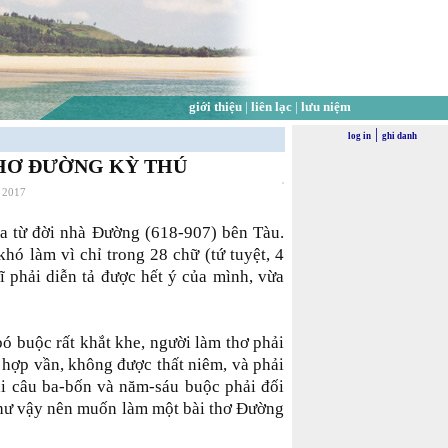
giới thiệu
|
liên lạc
|
lưu niệm
|
log in
ghi danh
HƠ ĐƯỜNG KỲ THÚ
, 2017
ra từ đời nhà Ðường (618-907) bên Tàu.
khó làm vì chỉ trong 28 chữ (tứ tuyệt, 4
sĩ phải diễn tả được hết ý của mình, vừa
bó buộc rất khắt khe, người làm thơ phải
i hợp vần, không được thất niêm, và phải
ai câu ba-bốn và năm-sáu buộc phải đối
 như vậy nên muốn làm một bài thơ Ðường