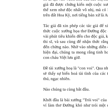
giả đã được chứng kiến một cuộc xư
thể xem như độc nhất vô nhị, mà có lẽ
trên đất Hoa Kỳ, nơi tiếng bản xứ là 
Tác giả đã xin phép các tác giả để 
thức cuộc xướng họa thơ Ðường độc đ
vài phút tiêu khiển đến cho độc giả, 
thi sĩ, và sau cùng để nhận thức rằ
đến chừng nào. Nhờ vào những diễn 
hiện đại, chúng ta mong rằng tinh h
con cháu Việt lưu giữ.
Ðề tài xướng hoạ là "con voi". Qua n
sẽ thấy sự biến hoá tài tình của các 
thú, ngạc nhiên.
Nào chúng ta cùng bắt đầu.
Khởi đầu là bài xướng "Trói voi" củ
ví làm thơ Ðường khó như trói một c