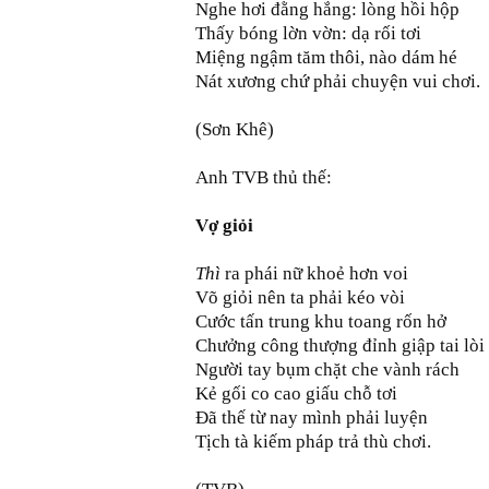
Nghe hơi đằng hắng: lòng hồi hộp
Thấy bóng lờn vờn: dạ rối tơi
Miệng ngậm tăm thôi, nào dám hé
Nát xương chứ phải chuyện vui chơi.
(Sơn Khê)
Anh TVB thủ thế:
Vợ giỏi
Thì
ra phái nữ khoẻ hơn voi
Võ giỏi nên ta phải kéo vòi
Cước tấn trung khu toang rốn hở
Chưởng công thượng đỉnh giập tai lòi
Người tay bụm chặt che vành rách
Kẻ gối co cao giấu chỗ tơi
Ðã thế từ nay mình phải luyện
Tịch tà kiếm pháp trả thù chơi.