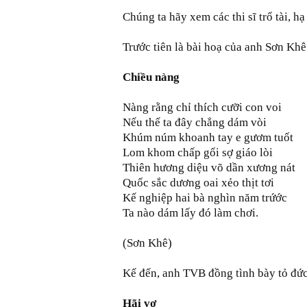
Chúng ta hãy xem các thi sĩ trổ tài, hạ
Trước tiên là bài hoạ của anh Sơn Khê
Chiều nàng
Nàng rằng chỉ thích cưỡi con voi
Nếu thế ta đây chẳng dám vòi
Khúm núm khoanh tay e gươm tuốt
Lom khom chấp gối sợ giáo lòi
Thiên hương diệu võ dần xương nát
Quốc sắc dương oai xẻo thịt tơi
Kế nghiệp hai bà nghìn năm trứớc
Ta nào dám lấy đó làm chơi.
(Sơn Khê)
Kế đến, anh TVB đồng tình bày tỏ đức
Hãi vợ