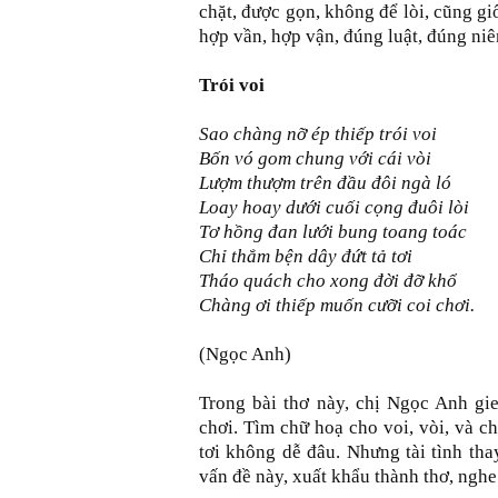
chặt, được gọn, không để lòi, cũng g
hợp vần, hợp vận, đúng luật, đúng ni
Trói voi
Sao chàng nỡ ép thiếp trói voi
Bốn vó gom chung với cái vòi
Lượm thượm trên đầu đôi ngà ló
Loay hoay dưới cuối cọng đuôi lòi
Tơ hồng đan lưới bung toang toác
Chỉ thắm bện dây đứt tả tơi
Tháo quách cho xong đời đỡ khổ
Chàng ơi thiếp muốn cưỡi coi chơi.
(Ngọc Anh)
Trong bài thơ này, chị Ngọc Anh gie
chơi. Tìm chữ hoạ cho voi, vòi, và c
tơi không dễ đâu. Nhưng tài tình tha
vấn đề này, xuất khẩu thành thơ, nghe