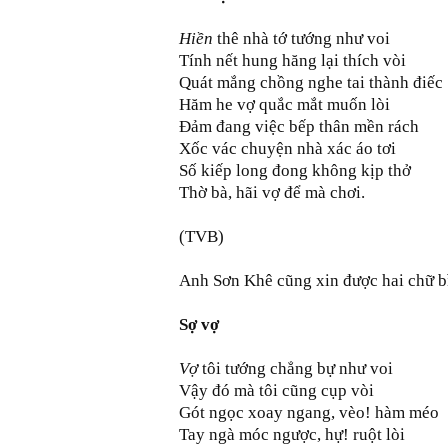
Hiền
thê nhà tớ tướng như voi
Tính nết hung hăng lại thích vòi
Quát mắng chồng nghe tai thành điếc
Hăm he vợ quắc mắt muốn lòi
Ðảm đang việc bếp thân mền rách
Xốc vác chuyện nhà xác áo tơi
Số kiếp long đong không kịp thở
Thờ bà, hãi vợ để mà chơi.
(TVB)
Anh Sơn Khê cũng xin được hai chữ b
Sợ vợ
Vợ
tôi tướng chẳng bự như voi
Vậy đó mà tôi cũng cụp vòi
Gót ngọc xoay ngang, vèo! hàm méo
Tay ngà móc ngược, hự! ruột lòi