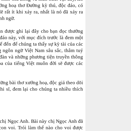
ớng hoạ thơ Ðường kỳ thú, độc đáo, có
 rất ít khi xảy ra, nhất là nó đã xảy ra
Anh ngữ.
xin được ghi lại đây cho bạn đọc thưởng
áo này, với mục đích trước là đem một
kế đến để chúng ta thấy sự kỳ tài của các
ng ngôn ngữ Việt Nam sâu sắc, thâm tuý
đàn và những phương tiện truyền thông
oa của tiếng Việt muôn đời sẽ được các
hững bài thơ xướng hoạ, độc giả theo dõi
thi sĩ, đem lại cho chúng ta nhiều thích
a chị Ngọc Anh. Bài này chị Ngọc Anh đã
on voi. Trói làm thế nào cho voi được