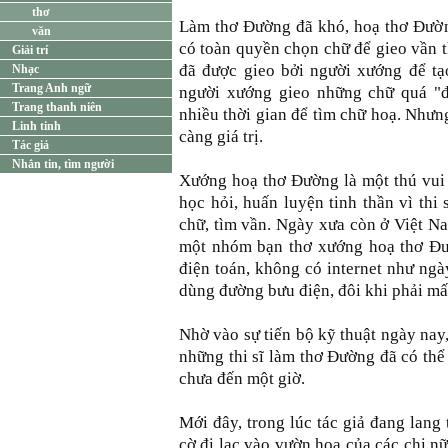
thơ
Làm thơ Ðường đã khó, hoạ thơ Ðườn
văn
có toàn quyền chọn chữ để gieo vần 
Giải trí
đã được gieo bởi người xướng để tạ
Nhạc
Trang Anh ngữ
người xướng gieo những chữ quá "đ
Trang thanh niên
nhiều thời gian để tìm chữ hoạ. Nhưn
Linh tinh
càng giá trị.
Tác giả
Nhắn tin, tìm người
Xướng hoạ thơ Ðường là một thú vui t
học hỏi, huấn luyện tinh thần vì thi
chữ, tìm vần. Ngày xưa còn ở Việt Na
một nhóm bạn thơ xướng hoạ thơ Ðư
điện toán, không có internet như ng
dùng đường bưu điện, đôi khi phải mất
Nhờ vào sự tiến bộ kỹ thuật ngày nay,
những thi sĩ làm thơ Ðường đã có thể
chưa đến một giờ.
Mới đây, trong lúc tác giả đang lang
cờ đi lạc vào vườn hoa của các chị nữ