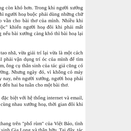
g còn khó hơn. Trong khi người xướng
thì người hoạ buộc phải dùng những chữ
o vần cho bài thơ của mình. Nhiều khi
ộc" khiến người hoạ đôi khi phải mất
g nếu bài xướng càng khó thì bài hoạ lại
ao nhã, vừa giải trí lại vừa là một cách
 sĩ phải vận dụng trí óc của mình để tìm
m, ông cụ thân sinh của tác giả cũng có
ờng. Nhưng ngày đó, vì không có máy
ày nay, nên người xướng, người hoạ phải
 đến hai ba tuần cho một bài thơ.
 đặc biệt với hệ thống internet và email,
 cùng nhau xướng hoạ, thời gian đôi khi
 thang trên "phố rùm" của Việt Báo, tình
 sinh Gia Long và thân hữu. Tại đây, tác