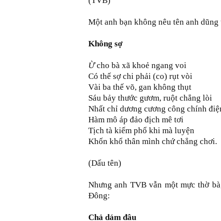
(TVB)
Một anh bạn không nêu tên anh dũng 
Không sợ
Ừ
cho bà xã khoẻ ngang voi
Có thế sợ chi phải (co) rụt vòi
Vài ba thế võ, gan không thụt
Sáu bảy thước gươm, ruột chẳng lòi
Nhất chỉ dương cương công chính điệ
Hàm mô áp đảo địch mê tơi
Tịch tà kiếm phổ khi mà luyện
Khốn khổ thân mình chứ chẳng chơi.
(Dấu tên)
Nhưng anh TVB vẫn một mực thờ bà, 
Ðông:
Chả dám đâu