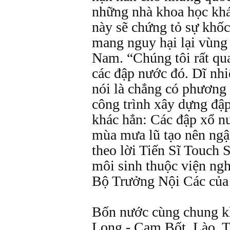
những nhà khoa học khác
này sẽ chứng tỏ sự khố
mang nguy hại lại vùng
Nam. “Chúng tôi rất qua
các đập nước đó. Dĩ nh
nói là chẳng có phương 
công trình xây dựng đập
khác hẳn: Các đập xổ n
mùa mưa lũ tạo nên ngậ
theo lời Tiến Sĩ Touch 
môi sinh thuộc viện ng
Bộ Trưởng Nội Các của
Bốn nước cùng chung k
Long - Cam Bốt, Lào, T