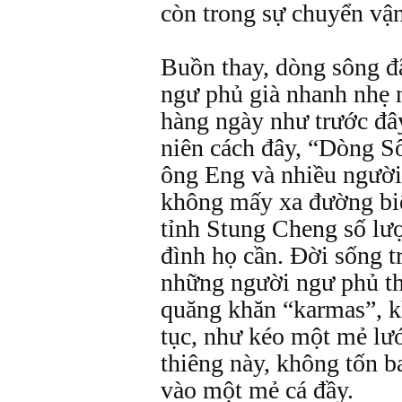
còn trong sự chuyển vận
Buồn thay, dòng sông đ
ngư phủ già nhanh nhẹ 
hàng ngày như trước đâ
niên cách đây, “Dòng S
ông Eng và nhiều người
không mấy xa đường biê
tỉnh Stung Cheng số lượ
đình họ cần. Ðời sống t
những người ngư phủ th
quăng khăn “karmas”, k
tục, như kéo một mẻ lư
thiêng này, không tốn b
vào một mẻ cá đầy.