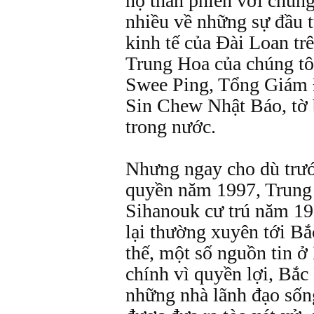
họ than phiền với chúng
nhiều về những sự đầu t
kinh tế của Ðài Loan trê
Trung Hoa của chúng tôi
Swee Ping, Tổng Giám 
Sin Chew Nhật Báo, tờ 
trong nước.
Nhưng ngay cho dù trướ
quyền năm 1997, Trung
Sihanouk cư trú năm 19
lại thường xuyên tới Bắ
thế, một số nguồn tin 
chính vì quyền lợi, Bắ
những nhà lãnh đạo số