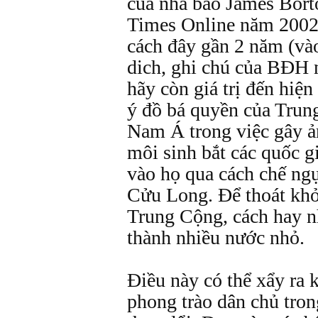
của nhà báo James Borto
Times Online năm 2002.
cách đây gần 2 năm (vào
dich, ghi chú của BĐH 
hãy còn giá trị đến hiện
ý đồ bá quyền của Trun
Nam Á trong việc gây ả
môi sinh bắt các quốc g
vào họ qua cách chế ng
Cửu Long. Ðể thoát khỏ
Trung Cộng, cách hay n
thành nhiều nước nhỏ.
Ðiều này có thể xẩy ra
phong trào dân chủ tro