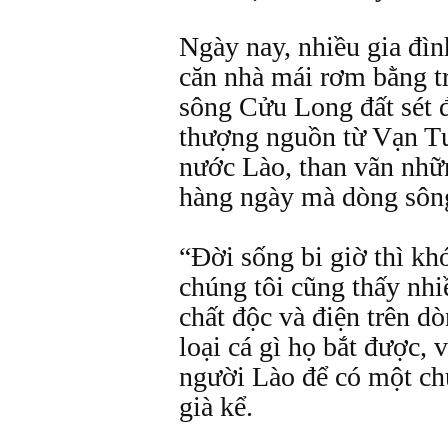
Ngày nay, nhiều gia đì
căn nhà mái rơm bằng t
sông Cửu Long đất sét 
thượng nguồn từ Vạn Tư
nước Lào, than vãn nhữ
hàng ngày mà dòng sông
“Ðời sống bi giờ thì kh
chúng tôi cũng thấy nh
chất độc và điện trên dò
loại cá gì họ bắt được, 
người Lào để có một ch
già kể.