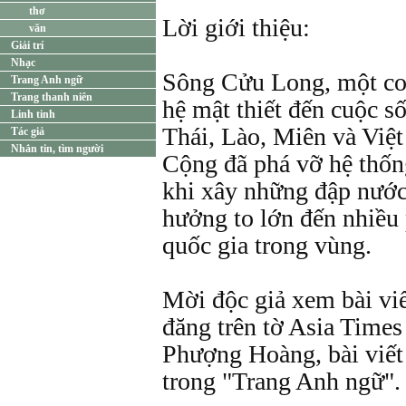
thơ
Lời giới thiệu:
văn
Giải trí
Nhạc
Sông Cửu Long, một con
Trang Anh ngữ
Trang thanh niên
hệ mật thiết đến cuộc s
Linh tinh
Thái, Lào, Miên và Việ
Tác giả
Nhắn tin, tìm người
Cộng đã phá vỡ hệ thống
khi xây những đập nước
hưởng to lớn đến nhiều
quốc gia trong vùng.
Mời độc giả xem bài vi
đăng trên tờ Asia Time
Phượng Hoàng, bài viết
trong "Trang Anh ngữ".