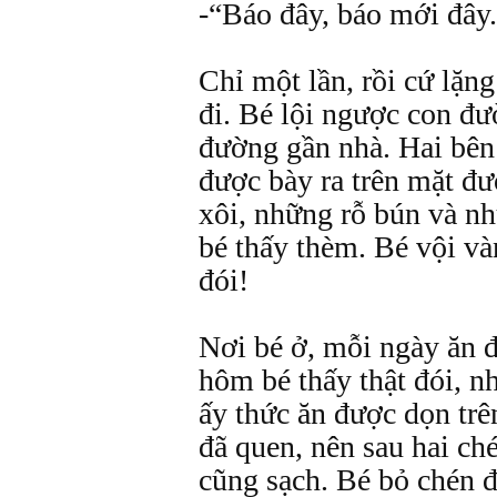
-“Báo đây, báo mới đây
Chỉ một lần, rồi cứ lặn
đi. Bé lội ngược con đư
đường gần nhà. Hai bên
được bày ra trên mặt đ
xôi, những rỗ bún và nh
bé thấy thèm. Bé vội và
đói!
Nơi bé ở, mỗi ngày ăn 
hôm bé thấy thật đói, n
ấy thức ăn được dọn trê
đã quen, nên sau hai ch
cũng sạch. Bé bỏ chén 