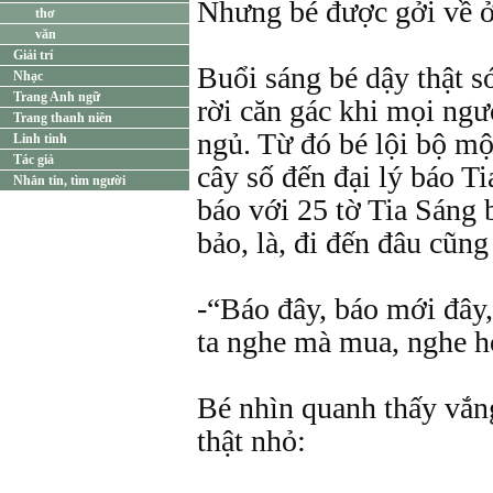
Nhưng bé được gởi về ở
thơ
văn
Giải trí
Buổi sáng bé dậy thật s
Nhạc
Trang Anh ngữ
rời căn gác khi mọi ngư
Trang thanh niên
ngủ. Từ đó bé lội bộ m
Linh tinh
Tác giả
cây số đến đại lý báo T
Nhắn tin, tìm người
báo với 25 tờ Tia Sáng 
bảo, là, đi đến đâu cũng
-“Báo đây, báo mới đây
ta nghe mà mua, nghe h
Bé nhìn quanh thấy vắn
thật nhỏ: