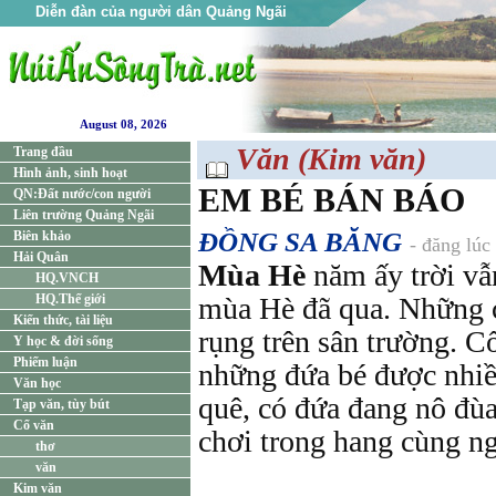
Diễn đàn của người dân Quảng Ngãi
August 08, 2026
Văn (Kim văn)
Trang đầu
Hình ảnh, sinh hoạt
EM BÉ BÁN BÁO
QN:Đất nước/con người
Liên trường Quảng Ngãi
ĐỒNG SA BĂNG
Biên khảo
- đăng lúc
Hải Quân
Mùa Hè
năm ấy trời vẫ
HQ.VNCH
HQ.Thế giới
mùa Hè đã qua. Những 
Kiến thức, tài liệu
rụng trên sân trường. C
Y học & đời sống
Phiếm luận
những đứa bé được nhi
Văn học
quê, có đứa đang nô đùa
Tạp văn, tùy bút
Cổ văn
chơi trong hang cùng n
thơ
văn
Kim văn