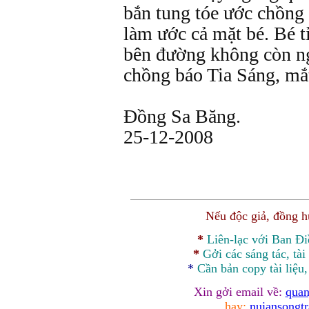
bắn tung tóe ước chồng
làm ước cả mặt bé. Bé t
bên đường không còn n
chồng báo Tia Sáng, mắ
Đồng Sa Băng.
25-12-2008
Nếu độc giả, đồng 
*
Liên-lạc với Ban Đ
*
Gởi các sáng tác, tài
*
Cần bản
copy
tài liệu
Xin gởi email về:
quan
hay:
nuiansongt