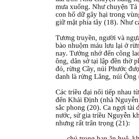
mưa xuống. Như chuyện Tả 
con hổ dữ gây hại trong vùn
giữ mặt phía tây (18). Như c
Tương truyền, người và ngựa
bào nhuộm máu lưu lại ở rừn
nay. Tưởng nhớ đến công la
ông, dân sở tại lập đền thờ 
đó, rừng Cầy, núi Phước đượ
danh là rừng Lăng, núi Ông 
Các triều đại nối tiếp nhau 
đến Khải Định (nhà Nguyễn)
sắc phong (20). Ca ngợi tài 
nước, sử gia triều Nguyễn kh
nhưng rất trân trọng (21):
-… chú trọng ban ân huệ, kh