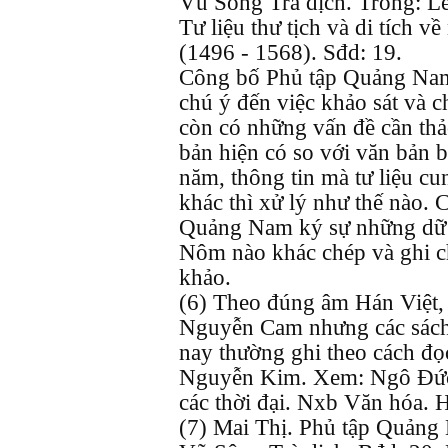
Vũ Sông Trà dịch. Trong: L
Tư liệu thư tịch và di tích v
(1496 - 1568). Sđd: 19.
Công bố Phủ tập Quảng Nam 
chú ý đến việc khảo sát và c
còn có những vấn đề cần thả
bản hiện có so với văn bản 
năm, thông tin mà tư liệu cu
khác thì xử lý như thế nào. 
Quảng Nam ký sự những dữ l
Nôm nào khác chép và ghi ch
khảo.
(6) Theo đúng âm Hán Việt, 
Nguyễn Cam nhưng các sách b
nay thường ghi theo cách đọ
Nguyễn Kim. Xem: Ngô Đức
các thời đại. Nxb Văn hóa. 
(7) Mai Thị. Phủ tập Quảng