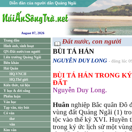
Diễn đàn của người dân Quảng Ngãi
August 07, 2026
Đất nước, con người
Trang đầu
Hình ảnh, sinh hoạt
BÙI TÁ HÁN
QN:Đất nước/con người
Liên trường Quảng Ngãi
NGUYỄN DUY LONG
- đăng lúc 0
Biên khảo
Hải Quân
BÙI TÁ HÁN TRONG KÝ
HQ.VNCH
HQ.Thế giới
ĐẤT
Kiến thức, tài liệu
Nguyễn Duy Long.
Y học & đời sống
Phiếm luận
Văn học
Huân
nghiệp Bắc quân Đô đ
Tạp văn, tùy bút
vùng đất Quảng Ngãi (1) tro
Cổ văn
tộc vào thế kỷ XVI. Huyền 
thơ
văn
trong ký ức lịch sử một vùng
Kim văn