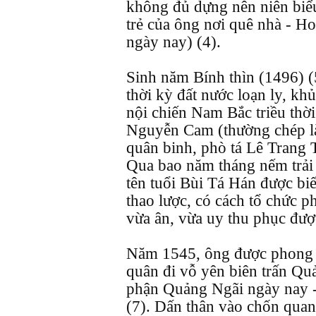
không đủ dựng nên niên biểu 
trẻ của ông nơi quê nhà - 
ngày nay) (4).
Sinh năm Bính thìn (1496) (
thời kỳ đất nước loạn ly, kh
nội chiến Nam Bắc triều th
Nguyễn Cam (thường chép l
quân binh, phò tá Lê Trang
Qua bao năm tháng nếm trải g
tên tuổi Bùi Tá Hán được biế
thao lược, có cách tổ chức 
vừa ân, vừa uy thu phục đượ
Năm 1545, ông được phong
quân đi vỗ yên biên trấn Qu
phận Quảng Ngãi ngày nay 
(7). Dấn thân vào chốn quan