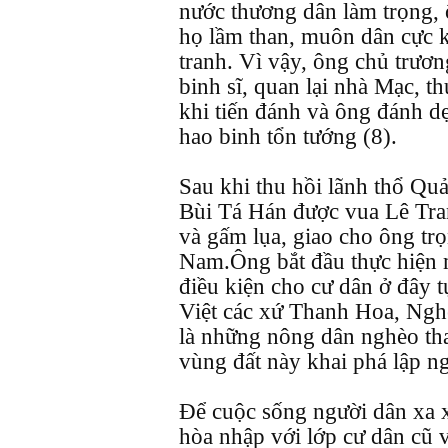
nước thương dân làm trọng, 
họ lầm than, muôn dân cực k
tranh. Vì vậy, ông chủ trươ
binh sĩ, quan lại nhà Mạc, t
khi tiến đánh và ông đánh 
hao binh tổn tướng (8).
Sau khi thu hồi lãnh thổ Q
Bùi Tá Hán được vua Lê Tra
và gấm lụa, giao cho ông tr
Nam.Ông bắt đầu thực hiện m
điều kiện cho cư dân ở đây t
Việt các xứ Thanh Hoa, Ngh
là những nông dân nghèo tha
vùng đất này khai phá lập n
Để cuộc sống người dân xa 
hòa nhập với lớp cư dân cũ 