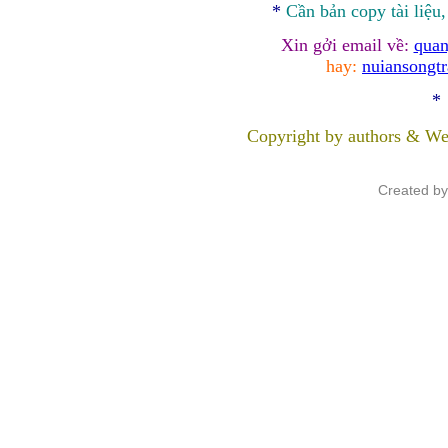
*
Cần bản
copy
tài liệu
Xin gởi email về:
quan
hay:
nuiansongt
*
Copyright by authors & We
Created b