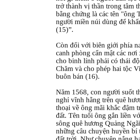
trở thành vị thần trong tâm t
bằng chứng là các tên "ông 
người miền núi dùng để khấn 
(15)”.
Còn đối với biên giới phía 
canh phòng cẩn mật các nơi 
cho binh lính phải có thái đ
Chăm và cho phép hai tộc Vi
buôn bán (16).
Năm 1568, con người suốt t
nghỉ vĩnh hằng trên quê hư
thoại về ông mãi khắc đậm t
đất. Tên tuổi ông gắn liền với
sông quê hương Quảng Ngãi.
những câu chuyện huyền bí t
đất trời. Như chuyện nắng hạ