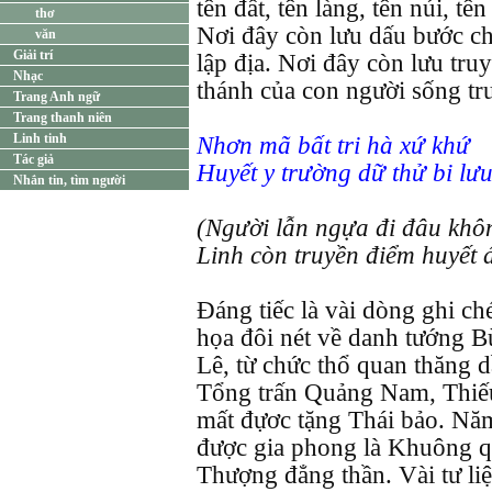
tên đất, tên làng, tên núi, 
thơ
Nơi đây còn lưu dấu bước châ
văn
Giải trí
lập địa. Nơi đây còn lưu truy
Nhạc
thánh của con người sống tru
Trang Anh ngữ
Trang thanh niên
Linh tinh
Nhơn mã bất tri hà xứ khứ
Tác giả
Huyết y trường dữ thử bi lư
Nhắn tin, tìm người
(Người lẫn ngựa đi đâu khôn
Linh còn truyền điểm huyết
Đáng tiếc là vài dòng ghi ché
họa đôi nét về danh tướng B
Lê, từ chức thổ quan thăng 
Tổng trấn Quảng Nam, Thiế
mất đựơc tặng Thái bảo. N
được gia phong là Khuông q
Thượng đẳng thần. Vài tư li