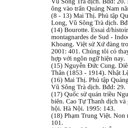
Vũ Sông Trà dịch. Bđd: 20. 
ông vào trấn Quảng Nam nă
(8 - 13) Mai Thị. Phủ tập 
Long, Vũ Sông Trà dịch. Bđd
(14) Bourotte. Essai d/histoi
montagnardes de Sud - Indo
Khoang. Việt sử Xứ đàng tr
2001: 401. Chúng tôi có tha
hợp với ngôn ngữ hiện nay.
(15) Nguyễn Đức Cung. Diê
Thân (1853 - 1914). Nhật Lệ
(16) Mai Thị. Phủ tập Quản
Vũ Sông Trà dịch. Bđd: 29.
(17) Quốc sử quán triều Ngu
biên. Cao Tự Thanh dịch và 
hội. Hà Nội. 1995: 143.
(18) Phạm Trung Việt. Non 
101.