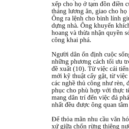
xếp cho họ ở tạm đồn điền c
tháng lương ăn, giao cho họ 
Ông ra lệnh cho binh lính gi
dựng nhà. Ông khuyến khích
hoang và thừa nhận quyền sở
công khai phá.
Người dân ổn định cuộc sốn
những phương cách tối ưu tr
đề xuất (10). Từ việc cải ti
mới kỹ thuật cấy gặt, từ việ
các nghề thủ công như rèn, 
phục cho phù hợp với thực t
mang dân trí đến việc đả ph
nhất đều được ông quan tâm
Để thỏa mãn nhu cầu văn hóa
xứ giữa chốn rừng thiêng nư