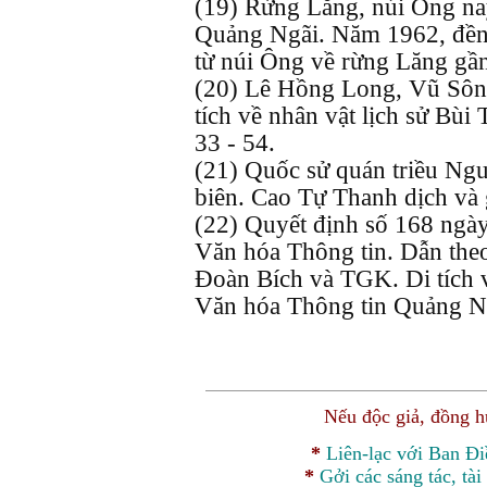
(19) Rừng Lăng, núi Ông na
Quảng Ngãi. Năm 1962, đền
từ núi Ông về rừng Lăng gầ
(20) Lê Hồng Long, Vũ Sông 
tích về nhân vật lịch sử Bùi
33 - 54.
(21) Quốc sử quán triều Ngu
biên. Cao Tự Thanh dịch và g
(22) Quyết định số 168 ngà
Văn hóa Thông tin. Dẫn the
Đoàn Bích và TGK. Di tích 
Văn hóa Thông tin Quảng Ng
Nếu độc giả, đồng 
*
Liên-lạc với Ban Đ
*
Gởi các sáng tác, tài