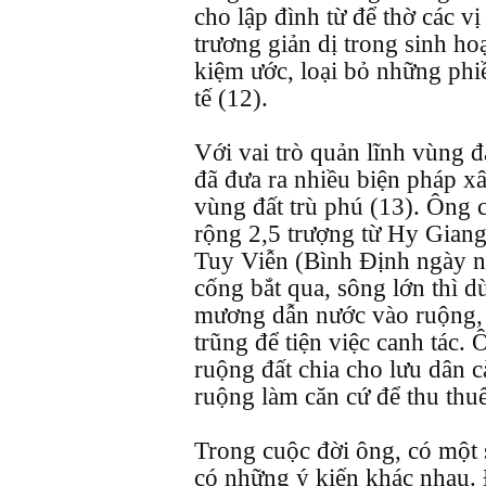
cho lập đình từ để thờ các v
trương giản dị trong sinh h
kiệm ước, loại bỏ những phi
tế (12).
Với vai trò quản lĩnh vùng 
đã đưa ra nhiều biện pháp x
vùng đất trù phú (13). Ông 
rộng 2,5 trượng từ Hy Gian
Tuy Viễn (Bình Định ngày na
cống bắt qua, sông lớn thì 
mương dẫn nước vào ruộng, 
trũng để tiện việc canh tác.
ruộng đất chia cho lưu dân c
ruộng làm căn cứ để thu thuế
Trong cuộc đời ông, có một 
có những ý kiến khác nhau.