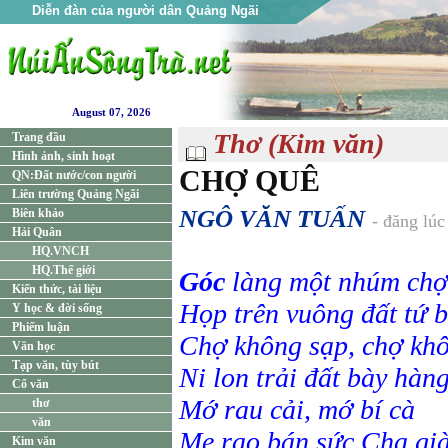
Diễn đàn của người dân Quảng Ngãi
August 07, 2026
Thơ (Kim văn)
Trang đầu
Hình ảnh, sinh hoạt
CHỢ QUÊ
QN:Đất nước/con người
Liên trường Quảng Ngãi
NGÔ VĂN TUẤN
Biên khảo
- đăng lú
Hải Quân
HQ.VNCH
HQ.Thế giới
Góc
làng một nhúm chợ
Kiến thức, tài liệu
Họp trên vuông đất tứ 
Y học & đời sống
Phiếm luận
Chợ không sạp, chợ kh
Văn học
Tạp văn, tùy bút
Ni lon trải đất bày hàn
Cổ văn
Mớ rau cải, mớ bí cà
thơ
văn
Mẹ rao bán sức Cha gi
Kim văn