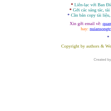
*
Liên-lạc với Ban Đ
*
Gởi các sáng tác, tài
*
Cần bản
copy
tài liệu
Xin gởi email về:
quan
hay:
nuiansongt
*
Copyright by authors & We
Created b