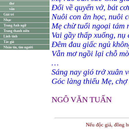
thơ
Đổi về quyển vở, bát c
văn
Nuôi con ăn học, nuôi 
Giải trí
Nhạc
Mẹ chừ tuổi ngoại tám
Trang Anh ngữ
Trang thanh niên
Vai gầy thấp xuống, nụ
Linh tinh
Tác giả
Đêm đau giấc ngủ khôn
Nhắn tin, tìm người
Vẫn mơ ngồi lại chỗ mò
…
Sáng nay gió trở xuân v
Góc làng thiếu Mẹ, chợ
NGÔ VĂN TUẤN
Nếu độc giả, đồng 