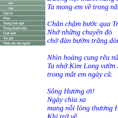
thơ
Ta mong em về trong nắ
văn
Giải trí
Nhạc
Chân chậm bước qua Tr
Trang Anh ngữ
Trang thanh niên
Nhớ những chuyến đò
Linh tinh
Tác giả
chở đàn bướm trắng dò
Nhắn tin, tìm người
Nhìn hoàng cung rêu nâ
Ta nhớ Kim Long vườn 
trong mắt em ngày cũ.
Sông Hương ơi!
Ngày chia xa
mang nỗi lòng thương 
Khi trở về