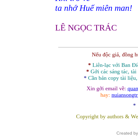
ta nhớ Huế miên man!
LÊ NGỌC TRÁC
Nếu độc giả, đồng 
*
Liên-lạc với Ban Đ
*
Gởi các sáng tác, tài
*
Cần bản
copy
tài liệu
Xin gởi email về:
quan
hay:
nuiansongt
*
Copyright by authors & We
Created b