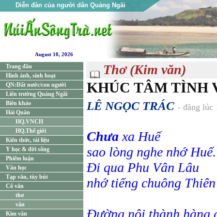
Diễn đàn của người dân Quảng Ngãi
August 10, 2026
Thơ (Kim văn)
Trang đầu
Hình ảnh, sinh hoạt
KHÚC TÂM TÌNH 
QN:Đất nước/con người
Liên trường Quảng Ngãi
LÊ NGỌC TRÁC
Biên khảo
- đăng lúc
Hải Quân
HQ.VNCH
HQ.Thế giới
Chưa
xa Huế
Kiến thức, tài liệu
sao lòng nghe nhớ Huế.
Y học & đời sống
Phiếm luận
Đi qua Phu Vân Lâu
Văn học
Tạp văn, tùy bút
nhớ tiếng chuông Thiên
Cổ văn
thơ
văn
Đường nội thành hàng 
Kim văn