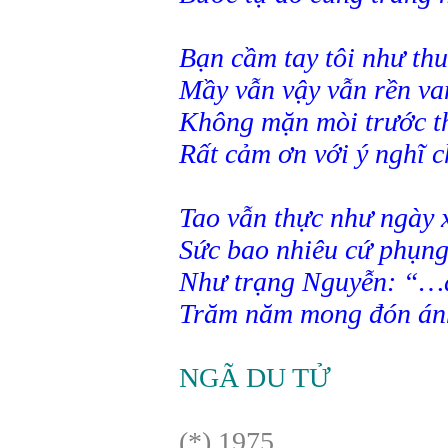
Bạn cầm tay tôi như th
Mầy vẫn vậy vẫn rền va
Không mặn mòi trước th
Rất cảm ơn với ý nghĩ c
Tao vẫn thực như ngày x
Sức bao nhiêu cứ phụn
Như trạng Nguyễn: “…
Trăm năm mong đón ánh
NGÃ DU TỬ
(*) 1975