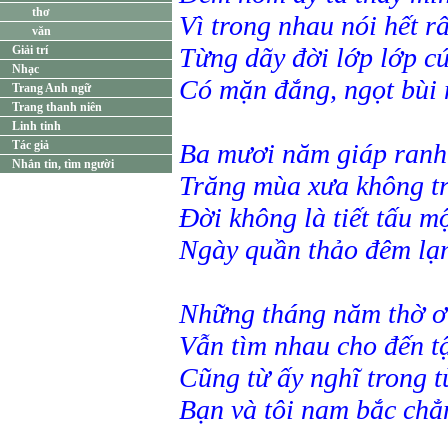
thơ
Vì trong nhau nói hết rấ
văn
Từng dãy đời lớp lớp cứ
Giải trí
Nhạc
Có mặn đắng, ngọt bùi 
Trang Anh ngữ
Trang thanh niên
Linh tinh
Tác giả
Ba mươi năm giáp ranh 
Nhắn tin, tìm người
Trăng mùa xưa không tr
Đời không là tiết tấu mộ
Ngày quần thảo đêm lạn
Những tháng năm thờ ơ
Vẫn tìm nhau cho đến t
Cũng từ ấy nghĩ trong t
Bạn và tôi nam bắc chẳ