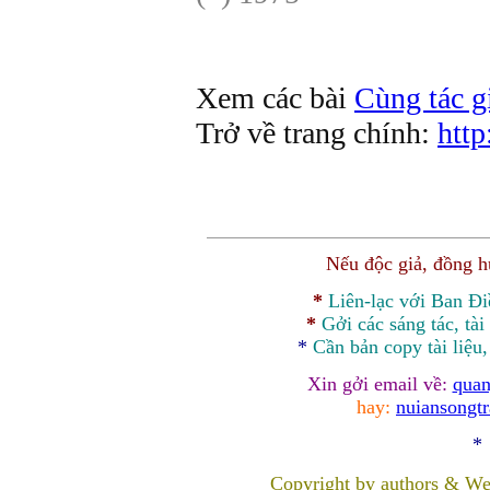
Xem các bài
Cùng tác gi
Trở về trang chính:
http
Nếu độc giả, đồng 
*
Liên-lạc với Ban Đ
*
Gởi các sáng tác, tài
*
Cần bản
copy
tài liệu
Xin gởi email về:
quan
hay:
nuiansongt
*
Copyright by authors & We