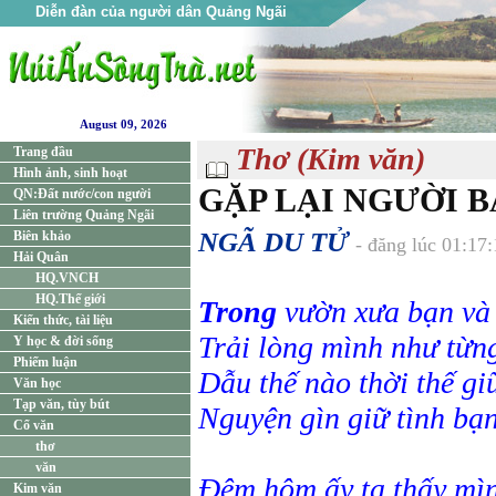
Diễn đàn của người dân Quảng Ngãi
August 09, 2026
Thơ (Kim văn)
Trang đầu
Hình ảnh, sinh hoạt
GẶP LẠI NGƯỜI 
QN:Đất nước/con người
Liên trường Quảng Ngãi
NGÃ DU TỬ
Biên khảo
- đăng lúc 01:17
Hải Quân
HQ.VNCH
HQ.Thế giới
Trong
vườn xưa bạn và 
Kiến thức, tài liệu
Trải lòng mình như từn
Y học & đời sống
Phiếm luận
Dẫu thế nào thời thế gi
Văn học
Tạp văn, tùy bút
Nguyện gìn giữ tình bạn
Cổ văn
thơ
văn
Đêm hôm ấy ta thấy mìn
Kim văn