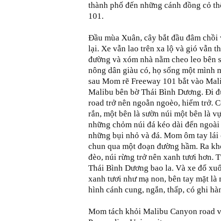
thành phố đến những cánh đồng cỏ th
101.
Đầu mùa Xuân, cây bắt đầu đâm chồi 
lại. Xe vẫn lao trên xa lộ và gió vẫn
đường và xóm nhà nằm cheo leo bên s
nông dân giàu có, họ sống một mình mộ
sau Mom rẽ Freeway 101 bắt vào Mali
Malibu bên bờ Thái Bình Dương. Đi 
road trở nên ngoằn ngoèo, hiểm trở.
rắn, một bên là sườn núi một bên là v
những chỏm núi đá kéo dài đến ngoài 
những bụi nhỏ và đá. Mom ôm tay lái 
chun qua một đoạn đường hầm. Ra kh
đèo, núi rừng trở nên xanh tươi hơn. T
Thái Bình Dương bao la. Và xe đổ xu
xanh tươi như mạ non, bên tay mặt là
hình cánh cung, ngắn, thấp, có ghi hà
Mom tách khỏi Malibu Canyon road v