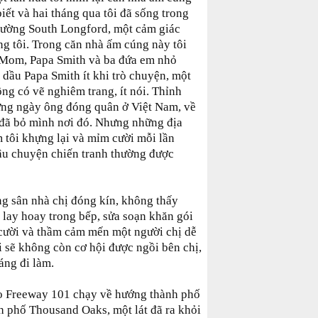
iết và hai tháng qua tôi đã sống trong
 đường South Longford, một cảm giác
ong tôi. Trong căn nhà ấm cúng này tôi
 Mom, Papa Smith và ba đứa em nhỏ
 dầu Papa Smith ít khi trò chuyện, một
ng có vẽ nghiêm trang, ít nói. Thỉnh
ững ngày ông đóng quân ở Việt Nam, về
đã bỏ mình nơi đó. Nhưng những địa
m tôi khựng lại và mỉm cười mỗi lần
âu chuyện chiến tranh thường được
g sân nhà chị đóng kín, không thấy
 lay hoay trong bếp, sửa soạn khăn gói
cười và thầm cảm mến một người chị dễ
i sẽ không còn cơ hội được ngồi bên chị,
áng đi làm.
o Freeway 101 chạy về hướng thành phố
 phố Thousand Oaks, một lát đã ra khỏi