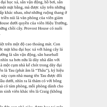
 đại học xá, sân vận động, hồ bơi, sân
 một mặt bằng, mà được xây trên những
thấp khác nhau, như những ruộng thang ở
 triền núi là văn phòng của viên giám
 House dưới quyền của viên Hiệu Trưởng,
hững chồi cây. Provost House có nuôi
.
iệt trên một độ cao thoáng mát. Con
c mặt khu đại học xá với hàng cây lá
ờng là sân vận động, sân baseball
à nhìn xa hơn nữa là dãy nhà dân với
là một cụm nhà kế chót trong dãy đại
ên là Tau (phát âm là “Thâu”), ký hiệu
u này cụm nhà mang tên Tau được đổi
ầu dưới, nhìn ra là thảm cỏ với bông
hà có tám phòng, mỗi phòng dành cho
ân sinh viên khác tên là Craig (không