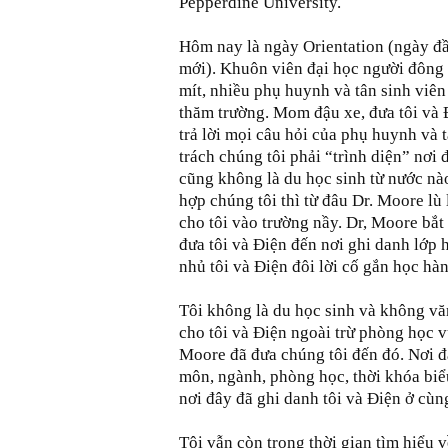
Pepperdine University.
Hôm nay là ngày Orientation (ngày đầ
mới). Khuôn viên đại học người đông 
mít, nhiều phụ huynh và tân sinh viên
thăm trường. Mom đậu xe, đưa tôi và Đ
trả lời mọi câu hỏi của phụ huynh và
trách chúng tôi phải “trình diện” nơi
cũng không là du học sinh từ nước nà
hợp chúng tôi thì từ đâu Dr. Moore lù
cho tôi vào trường nầy. Dr, Moore bắ
đưa tôi và Điện đến nơi ghi danh lớp
nhủ tôi và Điện đôi lời cố gắn học hàn
Tôi không là du học sinh và không vă
cho tôi và Điện ngoài trừ phòng học v
Moore đã đưa chúng tôi đến đó. Nơi 
môn, ngành, phòng học, thời khóa biể
nơi đây đã ghi danh tôi và Điện ở cùn
Tôi vẫn còn trong thời gian tìm hiểu 