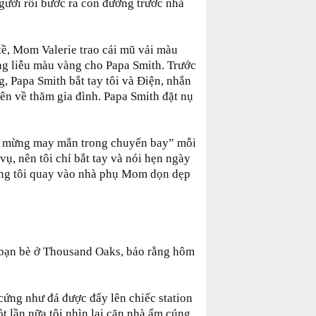
gười rồi bước ra con đường trước nhà
tề, Mom Valerie trao cái mũ vải màu
g liễu màu vàng cho Papa Smith. Trước
g, Papa Smith bắt tay tôi và Điện, nhắn
ên về thăm gia đình. Papa Smith đặt nụ
c mừng may mắn trong chuyến bay” mỗi
vụ, nên tôi chỉ bắt tay và nói hẹn ngày
húng tôi quay vào nhà phụ Mom dọn dẹp
 bạn bè ở Thousand Oaks, bảo rằng hôm
 cứng như đá được đẩy lên chiếc station
 lần nữa tôi nhìn lại căn nhà ấm cúng