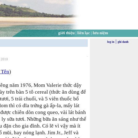
giới thiệu
|
liên lạc
|
lưu niệm
|
log in
ghi danh
, 2010
 Tên
)
iêng năm 1976, Mom Valerie thức dậy
 trên bàn 5 tô cereal (thức ăn dùng để
tươi, 5 trái chuối, và 5 viên thuốc bổ
m thì có dĩa trứng gà ấp-la, mấy lát
á được chiên dòn cong queo, vài lát bánh
 ly sữa tươi. Những bữa ăn sáng như thế
 đặn cho gia đình. Có lẽ vì vậy mà ít
mũi, hay nóng lạnh. Jim Jr., Jeff và