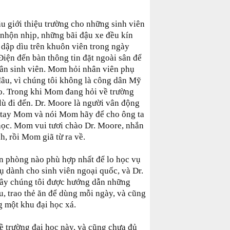
u giới thiệu trường cho những sinh viên
nhộn nhịp, những bãi đậu xe đều kín
 dập dìu trên khuôn viên trong ngày
iện đến bàn thông tin đặt ngoài sân để
 tân sinh viên. Mom hỏi nhân viên phụ
 đâu, vì chúng tôi không là công dân Mỹ
o. Trong khi Mom đang hỏi về trường
 lù đi đến. Dr. Moore là người vân động
t tay Mom và nói Mom hãy để cho ông ta
 học. Mom vui tươi chào Dr. Moore, nhắn
h, rồi Mom giã từ ra về.
n phòng nào phù hợp nhất để lo học vụ
ụ dành cho sinh viên ngoại quốc, và Dr.
đây chúng tôi được hướng dẫn những
u, trao thẻ ăn để dùng mỗi ngày, và cũng
g một khu đại học xá.
về trường đại học này, và cũng chưa đủ