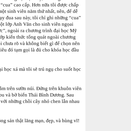
“cua” cao cấp. Hơn nữa tôi được chấp
ột sinh viên năm thứ nhất, nên, để dễ
ạy đua sau này, tôi chỉ ghi những “cua”
ột lớp Anh Văn cho sinh viên ngọai
ức”, ngoài ra chương trình đại học Mỹ
lớp kiến thức tổng quát ngoài chương
Tôi chưa rõ và không biết gì để chọn nên
hiêu đó tạm gọi là đủ cho khóa học đầu
ại học xá mà tôi sẽ trú ngụ cho suốt học
ằm trên sườn núi. Đứng trên khuôn viên
bu và bờ biển Thái Bình Dương. Sau
á với những chồi cây nhỏ chen lẫn nhau
ng sản thật lãng mạn, đẹp, và hùng vĩ!