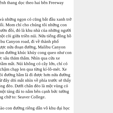
ênh thang dọc theo hai bên Freeway
và những ngọn cỏ cũng bắt đầu xanh trở
 thổi. Mom chỉ cho chúng tôi những con
ườn đồi, đó là khu nhà của những người
t cõi giữa triền núi. Nửa tiếng đồng hồ
bu Canyon road, đi về thành phố
được nửa đoạn đường, Malibu Canyon
 Con đường khúc khủy cong queo như con
ực sâu thăm thẳm. Nhìn qua cửa xe
tầm mắt. Núi không có cây lớn, chỉ có
chậm chạp len qua từng kí-lô-mét. Xe
ỏi đường hầm là đi được hơn nửa đường
ừ đây dõi mắt nhìn về phía trước sẽ thấy
ống đèo. Dưới chân đèo là một vùng cỏ
 một tảng đá to nằm bên cạnh bức tường
ng chữ to: Seaver College.
ào con đường riêng dẫn vô khu đại học