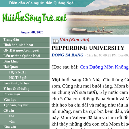
Diễn đàn của người dân Quảng Ngãi
August 08, 2026
Văn (Kim văn)
Trang đầu
Hình ảnh, sinh hoạt
PEPPERDINE UNIVERSITY
QN:Đất nước/con người
ĐỒNG SA BĂNG
Liên trường Quảng Ngãi
- đăng lúc 03:09:25 PM, Dec 06
Biên khảo
(Đọc sau bài:
Con Đường Mòn Không
Hải Quân
HQ.VNCH
HQ.Thế giới
Một
buổi sáng Chủ Nhật đầu tháng G
Kiến thức, tài liệu
sớm. Cũng như mọi buổi sáng, Mom bày
Y học & đời sống
ăn chung với sữa tươi), 5 ly nước cam 
Phiếm luận
cho 5 đứa con. Riêng Papa Smith và Mo
Văn học
thịt heo ba chỉ dài và mỏng như tàu l
Tạp văn, tùy bút
Cổ văn
mì nướng, năm ba cục bơ, kem dâu, và
thơ
này Mom Valerie đã làm và làm rất đều
văn
khi thấy những đứa con của Mom bị sổ 
Kim văn