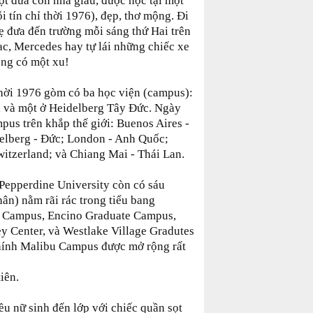
ột đứa con nhà giàu, được học tại một
i tín chỉ thời 1976), đẹp, thơ mộng. Đi
 đưa đến trường mỗi sáng thứ Hai trên
ac, Mercedes hay tự lái những chiếc xe
ông có một xu!
hời 1976 gòm có ba học viện (campus):
, và một ở Heidelberg Tây Đức. Ngày
pus trên khắp thế giới: Buenos Aires -
delberg - Đức; London - Anh Quốc;
itzerland; và Chiang Mai - Thái Lan.
 Pepperdine University còn có sáu
ân) nằm rãi rác trong tiểu bang
e Campus, Encino Graduate Campus,
ey Center, và Westlake Village Gradutes
hính Malibu Campus được mở rộng rất
iên.
ều nữ sinh đến lớp với chiếc quần sọt