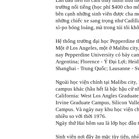
Lần đầu tiên tôi cảm thấy mình như m
trường nổi tiếng (học phí $400 cho mỗ
bên cạnh những sinh viên được cha mẹ
những chiếc xe sang trọng như Cadill
xì-po bóng loáng, mà trong túi tôi kh
Hệ thống trường đại học Pepperdine t
Một ở Los Angeles, một ở Malibu city
nay Pepperdine University có bảy cam
Argentina; Florence - Ý Đại Lợi; Hei
Shanghai - Trung Quốc; Lausanne - Sw
Ngoài học viện chính tại Malibu city,
campus khác (hầu hết là bậc hậu cử nh
California: West Los Angles Graduat
Irvine Graduate Campus, Silicon Vall
Campus. Và ngày nay khu học viện c
nhiều so với thời 1976.
Ngày thứ Hai hôm sau là lớp học đầu t
Sinh viên nơi đây ăn mặc tùy tiện, nhi