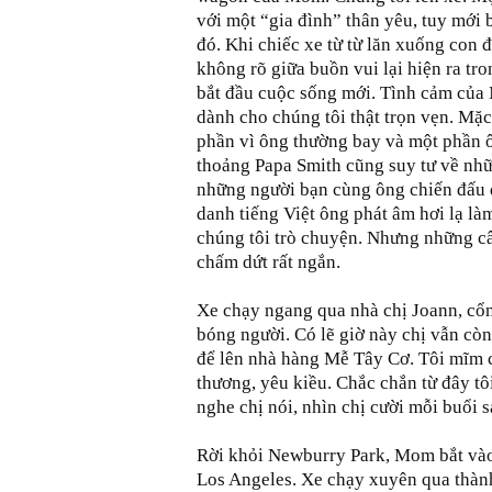
với một “gia đình” thân yêu, tuy mới b
đó. Khi chiếc xe từ từ lăn xuống con
không rõ giữa buồn vui lại hiện ra tr
bắt đầu cuộc sống mới. Tình cảm của
dành cho chúng tôi thật trọn vẹn. Mặc
phần vì ông thường bay và một phần ô
thoảng Papa Smith cũng suy tư về nh
những người bạn cùng ông chiến đấu 
danh tiếng Việt ông phát âm hơi lạ là
chúng tôi trò chuyện. Nhưng những c
chấm dứt rất ngắn.
Xe chạy ngang qua nhà chị Joann, cổn
bóng người. Có lẽ giờ này chị vẫn còn
để lên nhà hàng Mễ Tây Cơ. Tôi mĩm 
thương, yêu kiều. Chắc chắn từ đây tô
nghe chị nói, nhìn chị cười mỗi buổi s
Rời khỏi Newburry Park, Mom bắt và
Los Angeles. Xe chạy xuyên qua thành