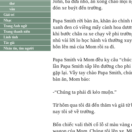
John, ba đứa nhỏ, ăn xong chào mọi n
thơ
đón xe buýt đến trường.
văn
Giải trí
Papa Smith rời bàn ăn, khăn áo chỉnh 
Nhạc
Trang Anh ngữ
xanh đen có viềng mấy cành hoa dươn
Trang thanh niên
khi bước chân ra xe chạy về phi trườn
Linh tinh
nhủ vài lời lo học hành và thường xuy
Tác giả
hôn lên má của Mom rồi ra đi.
Nhắn tin, tìm người
Papa Smith và Mom đều kỵ câu “chú
lần Papa Smith sắp lên đường cho phi 
gặp lại. Vẫy tay chào Papa Smith, c
bàn ăn, Mom bảo:
-“Chúng ta phải đi kẻo muộn.”
Từ hôm qua tôi đã đến thăm và giã từ
nay tôi sẽ về trường.
Bốn chiếc vali thời cổ lỗ sĩ màu vàng
wagon của Mom. Chúng tôi lên xe. Một