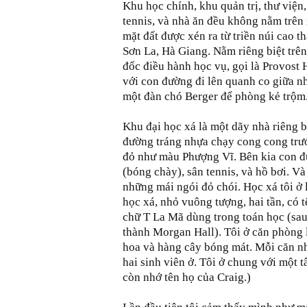
Khu học chính, khu quản trị, thư viện,
tennis, và nhà ăn đều không nằm trên
mặt đất được xén ra từ triền núi cao 
Sơn La, Hà Giang. Nằm riêng biệt trên
đốc điều hành học vụ, gọi là Provost
với con đường đi lên quanh co giữa n
một đàn chó Berger để phòng kẻ trộm
Khu đại học xá là một dãy nhà riêng b
đường tráng nhựa chạy cong cong trướ
đỏ như màu Phượng Vĩ. Bên kia con đư
(bóng chày), sân tennis, và hồ bơi. V
những mái ngói đỏ chói. Học xá tôi ở 
học xá, nhỏ vuông tượng, hai tần, có t
chữ T La Mã dùng trong toán học (sa
thành Morgan Hall). Tôi ở căn phòng l
hoa và hàng cây bóng mát. Mỗi căn n
hai sinh viên ở. Tôi ở chung với một t
còn nhớ tên họ của Craig.)