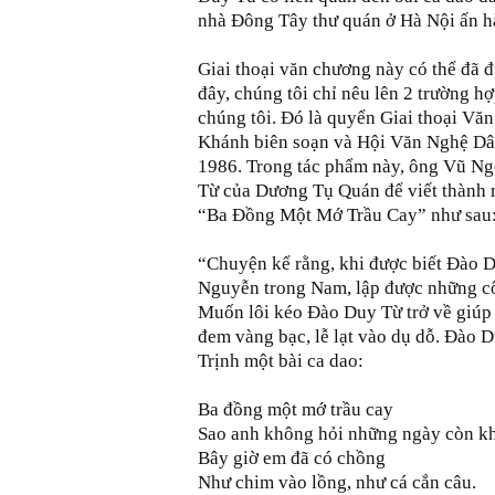
nhà Đông Tây thư quán ở Hà Nội ấn 
Giai thoại văn chương này có thể đã đư
đây, chúng tôi chỉ nêu lên 2 trường hợ
chúng tôi. Đó là quyển Giai thoại V
Khánh biên soạn và Hội Văn Nghệ Dâ
1986. Trong tác phẩm này, ông Vũ N
Từ của Dương Tụ Quán để viết thành m
“Ba Đồng Một Mớ Trầu Cay” như sau
“Chuyện kể rằng, khi được biết Đào 
Nguyễn trong Nam, lập được những côn
Muốn lôi kéo Đào Duy Từ trở về giúp 
đem vàng bạc, lễ lạt vào dụ dỗ. Đào 
Trịnh một bài ca dao:
Ba đồng một mớ trầu cay
Sao anh không hỏi những ngày còn k
Bây giờ em đã có chồng
Như chim vào lồng, như cá cắn câu.