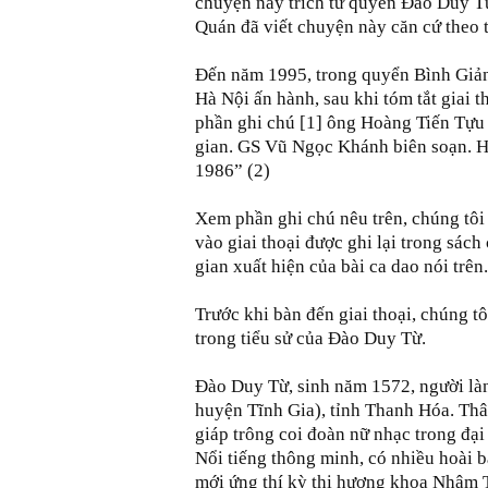
chuyện nầy trích từ quyển Đào Duy 
Quán đã viết chuyện này căn cứ theo 
Đến năm 1995, trong quyển Bình Giả
Hà Nội ấn hành, sau khi tóm tắt giai
phần ghi chú [1] ông Hoàng Tiến Tựu
gian. GS Vũ Ngọc Khánh biên soạn. H
1986” (2)
Xem phần ghi chú nêu trên, chúng tôi
vào giai thoại được ghi lại trong sác
gian xuất hiện của bài ca dao nói trên.
Trước khi bàn đến giai thoại, chúng t
trong tiểu sử của Đào Duy Từ.
Đào Duy Từ, sinh năm 1572, người là
huyện Tĩnh Gia), tỉnh Thanh Hóa. Thâ
giáp trông coi đoàn nữ nhạc trong đạ
Nổi tiếng thông minh, có nhiều hoài 
mới ứng thí kỳ thi hương khoa Nhâm 