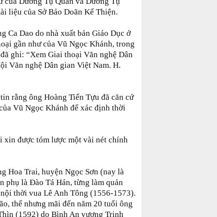
Từ của Dương Tụ Quán và Dương Tụ
tài liệu của Sở Bảo Doãn Kế Thiện.
ng Ca Dao do nhà xuất bản Giáo Dục ở
 thoại gần như của Vũ Ngọc Khánh, trong
 đã ghi: “Xem Giai thoại Văn nghệ Dân
ội Văn nghệ Dân gian Việt Nam. H.
 tin rằng ông Hoàng Tiến Tựu đã căn cứ
h của Vũ Ngọc Khánh để xác định thời
ôi xin được tóm lược một vài nét chính
ng Hoa Trai, huyện Ngọc Sơn (nay là
n phụ là Đào Tá Hán, từng làm quản
i nội thời vua Lê Anh Tông (1556-1573).
bão, thế nhưng mãi đến năm 20 tuổi ông
Thìn (1592) do Bình An vương Trịnh