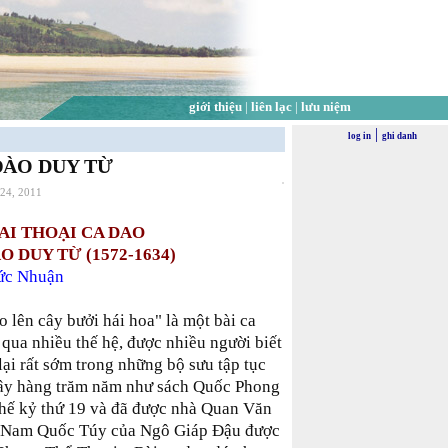
giới thiệu
|
liên lạc
|
lưu niệm
|
log in
ghi danh
 ĐÀO DUY TỪ
 24, 2011
AI THOẠI CA DAO
 DUY TỪ (1572-1634)
ức Nhuận
 lên cây bưởi hái hoa" là một bài ca
 qua nhiều thế hệ, được nhiều người biết
lại rất sớm trong những bộ sưu tập tục
đây hàng trăm năm như sách Quốc Phong
thế kỷ thứ 19 và đã được nhà Quan Văn
i Nam Quốc Túy của Ngô Giáp Đậu được