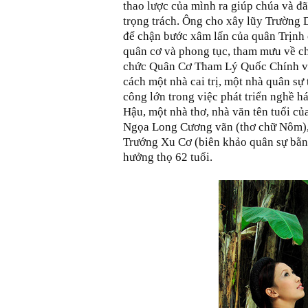
thao lược của mình ra giúp chúa và đ
trọng trách. Ông cho xây lũy Trường D
để chận bước xâm lấn của quân Trịnh 
quân cơ và phong tục, tham mưu về c
chức Quân Cơ Tham Lý Quốc Chính và
cách một nhà cai trị, một nhà quân sự 
công lớn trong việc phát triển nghề h
Hậu, một nhà thơ, nhà văn tên tuổi củ
Ngọa Long Cương vãn (thơ chữ Nôm),
Trướng Xu Cơ (biên khảo quân sự bằn
hưởng thọ 62 tuổi.