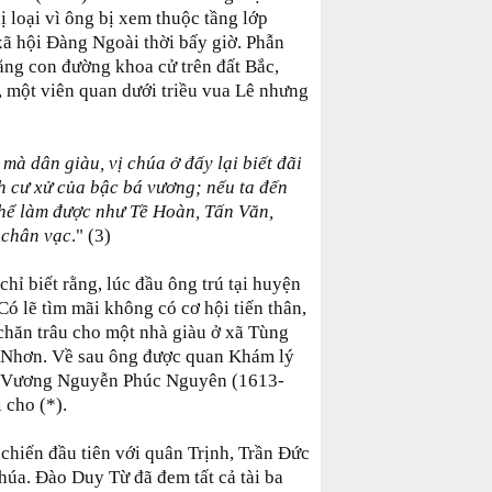
 loại vì ông bị xem thuộc tầng lớp
xã hội Đàng Ngoài thời bấy giờ. Phẫn
bằng con đường khoa cử trên đất Bắc,
, một viên quan dưới triều vua Lê nhưng
à dân giàu, vị chúa ở đấy lại biết đãi
h cư xử của bậc bá vương; nếu ta đến
 thể làm được như Tề Hoàn, Tấn Văn,
 chân vạc
." (3)
hỉ biết rằng, lúc đầu ông trú tại huyện
ó lẽ tìm mãi không có cơ hội tiến thân,
 chăn trâu cho một nhà giàu ở xã Tùng
 Nhơn. Về sau ông được quan Khám lý
ãi Vương Nguyễn Phúc Nguyên (1613-
 cho (*).
chiến đầu tiên với quân Trịnh, Trần Đức
úa. Đào Duy Từ đã đem tất cả tài ba