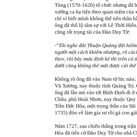
Tùng (1570-1620) tổ chức nhưng đã bị
xướng ca hạ tiện theo quan niệm của 
chí vì biết mình không thể tiến thân 
ông đã thổ lộ tâm sự với Lê Thời Hiến
cũng rất trọng tài của Đào Duy Từ:
-"
Tôi nghe đất Thuận Quảng đất hiểm m
người một cách khiêm nhượng, rõ các
theo, rồi bày mưu định kế thì trên có
dưới cũng không thể mất được cái thế
Không rõ ông đã vào Nam từ lúc nào; c
Vũ Xương, nay thuộc tỉnh Quảng Trị. C
ông đã lần mò vào tới Bình Định đi ở
Châu, phủ Hoài Nhơn, nay thuộc Quy
Trần Đức Hòa, một trọng thần của S
1735) đón về làm gia sư rồi gả con gái
Năm 1727, sau chiến thắng trong trận 
Hòa đã tiến cử Đào Duy Từ cho nhà Ch