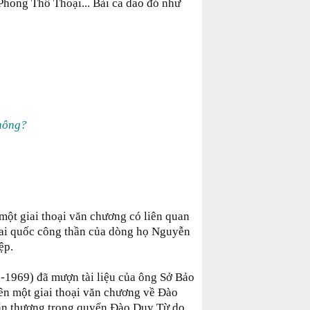
hong Thổ Thoại... Bài ca dao đó như
hông?
một giai thoại văn chương có liên quan
ai quốc công thần của dòng họ Nguyễn
ệp.
-1969) đã mượn tài liệu của ông Sở Bảo
ên một giai thoại văn chương về Đào
dẫn thượng trong quyển Đào Duy Từ do