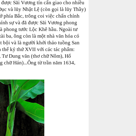
ã được Sãi Vương tín cẩn giao cho nhiều
ục và lũy Nhật Lệ (còn gọi là lũy Thầy)
ở phía Bắc, trông coi việc chấn chỉnh
hính sự và đã được Sãi Vương phong
 phong tước Lộc Khê hầu. Ngoài tư
tài ba, ông còn là một nhà văn hóa có
át bội và là người khởi thảo tuồng San
a thế kỷ thứ XVII với các tác phẩm:
 Tư Dung vãn (thơ chữ Nôm), Hổ
g chữ Hán)...Ông từ trần năm 1634,