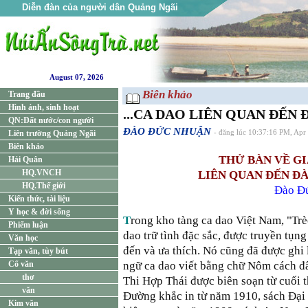
Diễn đàn của người dân Quảng Ngãi
August 07, 2026
Biên khảo
Trang đầu
Hình ảnh, sinh hoạt
...CA DAO LIÊN QUAN ĐẾN
QN:Đất nước/con người
ĐÀO ĐỨC NHUẬN
Liên trường Quảng Ngãi
- đăng lúc 10:37:16 PM, Apr
Biên khảo
THỬ BÀN VỀ GI
Hải Quân
HQ.VNCH
LIÊN QUAN ĐẾN ĐÀO
HQ.Thế giới
Đào Đ
Kiến thức, tài liệu
Y học & đời sống
T
rong kho tàng ca dao Việt Nam, "Trèo
Phiếm luận
dao trữ tình đặc sắc, được truyền tụng
Văn học
đến và ưa thích. Nó cũng đã được ghi 
Tạp văn, tùy bút
Cổ văn
ngữ ca dao viết bằng chữ Nôm cách 
thơ
Thi Hợp Thái được biên soạn từ cuối 
văn
Đường khắc in từ năm 1910, sách Đạ
Kim văn