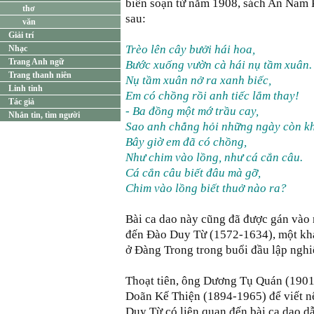
biên soạn từ năm 1908, sách An Nam P
thơ
sau:
văn
Giải trí
Trèo lên cây bưởi hái hoa,
Nhạc
Trang Anh ngữ
Bước xuống vườn cà hái nụ tầm xuân.
Trang thanh niên
Nụ tầm xuân nở ra xanh biếc,
Linh tinh
Em có chồng rồi anh tiếc lắm thay!
Tác giả
- Ba đồng một mớ trầu cay,
Nhắn tin, tìm người
Sao anh chẳng hỏi những ngày còn k
Bây giờ em đã có chồng,
Như chim vào lồng, như cá cắn câu.
Cá cắn câu biết đâu mà gỡ,
Chim vào lồng biết thuở nào ra?
Bài ca dao này cũng đã được gán vào 
đến Đào Duy Từ (1572-1634), một kh
ở Đàng Trong trong buổi đầu lập nghi
Thoạt tiên, ông Dương Tụ Quán (1901
Doãn Kế Thiện (1894-1965) để viết n
Duy Từ có liên quan đến bài ca dao 