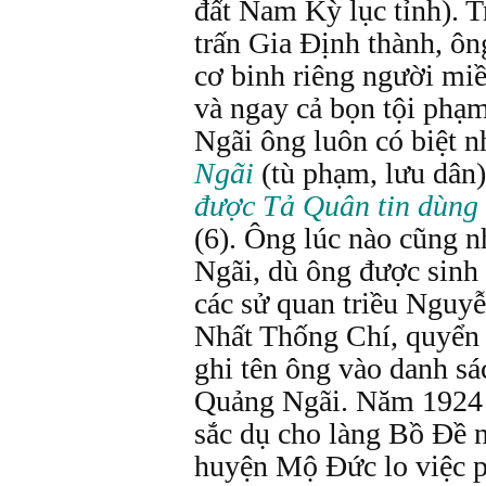
đất Nam Kỳ lục tỉnh). T
trấn Gia Định thành, ôn
cơ binh riêng người miề
và ngay cả bọn tội phạ
Ngãi ông luôn có biệt n
Ngãi
(tù phạm, lưu dân
được Tả Quân tin dùng 
(6). Ông lúc nào cũng 
Ngãi, dù ông được sinh 
các sử quan triều Nguy
Nhất Thống Chí, quyển 
ghi tên ông vào danh sá
Quảng Ngãi. Năm 1924 
sắc dụ cho làng Bồ Đề 
huyện Mộ Đức lo việc 