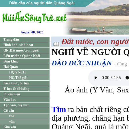
Diễn đàn của người dân Quảng Ngãi
August 08, 2026
Đất nước, con ngườ
Trang đầu
Hình ảnh, sinh hoạt
NGHĨ VỀ NGƯỜI 
QN:Đất nước/con người
Liên trường Quảng Ngãi
ĐÀO ĐỨC NHUẬN
Biên khảo
- đăng
Hải Quân
HQ.VNCH
HQ.Thế giới
Kiến thức, tài liệu
Ảo ảnh (Y Vân, Sa
Y học & đời sống
Phiếm luận
Văn học
Tạp văn, tùy bút
Tìm
ra bản chất riêng 
Cổ văn
địa phương, chẳng hạn b
thơ
văn
Quảng Ngãi, quả là một 
Kim văn