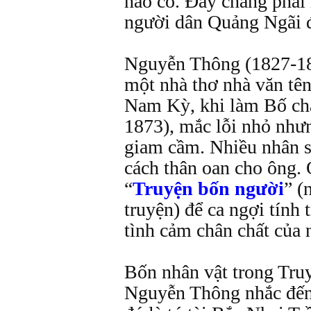
nào có. Đây chẳng phải 
người dân Quảng Ngãi 
Nguyễn Thông (1827-18
một nhà thơ nhà văn tên
Nam Kỳ, khi làm Bố ch
1873), mắc lỗi nhỏ nhưn
giam cầm. Nhiều nhân s
cách thân oan cho ông. 
“
Truyện bốn người
” (
truyện) để ca ngợi tính 
tình cảm chân chất của
Bốn nhân vật trong Tr
Nguyễn Thông nhắc đến 