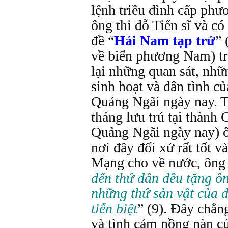
lệnh triều đình cấp phư
ông thi đỗ Tiến sĩ và c
đề “
Hải Nam tạp trứ
” 
về biển phương Nam) tr
lại những quan sát, nhữ
sinh hoạt và dân tình c
Quảng Ngãi ngày nay. T
tháng lưu trú tại thành 
Quảng Ngãi ngày nay) 
nơi đây đối xử rất tốt 
Mạng cho về nước, ông 
đến thứ dân đều tặng ô
những thứ sản vật của đ
tiễn biệt
” (9). Đây chẳn
và tình cảm nồng nàn c