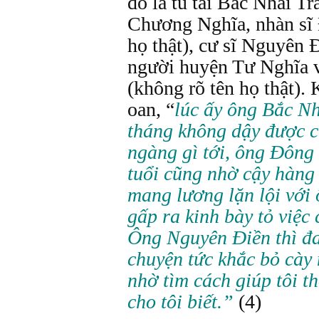
đó là tú tài Bắc Nhai T
Chương Nghĩa, nhàn sĩ 
họ thật), cư sĩ Nguyên
người huyện Tư Nghĩa v
(không rõ tên họ thật).
oan, “
lúc ấy ông Bắc Nh
tháng không dậy được 
ngàng gì tới, ông Đông
tuổi cũng nhờ cậy hàng
mang lương lặn lội với 
gấp ra kinh bày tỏ việc 
Ông Nguyên Điền thì đa
chuyện tức khắc bỏ cày 
nhờ tìm cách giúp tôi t
cho tôi biết.”
(4)