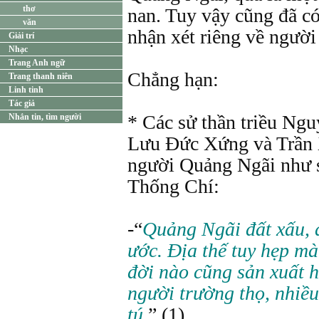
thơ
nan. Tuy vậy cũng đã có
văn
nhận xét riêng về ngườ
Giải trí
Nhạc
Trang Anh ngữ
Chẳng hạn:
Trang thanh niên
Linh tinh
Tác giả
* Các sử thần triều Ng
Nhắn tin, tìm người
Lưu Đức Xứng và Trần 
người Quảng Ngãi như 
Thống Chí:
-“
Quảng Ngãi đất xấu, d
ước. Địa thế tuy hẹp mà
đời nào cũng sản xuất 
người trường thọ, nhiều
tú
.
” (1)