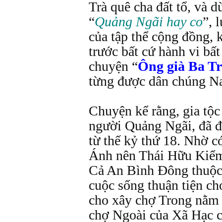
Trà quê cha đất tổ, và d
“
Quảng Ngãi hay co
”, 
của tập thể cộng đồng, 
trước bất cứ hành vi bấ
chuyện “
Ông già Ba Tr
từng được dân chúng N
Chuyện kể rằng, gia tộ
người Quảng Ngãi, đã đế
từ thế kỷ thứ 18. Nhờ c
Ánh nên Thái Hữu Kiể
Cả An Bình Đông thuộc 
cuộc sống thuận tiện c
cho xây chợ Trong nằm 
chợ Ngoài của Xã Hạc c