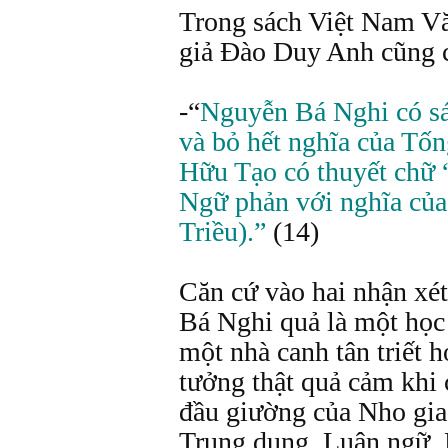
Trong sách Việt Nam V
giả Đào Duy Anh cũng c
-“
Nguyễn Bá Nghi có sác
và bỏ hết nghĩa của Tố
Hữu Tạo có thuyết chữ 
Ngữ phản với nghĩa củ
Triều).”
(14)
Căn cứ vào hai nhận xét
Bá Nghi quả là một học
một nhà canh tân triết 
tưởng thật quả cảm khi 
đầu giường của Nho gia 
Trung dung, Luận ngữ,