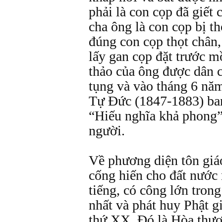
phải là con cọp đã giết
cha ông là con cọp bị th
đúng con cọp thọt chân,
lấy gan cọp đặt trước m
thảo của ông được dân 
tụng và vào tháng 6 nă
Tự Đức (1847-1883) ba
“Hiếu nghĩa khả phong
người.
Về phương diện tôn giá
cống hiến cho đất nước 
tiếng, có công lớn tron
nhất và phát huy Phật g
thứ XX. Đó là Hòa thư