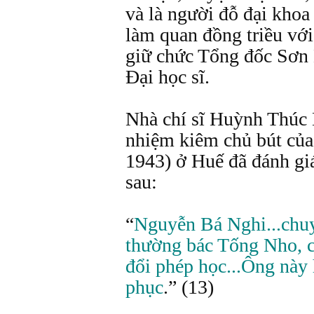
và là người đỗ đại khoa
làm quan đồng triều vớ
giữ chức Tổng đốc Sơn
Đại học sĩ.
Nhà chí sĩ Huỳnh Thúc
nhiệm kiêm chủ bút của
1943) ở Huế đã đánh g
sau:
“
Nguyễn Bá Nghi...chuy
thường bác Tống Nho, c
đổi phép học...Ông này 
phục
.” (13)