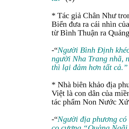
* Tác giả Chân Như tro
Biển đưa ra cái nhìn củ
từ Bình Thuận ra Quảng
-“
Người Bình Định khéo
người Nha Trang nhã, 
thì lại đảm hơn tất cả.
* Nhà biên khảo địa p
Việt là con dân của miề
tác phẩm Non Nước Xứ 
-“
Người địa phương có c
co cượng “Quảng Ngãi h