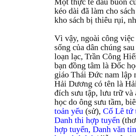
Một thực tế đau buồn củ
kéo dài đã làm cho sách
kho sách bị thiêu rụi, nh
Vì vậy, ngoài công việc
sống của dân chúng sau
loạn lạc, Trần Công Hiế
bạn đồng tâm là Đốc họ
giáo Thái Đức nam lập n
Hải Dương có tên là H
đích sưu tập, lưu trữ v
học do ông sưu tầm, bi
toản yếu
(sử),
Cố Lê tứ
Danh thi hợp tuyển
(th
hợp tuyển, Danh văn tin