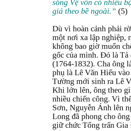
sông Vệ vốn có nhiều bậ
giá theo bề ngoài.”
(5)
Dù vì hoàn cảnh phải r
một nơi xa lập nghiệp,
không bao giờ muốn ch
gốc của mình. Đó là Tả
(1764-1832). Cha ông l
phụ là Lê Văn Hiếu vào
Tường mới sinh ra Lê V
Khi lớn lên, ông theo 
nhiều chiến công. Vì th
Sơn, Nguyễn Ánh lên ngô
Long đã phong cho ông 
giữ chức Tổng trấn Gia