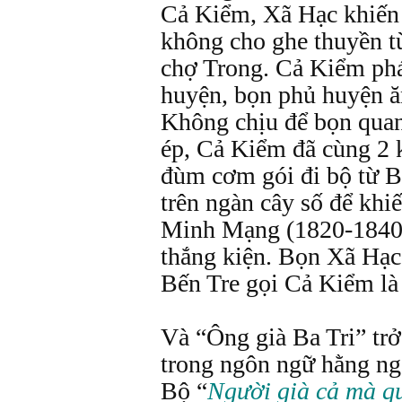
Cả Kiểm, Xã Hạc khiến
không cho ghe thuyền 
chợ Trong. Cả Kiểm phá
huyện, bọn phủ huyện ă
Không chịu để bọn qua
ép, Cả Kiểm đã cùng 2 
đùm cơm gói đi bộ từ Ba
trên ngàn cây số để khi
Minh Mạng (1820-1840
thắng kiện. Bọn Xã Hạc
Bến Tre gọi Cả Kiểm là 
Và “Ông già Ba Tri” tr
trong ngôn ngữ hằng n
Bộ “
Người già cả mà qu