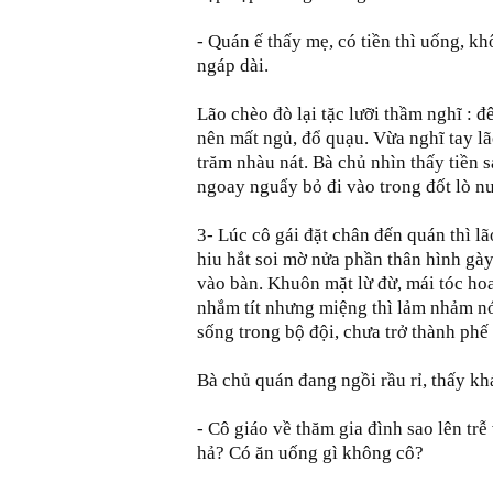
- Quán ế thấy mẹ, có tiền thì uống, k
ngáp dài.
Lão chèo đò lại tặc lưỡi thầm nghĩ : 
nên mất ngủ, đổ quạu. Vừa nghĩ tay lã
trăm nhàu nát. Bà chủ nhìn thấy tiền s
ngoay nguẩy bỏ đi vào trong đốt lò n
3- Lúc cô gái đặt chân đến quán thì l
hiu hắt soi mờ nửa phần thân hình gày
vào bàn. Khuôn mặt lừ đừ, mái tóc ho
nhắm tít nhưng miệng thì lảm nhảm nói
sống trong bộ đội, chưa trở thành phế
Bà chủ quán đang ngồi rầu rỉ, thấy k
- Cô giáo về thăm gia đình sao lên tr
hả? Có ăn uống gì không cô?