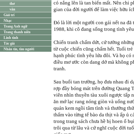
có nắng lên là tan biến mất. Nên chi p
thơ
gian của đời người để làm việc hữu íc
văn
Giải trí
Nhạc
Ðó là lời một người con gái nết na đã
Trang Anh ngữ
1988, khi cô đang sống trong tình yêu
Trang thanh niên
Linh tinh
Chiến tranh chấm dứt, cứ tưởng những
Tác giả
từ cuộc chiến cũng chấm hết. Tuổi trẻ 
Nhắn tin, tìm người
hạnh phúc tình yêu lứa đôi. Và họ có 
điều mơ ước còn dang dở mà không phải
tranh.
Sau buổi tan trường, họ đưa nhau đi 
rợp đầy bóng mát trên đường Quang Tr
viên nhìn thuyền tàu xuôi ngược tấp 
ăn mớ lạc rang nóng giòn và uống nư
quán kem ngồi tâm tình và thưởng thức
thấm vào từng tế bào da thịt và ấp ủ c
trong trang sách chưa hề bị hoen ố bụ
trôi qua từ lâu và cứ nghĩ cuộc đời tuổ