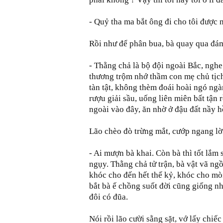
- Quỷ tha ma bắt ông đi cho tôi được 
Rồi như để phân bua, bà quay qua đám 
- Thằng chả là bộ đội ngoài Bắc, nghe
thương trộm nhớ thầm con mẹ chủ tịc
tàn tật, không thèm đoái hoài ngó ngà
rượu giải sầu, uống liên miên bất tận 
ngoài vào đây, ăn nhờ ở đậu đất nầy h
Lão chèo đò trừng mắt, cướp ngang lời
- Ai mượn bà khai. Còn bà thì tốt lắm
ngụy. Thằng chả tử trận, bà vật vã 
khóc cho đến hết thế kỷ, khóc cho mòn
bắt bà ế chồng suốt đời cũng giống n
đôi có đũa.
Nói rồi lão cười sằng sặt, vớ lấy chi