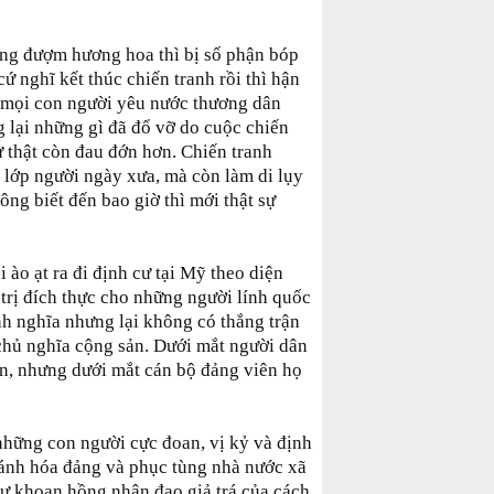
ồng đượm hương hoa thì bị số phận bóp
ứ nghĩ kết thúc chiến tranh rồi thì hận
, mọi con người yêu nước thương dân
g lại những gì đã đổ vỡ do cuộc chiến
ự thật còn đau đớn hơn. Chiến tranh
 lớp người ngày xưa, mà còn làm di lụy
ng biết đến bao giờ thì mới thật sự
ào ạt ra đi định cư tại Mỹ theo diện
trị đích thực cho những người lính quốc
nh nghĩa nhưng lại không có thắng trận
 chủ nghĩa cộng sản. Dưới mắt người dân
ắn, nhưng dưới mắt cán bộ đảng viên họ
hững con người cực đoan, vị kỷ và định
thánh hóa đảng và phục tùng nhà nước xã
sự khoan hồng nhân đạo giả trá của cách