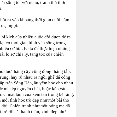
hải sống tốt với nhau, tranh thủ thời
h.
 thốt ra vào khoảng thời gian cuối năm
 mật ngọt.
 bi kịch của nhiều cuộc đời được đẻ ra
lại có thời gian bình yên sống trong
nhiều cơ hội, lý do để thực hiện những
 lo sợ chia ly, tang tóc của chiến
dạo dưới hàng cây vông đồng thẳng tắp,
ung, hay rủ nhau ra ngồi ghế đá công
nập trên Sông Hàn, âu yếm bóc cho nhau
ớc mía ép nguyên chất, hoặc kéo vào
 vị mát lạnh của kem tan trong kẽ răng,
ả mối tình học trò đẹp như một bài thơ
i đời. Chiến tranh như một bóng ma đã
i trẻ rồi sẽ thanh thản, xinh đẹp như