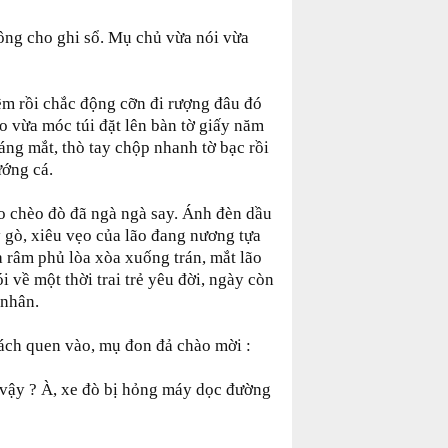
hông cho ghi sổ. Mụ chủ vừa nói vừa
đêm rồi chắc động cỡn đi rượng đâu đó
o vừa móc túi đặt lên bàn tờ giấy năm
áng mắt, thò tay chộp nhanh tờ bạc rồi
ướng cá.
ão chèo đò đã ngà ngà say. Ánh đèn dầu
 gò, xiêu vẹo của lão đang nương tựa
a râm phủ lòa xòa xuống trán, mắt lão
 về một thời trai trẻ yêu đời, ngày còn
 nhân.
hách quen vào, mụ đon đả chào mời :
ễ vậy ? À, xe đò bị hỏng máy dọc đường