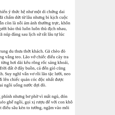
iến ý thức hệ như một di chứng dai
ã chấm dứt từ lâu nhưng bi kịch cuộc
vẫn còn là nỗi ám ảnh thường trực, khôn
ười bảo thủ luôn luôn thù địch nhau,
 núp đàng sau lịch sử rất lâu tự lúc
rung du thưa thớt khách. Gã chèo đò
ng vắng teo. Lão vớ chiếc điếu cày tra
t từng hơi dài kêu rông rốc sảng khoái,
Trời đất ở đây buồn, cả đến gió cũng
. Suy nghĩ vẩn vơ rồi lão tặc lưởi, neo
đi lên chiếc quán cóc độc nhất được
ai ngồi uống nước đợi đò.
 phính nhưng bơ phờ vì mất ngủ, đón
éo ghế ngồi, gọi xị rượu đế với con khô
ột điếu sâu kèn to tướng, ngậm vào môi