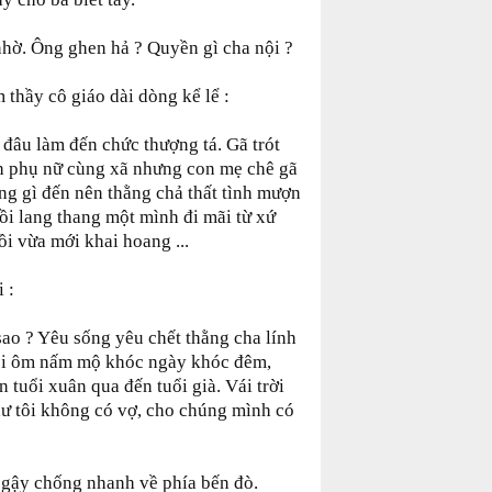
nhờ. Ông ghen hả ? Quyền gì cha nội ?
thầy cô giáo dài dòng kể lể :
 đâu làm đến chức thượng tá. Gã trót
h phụ nữ cùng xã nhưng con mẹ chê gã
ng gì đến nên thằng chả thất tình mượn
rồi lang thang một mình đi mãi từ xứ
ồi vừa mới khai hoang ...
 :
 sao ? Yêu sống yêu chết thằng cha lính
ngồi ôm nấm mộ khóc ngày khóc đêm,
 tuổi xuân qua đến tuổi già. Vái trời
hư tôi không có vợ, cho chúng mình có
ếc gậy chống nhanh về phía bến đò.