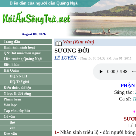
Diễn đàn của người dân Quảng Ngãi
August 08, 2026
Văn (Kim văn)
Trang đầu
Hình ảnh, sinh hoạt
SƯƠNG ĐỜI
QN:Đất nước/con người
LÊ LUYẾN
Liên trường Quảng Ngãi
- đăng lúc 03:34:32 PM, Jun 01, 2011
Biên khảo
Hải Quân
HQ.VNCH
HQ.Thế giới
PHẬN
Kiến thức, tài liệu
Sáng tác:
Y học & đời sống
Ca sĩ:
T
Phiếm luận
Văn học
Tạp văn, tùy bút
*
Cổ văn
SƯƠ
thơ
Lê 
văn
1-
Nhân sinh triêu lộ - đời người bóng
Kim văn