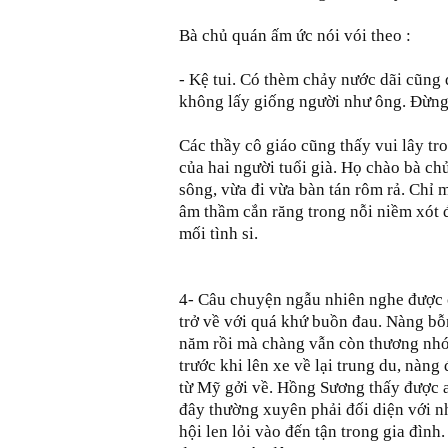
Bà chủ quán ấm ức nói vói theo :
- Kệ tui. Có thèm chảy nước dãi cũng 
không lấy giống người như ông. Ðừng
Các thầy cô giáo cũng thấy vui lây tr
của hai người tuổi già. Họ chào bà ch
sông, vừa đi vừa bàn tán rôm rả. Chỉ 
âm thầm cắn răng trong nỗi niềm xót 
mối tình si.
4- Câu chuyện ngẫu nhiên nghe được c
trở về với quá khứ buồn đau. Nàng bỗn
năm rồi mà chàng vẫn còn thương nhớ 
trước khi lên xe về lại trung du, nàn
từ Mỹ gởi về. Hồng Sương thấy được a
đây thường xuyên phải đối diện với n
hội len lỏi vào đến tận trong gia đìn