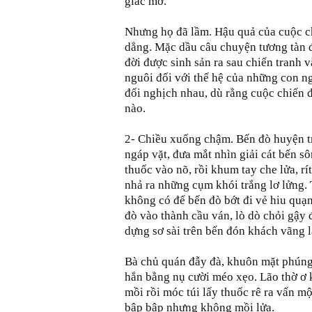
giấc mơ.
Nhưng họ đã lầm. Hậu quả của cuộc ch
dẳng. Mặc dầu câu chuyện tương tàn đ
đời được sinh sản ra sau chiến tranh 
nguôi đối với thế hệ của những con ng
đối nghịch nhau, dù rằng cuộc chiến đã
nào.
2- Chiều xuống chậm. Bến đò huyện t
ngáp vặt, đưa mắt nhìn giải cát bến sô
thuốc vào nõ, rồi khum tay che lửa, rí
nhả ra những cụm khói trắng lơ lửng. 
không có để bến đò bớt đi vẻ hiu quạnh
đò vào thành cầu ván, lò dò chỏi gậy 
dựng sơ sài trên bến đón khách vãng l
Bà chủ quán đẫy đà, khuôn mặt phúng
hắn bằng nụ cười méo xẹo. Lão thờ ơ k
mồi rồi móc túi lấy thuốc rê ra vấn m
bập bập nhưng không mồi lửa.