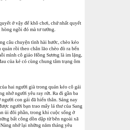
quyết ở vậy để khô chơi, chứ nhất quyết
 hòng ngồi đó mà tơ tưởng.
ong câu chuyện tình hài hước, chèo kéo
ủ quán rồi theo chân lão chèo đò ra bến
mỗi mình cô giáo Hồng Sương là im lặng,
đau của kẻ có cùng chung tâm trạng ôm
ủa hai người già trong quán kéo cô gái
g nhớ người yêu ray rứt. Ra đi gần ba
người con gái đã hiến thân. Sáng nay
g được người bạn trao mấy lá thư của Sang
n ủi đôi phần, trong khi cuộc sống ở
hững bất công dồn dập từ bên ngoài xã
h. Nàng nhớ lại những năm tháng yêu