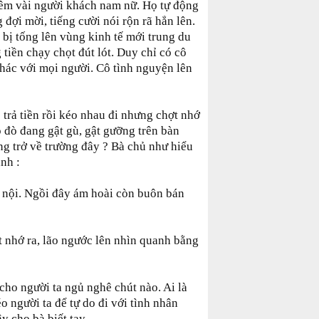
thêm vài người khách nam nữ. Họ tự động
đợi mời, tiếng cười nói rộn rã hẳn lên.
 bị tống lên vùng kinh tế mới trung du
 tiền chạy chọt đút lót. Duy chỉ có cô
khác với mọi người. Cô tình nguyện lên
trả tiền rồi kéo nhau đi nhưng chợt nhớ
o đò đang gật gù, gật gưỡng trên bàn
ông trở về trường đây ? Bà chủ như hiểu
nh :
 nội. Ngồi đây ám hoài còn buôn bán
t nhớ ra, lão ngước lên nhìn quanh bằng
cho người ta ngủ nghê chút nào. Ai là
 người ta để tự do đi với tình nhân
ây cho bà biết tay.