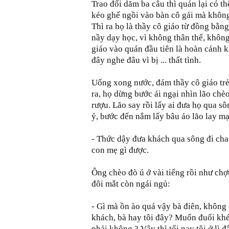
Trao đổi dăm ba câu thì quán lại có 
kéo ghế ngồi vào bàn cô gái mà không 
Thì ra họ là thầy cô giáo từ đồng bằng
nầy dạy học, vì không thân thế, không
giáo vào quán đầu tiên là hoàn cảnh 
đây nghe đâu vì bị ... thất tình.
Uống xong nước, đám thầy cô giáo trẻ 
ra, họ dừng bước ái ngại nhìn lão chè
rượu. Lão say rồi lấy ai đưa họ qua s
ý, bước đến nắm lấy bâu áo lão lay mạ
- Thức dậy đưa khách qua sông đi cha
con mẹ gì được.
Ông chèo đò ú ớ vài tiếng rồi như chợ
đôi mắt còn ngái ngủ:
- Gì mà ồn ào quá vậy bà điên, không 
khách, bà hay tôi đây? Muốn đuổi khéo
phải không ? Vậy thì tối nay tôi ở lì đ