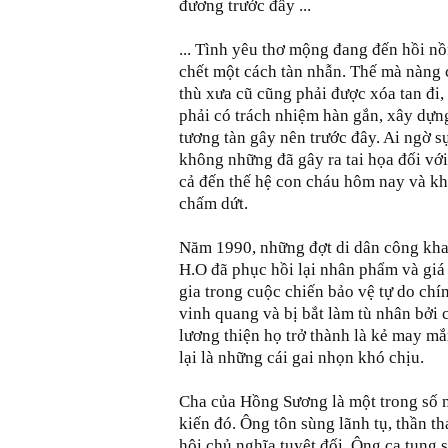
đương trước đây ...
... Tình yêu thơ mộng đang đến hồi n
chết một cách tàn nhẫn. Thế mà nàng c
thù xưa cũ cũng phải được xóa tan đi
phải có trách nhiệm hàn gắn, xây dựn
tương tàn gây nên trước đây. Ai ngờ s
không những đã gây ra tai họa đối với
cả đến thế hệ con cháu hôm nay và khô
chấm dứt.
Năm 1990, những đợt di dân công khai 
H.O đã phục hồi lại nhân phẩm và giá 
gia trong cuộc chiến bảo vệ tự do chí
vinh quang và bị bắt làm tù nhân bởi
lương thiện họ trở thành là kẻ may m
lại là những cái gai nhọn khó chịu.
Cha của Hồng Sương là một trong số n
kiến đó. Ông tôn sùng lãnh tụ, thần 
hội chủ nghĩa tuyệt đối. Ông ca tụng 