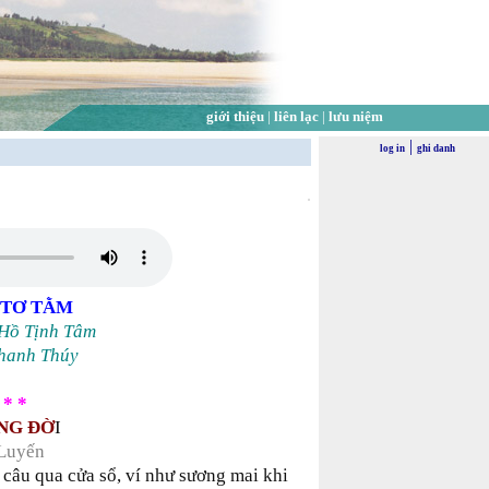
giới thiệu
|
liên lạc
|
lưu niệm
|
log in
ghi danh
 TƠ TẰM
Hồ Tịnh Tâm
hanh Thúy
 * *
NG ĐỜ
I
Luyến
 câu qua cửa sổ, ví như sương mai khi