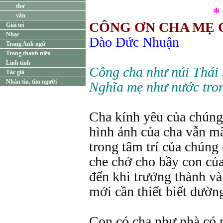
thơ
*
văn
CÔNG ƠN CHA MẸ 
Giải trí
Nhạc
Đào Đức Nhuận
Trang Anh ngữ
Trang thanh niên
Linh tinh
Công cha như núi Thái 
Tác giả
Nhắn tin, tìm người
Nghĩa mẹ như nước tron
Cha kính yêu của chúng
hình ảnh của cha vẫn m
trong tâm trí của chúng
che chở cho bầy con của
đến khi trưởng thành v
mới cần thiết biết dườn
Con có cha như nhà có 