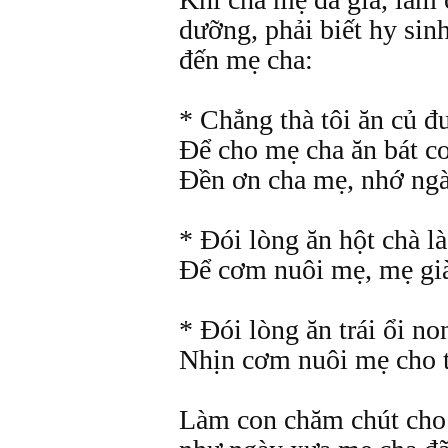
dưỡng, phải biết hy si
đến mẹ cha:
* Chẳng thà tôi ăn củ đư
Để cho mẹ cha ăn bát c
Đền ơn cha mẹ, nhớ ng
* Đói lòng ăn hột chà là
Để cơm nuôi mẹ, mẹ già
* Đói lòng ăn trái ổi no
Nhịn cơm nuôi mẹ cho t
Làm con chăm chút cho