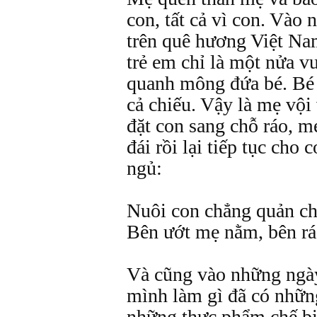
con, tất cả vì con. Vào
trên quê hương Việt Na
trẻ em chỉ là một nửa v
quanh mông đứa bé. Bé t
cả chiếu. Vậy là mẹ vội 
đặt con sang chỗ ráo, 
đái rồi lại tiếp tục cho 
ngủ:
Nuôi con chẳng quản ch
Bên ướt mẹ nằm, bên rá
Và cũng vào những ngà
mình làm gì đã có những
những thực phẩm chế biế