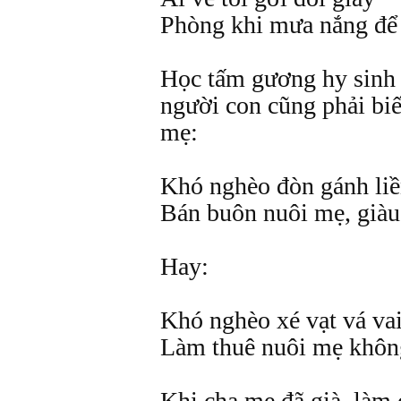
Phòng khi mưa nắng để 
Học tấm gương hy sinh 
người con cũng phải biế
mẹ:
Khó nghèo đòn gánh liề
Bán buôn nuôi mẹ, giàu
Hay:
Khó nghèo xé vạt vá va
Làm thuê nuôi mẹ không
Khi cha mẹ đã già, làm 