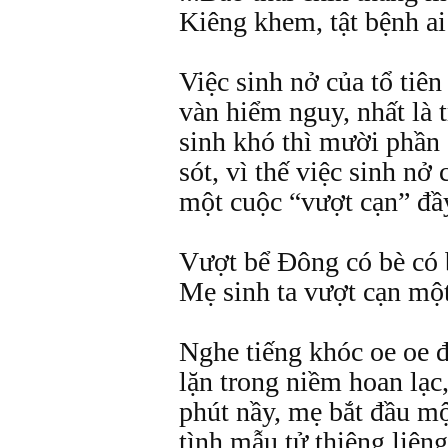
Kiêng khem, tật bệnh ai
Việc sinh nở của tổ tiê
vàn hiểm nguy, nhất là
sinh khó thì mười phần
sót, vì thế việc sinh n
một cuộc “vượt cạn” đầ
Vượt bể Đông có bè có 
Mẹ sinh ta vượt cạn một
Nghe tiếng khóc oe oe 
lặn trong niềm hoan lạc,
phút nầy, mẹ bắt đầu m
tình mẫu tử thiêng liêng