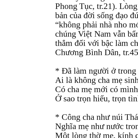
Phong Tục, tr.21). Lòng
bản của đời sống đạo đứ
“không phải nhà nho mới
chúng Việt Nam vẫn bẩm
thẳm đối với bậc làm c
Chương Bình Dân, tr.45
* Đã làm người ở trong 
Ai là không cha mẹ sin
Có cha mẹ mới có mình
Ở sao trọn hiếu, trọn tì
* Công cha như núi Thá
Nghĩa mẹ như nước tron
Một lòng thờ mẹ, kính 