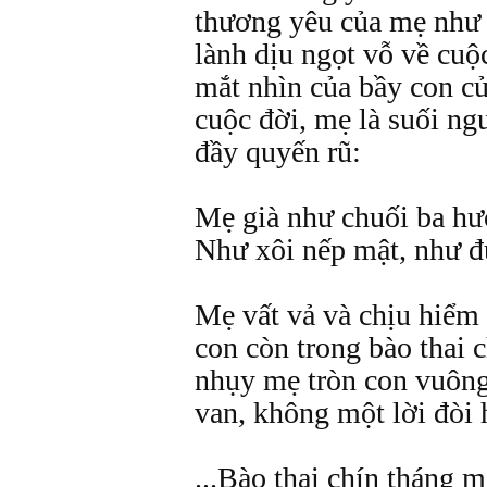
thương yêu của mẹ như 
lành dịu ngọt vỗ về cuộ
mắt nhìn của bầy con củ
cuộc đời, mẹ là suối n
đầy quyến rũ:
Mẹ già như chuối ba hư
Như xôi nếp mật, như đ
Mẹ vất vả và chịu hiểm 
con còn trong bào thai 
nhụy mẹ tròn con vuông
van, không một lời đòi 
...Bào thai chín tháng m