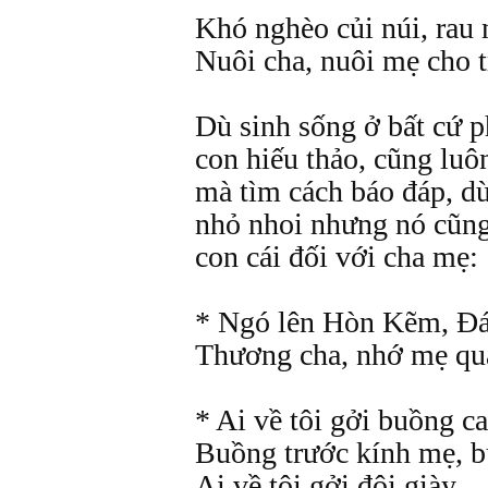
Khó nghèo củi núi, rau
Nuôi cha, nuôi mẹ cho 
Dù sinh sống ở bất cứ p
con hiếu thảo, cũng lu
mà tìm cách báo đáp, dù
nhỏ nhoi nhưng nó cũng 
con cái đối với cha mẹ:
* Ngó lên Hòn Kẽm, Đ
Thương cha, nhớ mẹ qu
* Ai về tôi gởi buồng c
Buồng trước kính mẹ, b
Ai về tôi gởi đôi giày