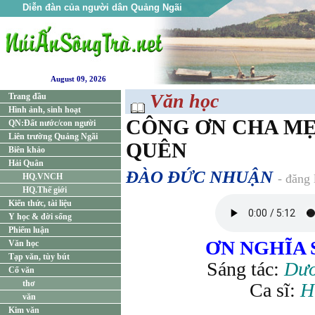
Diễn đàn của người dân Quảng Ngãi
August 09, 2026
Văn học
Trang đầu
Hình ảnh, sinh hoạt
CÔNG ƠN CHA M
QN:Đất nước/con người
Liên trường Quảng Ngãi
QUÊN
Biên khảo
Hải Quân
ĐÀO ĐỨC NHUẬN
HQ.VNCH
- đăng
HQ.Thế giới
Kiến thức, tài liệu
Y học & đời sống
Phiếm luận
ƠN NGHĨA 
Văn học
Tạp văn, tùy bút
Sáng tác:
Dươ
Cổ văn
thơ
Ca sĩ:
H
văn
Kim văn