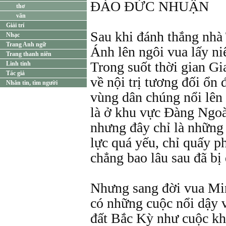
ĐÀO ĐỨC NHUẬN
thơ
văn
Giải trí
Sau khi đánh thắng nh
Nhạc
Trang Anh ngữ
Ánh lên ngôi vua lấy ni
Trang thanh niên
Trong suốt thời gian Gi
Linh tinh
Tác giả
về nội trị tương đối ổn
Nhắn tin, tìm người
vùng dân chúng nổi lên c
là ở khu vực Đàng Ngoà
nhưng đây chỉ là những c
lực quá yếu, chỉ quấy p
chẳng bao lâu sau đã bị 
Nhưng sang đời vua Mi
có những cuộc nổi dậy 
đất Bắc Kỳ như cuộc kh