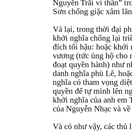
Nguyễn Trãi vi thần” t
Sơn chống giặc xâm lă
Vả lại, trong thời đại p
khởi nghĩa chống lại t
đích tối hậu: hoặc khởi
vương (tức ủng hộ cho 
đoạt quyền hành) như n
danh nghĩa phù Lê, hoặc
nghĩa có tham vọng diệt
quyền để tự mình lên n
khởi nghĩa của anh em 
của Nguyễn Nhạc và về 
Và có như vậy, các thủ 