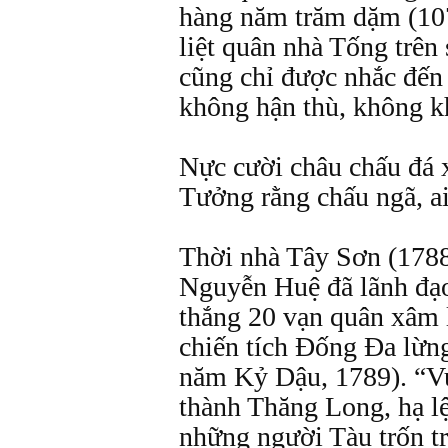
hàng năm trăm dặm (107
liệt quân nhà Tống trê
cũng chỉ được nhắc đến
không hận thù, không k
Nực cười châu chấu đá 
Tưởng rằng chấu ngã, ai
Thời nhà Tây Sơn (178
Nguyễn Huệ đã lãnh đạo
thắng 20 vạn quân xâm 
chiến tích Đống Đa lừn
năm Kỷ Dậu, 1789). “V
thành Thăng Long, hạ l
những người Tàu trốn tr