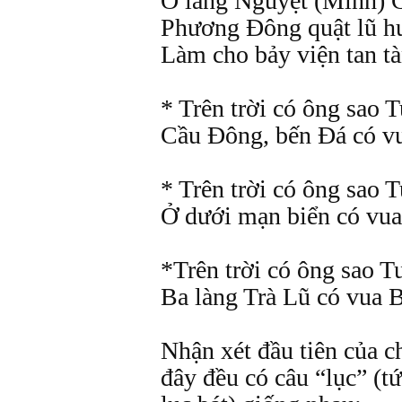
Ở làng Nguyệt (Minh) 
Phương Đông quật lũ h
Làm cho bảy viện tan tà
* Trên trời có ông sao 
Cầu Đông, bến Đá có v
* Trên trời có ông sao 
Ở dưới mạn biển có vu
*Trên trời có ông sao T
Ba làng Trà Lũ có vua 
Nhận xét đầu tiên của ch
đây đều có câu “lục” (t