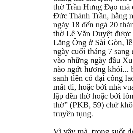
thờ Trần Hưng Đạo mà d
Đức Thánh Trần, hằng n
ngày 18 đến ngà 20 thá
thờ Lê Văn Duyệt được 
Lăng Ông ở Sài Gòn, lễ
ngày cuối tháng 7 sang 
vào những ngày đầu Xu
nào ngớt hương khói... b
sanh tiền có đại công la
mất đi, hoặc bởi nhà vu
lập đền thờ hoặc bởi l
thờ” (PKB, 59) chứ khô
truyền tụng.
Vì vậy mà, trong suốt 