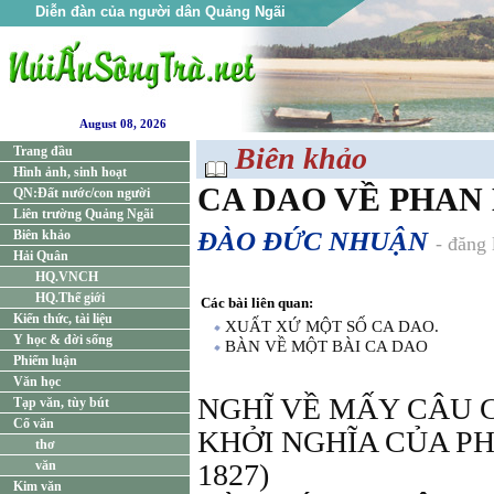
Diễn đàn của người dân Quảng Ngãi
August 08, 2026
Biên khảo
Trang đầu
Hình ảnh, sinh hoạt
CA DAO VỀ PHAN
QN:Đất nước/con người
Liên trường Quảng Ngãi
ĐÀO ĐỨC NHUẬN
Biên khảo
- đăng
Hải Quân
HQ.VNCH
HQ.Thế giới
Các bài liên quan:
Kiến thức, tài liệu
XUẤT XỨ MỘT SỐ CA DAO.
Y học & đời sống
BÀN VỀ MỘT BÀI CA DAO
Phiếm luận
Văn học
NGHĨ VỀ MẤY CÂU 
Tạp văn, tùy bút
Cổ văn
KHỞI NGHĨA CỦA PH
thơ
văn
1827)
Kim văn