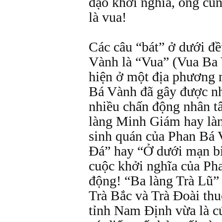
đạo khởi nghĩa, ông cũ
là vua!
Các câu “bát” ở dưới đ
Vành là “Vua” (Vua Ba 
hiện ở một địa phương 
Bá Vành đã gây được nh
nhiều chấn động nhân t
làng Minh Giám hay là
sinh quán của Phan Bá
Đá” hay “Ở dưới mạn b
cuộc khởi nghĩa của Ph
động! “Ba làng Trà Lũ” 
Trà Bắc và Trà Đoài th
tỉnh Nam Định vừa là cứ