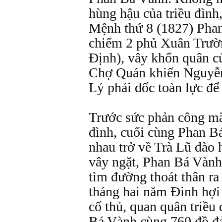
hùng hậu của triều đìn
Mệnh thứ 8 (1827) Phan
chiếm 2 phủ Xuân Trư
Định), vây khổn quân 
Chợ Quán khiến Nguyễ
Lý phải dốc toàn lực để 
Trước sức phản công mãn
đình, cuối cùng Phan B
nhau trở về Trà Lũ đào 
vây ngặt, Phan Bá Vàn
tìm đường thoát thân ra
tháng hai năm Đinh hợi 
cố thủ, quan quân triều
Bá Vành cùng 760 đồ đả