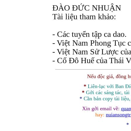
ĐÀO ĐỨC NHUẬN
Tài liệu tham khảo:
- Các tuyển tập ca dao.
- Việt Nam Phong Tục 
- Việt Nam Sử Lược củ
- Cố Đô Huế của Thái 
Nếu độc giả, đồng 
*
Liên-lạc với Ban Đ
*
Gởi các sáng tác, tài
*
Cần bản
copy
tài liệu
Xin gởi email về:
quan
hay:
nuiansongt
*