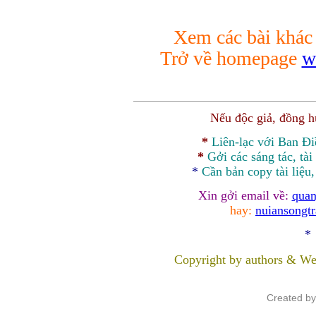
Xem các bài khá
Trở về homepage
w
Nếu độc giả, đồng 
*
Liên-lạc với Ban Đ
*
Gởi các sáng tác, tài
*
Cần bản
copy
tài liệu
Xin gởi email về:
quan
hay:
nuiansongt
*
Copyright by authors & We
Created b