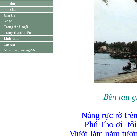
thơ
văn
Giải trí
Nhạc
Trang Anh ngữ
Trang thanh niên
Linh tinh
Tác giả
Nhắn tin, tìm người
Bến tàu 
Nắng rực rỡ trê
Phú Tho ơi! tôi 
Mười lăm năm tưởn