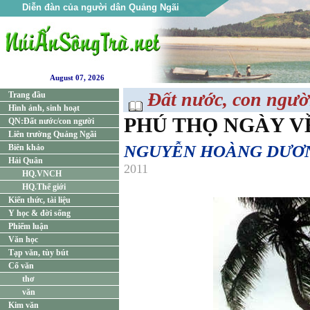
Diễn đàn của người dân Quảng Ngãi
August 07, 2026
Đất nước, con ngườ
Trang đầu
Hình ảnh, sinh hoạt
PHÚ THỌ NGÀY VÊ
QN:Đất nước/con người
Liên trường Quảng Ngãi
NGUYỄN HOÀNG DƯƠ
Biên khảo
Hải Quân
2011
HQ.VNCH
HQ.Thế giới
Kiến thức, tài liệu
Y học & đời sống
Phiếm luận
Văn học
Tạp văn, tùy bút
Cổ văn
thơ
văn
Kim văn