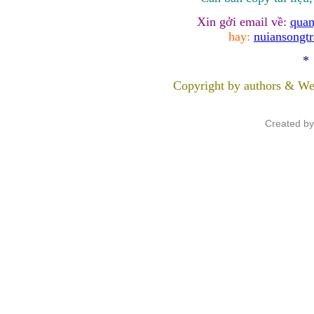
Xin gởi email về:
quan
hay:
nuiansongt
*
Copyright by authors & We
Created b