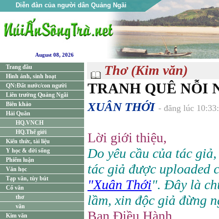
Diễn đàn của người dân Quảng Ngãi
August 08, 2026
Thơ (Kim văn)
Trang đầu
Hình ảnh, sinh hoạt
TRANH QUÊ NỖI 
QN:Đất nước/con người
Liên trường Quảng Ngãi
XUÂN THỚI
Biên khảo
- đăng lúc 10:3
Hải Quân
HQ.VNCH
HQ.Thế giới
Lời giới thiệu,
Kiến thức, tài liệu
Do yêu cầu của tác giả,
Y học & đời sống
Phiếm luận
tác giả được uploaded 
Văn học
Tạp văn, tùy bút
"Xuân Thới
". Đây là ch
Cổ văn
lầm, xin độc giả đừng n
thơ
văn
Ban Điều Hành.
Kim văn