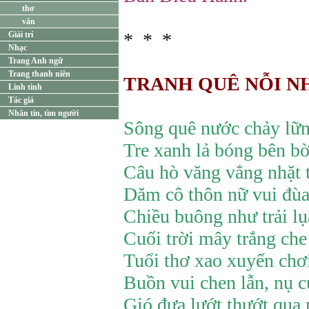
thơ
văn
* * *
Giải trí
Nhạc
Trang Anh ngữ
Trang thanh niên
TRANH QUÊ NỖI N
Linh tinh
Tác giả
Nhắn tin, tìm người
Sông quê nước chảy lữn
Tre xanh lả bóng bên b
Câu hò văng vẳng nhặt 
Dăm cô thôn nữ vui đùa
Chiều buông như trải l
Cuối trời mây trắng che
Tuổi thơ xao xuyến chơ
Buồn vui chen lẫn, nụ c
Gió đưa lướt thướt qua