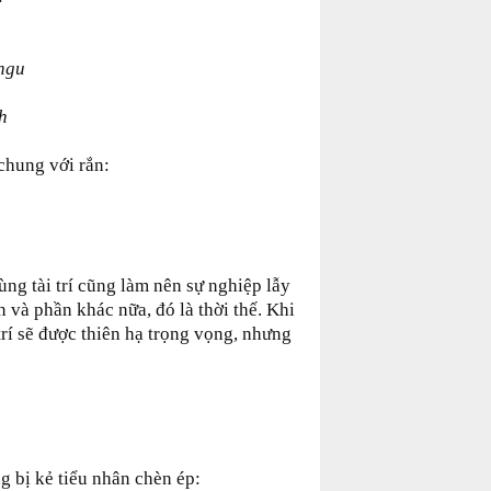
 ngu
h
chung với rắn:
ng tài trí cũng làm nên sự nghiệp lẫy
n và phần khác nữa, đó là thời thế. Khi
trí sẽ được thiên hạ trọng vọng, nhưng
g bị kẻ tiểu nhân chèn ép: