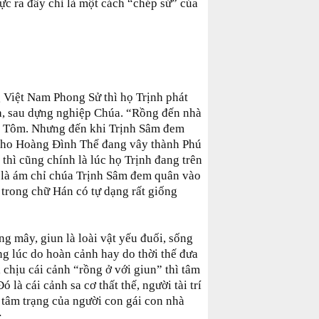
ực ra đây chỉ là một cách “chép sử” của
Việt Nam Phong Sử thì họ Trịnh phát
a, sau dựng nghiệp Chúa. “Rồng đến nhà
c Tôm. Nhưng đến khi Trịnh Sâm đem
cho Hoàng Đình Thể đang vây thành Phú
hì cũng chính là lúc họ Trịnh đang trên
 là ám chỉ chúa Trịnh Sâm đem quân vào
trong chữ Hán có tự dạng rất giống
ng mây, giun là loài vật yếu đuối, sống
ng lúc do hoàn cảnh hay do thời thế đưa
 chịu cái cảnh “rồng ở với giun” thì tâm
 là cái cảnh sa cơ thất thế, người tài trí
 tâm trạng của người con gái con nhà
: