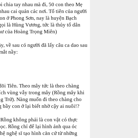
i chia tay nhau mà đi, 50 con theo Mẹ
nhau cai quản các nơi. Tổ tiên của người
 con ở Phong Sơn, nay là huyện Bạch
ọi là Hùng Vương, tức là thủy tổ dân
thư của Hoàng Trọng Miên)
y, về sau có người đã lấy câu ca dao sau
mắt nầy:
dõi Tiên. Theo mây tức là theo chàng
ích vùng vẫy trong mây (Rồng mây khi
ng Trứ). Nàng muốn đi theo chàng cho
 bầy con ở lại biết nhờ cậy ai nuôi!?
 Rồng không phải là con vật có thực
học. Rồng chỉ để lại hình ảnh qua óc
hệ nghệ sĩ tạo hình căn cứ từ những