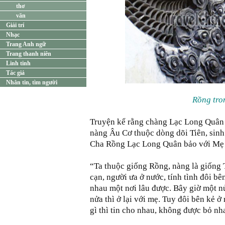
thơ
văn
Giải trí
Nhạc
Trang Anh ngữ
Trang thanh niên
Linh tinh
Tác giả
Nhắn tin, tìm người
Rồng tro
Truyện kể rằng chàng Lạc Long Quân 
nàng Âu Cơ thuộc dòng dõi Tiên, sinh
Cha Rồng Lạc Long Quân bảo với Mẹ 
“Ta thuộc giống Rồng, nàng là giống T
cạn, người ưa ở nước, tính tình đôi b
nhau một nơi lâu được. Bây giờ một nử
nửa thì ở lại với mẹ. Tuy đôi bên kẻ ở
gì thì tin cho nhau, không được bỏ nh