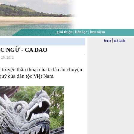
giới thiệu
|
liên lạc
|
lưu niệm
|
log in
ghi danh
C NGỮ - CA DAO
y 20, 2012
truyện thần thoại của ta là câu chuyện
quý của dân tộc Việt Nam.