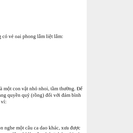
 có vẻ oai phong lẫm liệt lắm:
là một con vật nhỏ nhoi, tầm thường. Để
sang quyền quý (rồng) đối với đám bình
 ví:
òn nghe một câu ca dao khác, xưa được