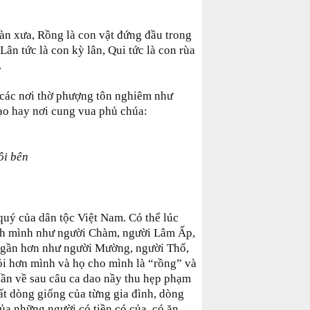
gàn xưa, Rồng là con vật đứng đầu trong
 Lân tức là con kỳ lân, Qui tức là con rùa
.
 các nơi thờ phượng tôn nghiêm như
ạo hay nơi cung vua phủ chúa:
ôi bên
 quý của dân tộc Việt Nam. Có thể lúc
nh mình như người Chàm, người Lâm Ấp,
 gần hơn như người Mường, người Thổ,
 hơn mình và họ cho mình là “rồng” và
 dần về sau câu ca dao nầy thu hẹp phạm
hất dòng giống của từng gia đình, dòng
của những người có tiền có của, có ăn