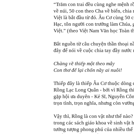
“Trăm con trai đều cùng nghe mệnh rồ
về núi, 50 con theo Cha về biển, chia 
Việt là bắt đầu từ đó. Âu Cơ cùng 50
Hạc, tôn người con trưởng làm Chúa, g
Việt.” (theo Việt Nam Văn học Toàn 
Bắt nguồn từ câu chuyện thần thoại nầ
đây để nói về cuộc chia tay đầy nước 
Chàng về thiếp một theo mây
Con thơ để lại chốn nầy ai nuôi!
Thiếp đây là thiếp Âu Cơ thuộc dòng 
Rồng Lạc Long Quân - bởi vì Rồng th
gặp hội ưa duyên - Kẻ Sĩ, Nguyễn Cô
trọn tình, trọn nghĩa, nhưng còn vướng
Vậy thì, Rồng là con vật như thế nào?
trong các sách giáo khoa về sinh vật 
tưởng tượng phong phú của nhiều thế 