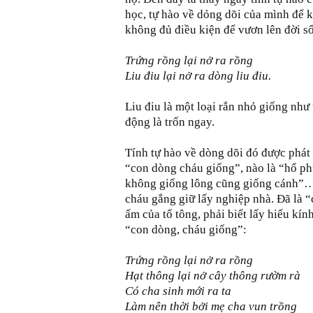
học, tự hào về dỏng dõi của mình để
không đủ điều kiện để vươn lên đời s
Trứng rồng lại nở ra rồng
Liu điu lại nở ra dòng liu điu.
Liu điu là một loại rắn nhỏ giống như 
động là trốn ngay.
Tính tự hào về dòng dõi đó được phát
“con dòng cháu giống”, nào là “hổ phụ
không giống lông cũng giống cánh”…
cháu gắng giữ lấy nghiệp nhà. Đã là “
ấm của tổ tông, phải biết lấy hiếu kí
“con dòng, cháu giống”:
Trứng rồng lại nở ra rồng
Hạt thông lại nở cây thông rườm rà
Có cha sinh mới ra ta
Làm nên thời bởi mẹ cha vun trồng