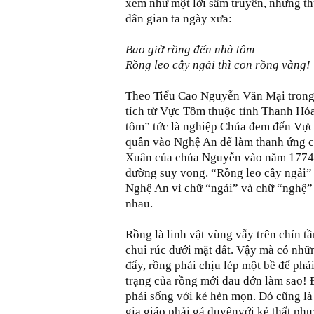
xem như một lời sấm truyền, nhưng th
dân gian ta ngày xưa:
Bao giờ rồng đến nhà tôm
Rồng leo cây ngải thì con rồng vàng!
Theo Tiểu Cao Nguyễn Văn Mại trong 
tích từ Vực Tôm thuộc tỉnh Thanh Hó
tôm” tức là nghiệp Chúa đem đến Vự
quân vào Nghệ An để làm thanh ứng 
Xuân của chúa Nguyễn vào năm 1774 t
đường suy vong. “Rồng leo cây ngải”
Nghệ An vì chữ “ngải” và chữ “nghệ” 
nhau.
Rồng là linh vật vùng vẫy trên chín tầ
chui rúc dưới mặt đất. Vậy mà có nhữ
đẩy, rồng phải chịu lép một bề để phải
trạng của rồng mới đau đớn làm sao! Đó
phải sống với kẻ hèn mọn. Đó cũng là
gia giáo phải gá duyênvới kẻ thất phu