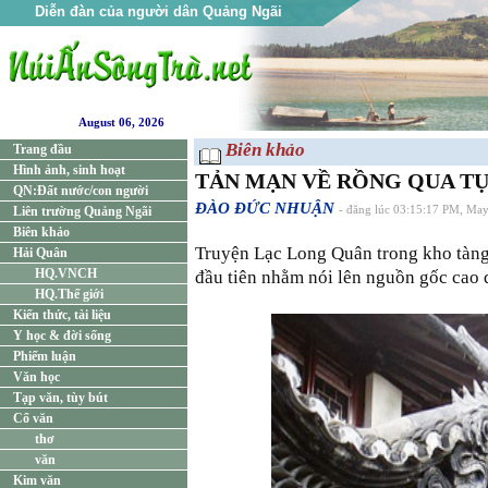
Diễn đàn của người dân Quảng Ngãi
August 06, 2026
Biên khảo
Trang đầu
Hình ảnh, sinh hoạt
TẢN MẠN VỀ RỒNG QUA TỤ
QN:Đất nước/con người
ĐÀO ĐỨC NHUẬN
Liên trường Quảng Ngãi
- đăng lúc 03:15:17 PM, Ma
Biên khảo
Truyện Lạc Long Quân trong kho tàng 
Hải Quân
HQ.VNCH
đầu tiên nhằm nói lên nguồn gốc cao 
HQ.Thế giới
Kiến thức, tài liệu
Y học & đời sống
Phiếm luận
Văn học
Tạp văn, tùy bút
Cổ văn
thơ
văn
Kim văn