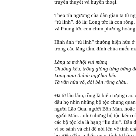
truyền thuyết và huyền thoại.
Theo tín ngưỡng của dân gian ta từ n
“tứ linh”, đó là: Long tức là con rồng,
và Phụng tức con chim phượng hoàng
Hình ảnh “tứ linh” thường hiện hữu ở
trong các lăng tẩm, đình chùa miếu m
Làng ta mở hội vui mừng
Chuông kêu, trống gióng tưng bừng đ
Long ngai thánh ngự hai bên
Tả văn hữu võ, đôi bên rồng chầu.
Đã từ lâu lắm, rồng là biểu tượng cao
đầu họ nhìn những bộ tộc chung qua
người Lão Qua, người Bồn Man, hoặc
người Mán…như những bộ tộc kém cỏi
các bộ tộc kia là hạng “liu điu”. Dần
vi so sánh và chỉ để nói lên về tính c
họ. Đến đây ta thấy ngay tính tự hào 