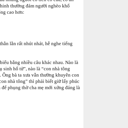
 khinh thường đám người nghèo khổ
ống cao hơn:
thằn lằn rất nhút nhát, hễ nghe tiếng
 biểu bằng nhiều câu khác nhau. Nào là
 sinh hổ tử”, nào là “con nhà tông
 Ông bà ta xưa vẫn thường khuyên con
con nhà tông” thì phải biết giữ lấy phúc
nh để phụng thờ cha mẹ mới xứng đáng là