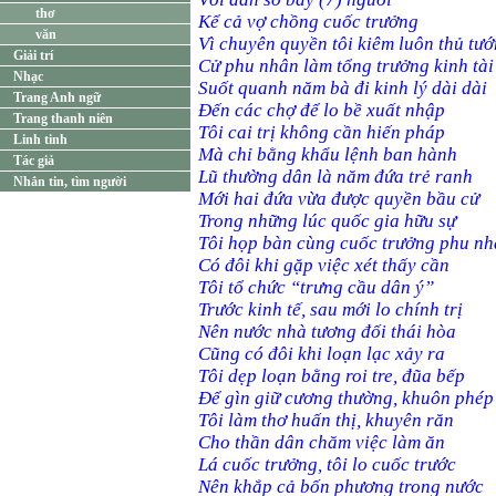
thơ
Kể cả vợ chồng cuốc trưởng
văn
Vì chuyên quyền tôi kiêm luôn thủ tư
Giải trí
Cử phu nhân làm tổng trưởng kinh tài
Nhạc
Suốt quanh năm bà đi kinh lý dài dài
Trang Anh ngữ
Đến các chợ để lo bề xuất nhập
Trang thanh niên
Tôi cai trị không cần hiến pháp
Linh tinh
Mà chỉ bằng khẩu lệnh ban hành
Tác giả
Lũ thường dân là năm đứa trẻ ranh
Nhắn tin, tìm người
Mới hai đứa vừa được quyền bầu cử
Trong những lúc quốc gia hữu sự
Tôi họp bàn cùng cuốc trưởng phu n
Có đôi khi gặp việc xét thấy cần
Tôi tổ chức “trưng cầu dân ý”
Trước kinh tế, sau mới lo chính trị
Nên nước nhà tương đối thái hòa
Cũng có đôi khi loạn lạc xảy ra
Tôi dẹp loạn bằng roi tre, đũa bếp
Để gìn giữ cương thường, khuôn phép
Tôi làm thơ huấn thị, khuyên răn
Cho thần dân chăm việc làm ăn
Lá cuốc trưởng, tôi lo cuốc trước
Nên khắp cả bốn phương trong nước