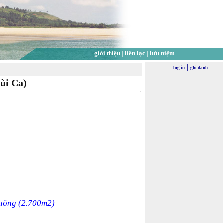
giới thiệu
|
liên lạc
|
lưu niệm
|
log in
ghi danh
i Ca)
vuông (2.700m2)