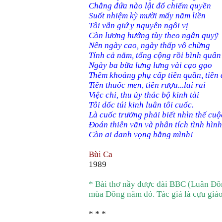
Chẳng đứa nào lật đổ chiếm quyền
Suốt nhiệm kỳ mười mấy năm liền
Tôi vẫn giứ y nguyên ngôi vị
Còn lương hướng tùy theo ngân quyỹ
Nên ngày cao, ngày thấp vô chừng
Tính cả năm, tổng cộng rồi bình quân
Ngày ba bữa lưng lưng vài cạo gạo
Thêm khoảng phụ cấp tiền quần, tiền
Tiền thuốc men, tiền rượu...lai rai
Việc chi, thu ủy thác bộ kinh tài
Tôi dốc túi kinh luân tôi cuốc.
Là cuốc trưởng phải biết nhìn thế cuộ
Đoán thiên văn và phân tích tình hình
Còn ai danh vọng bằng mình!
Bùi Ca
1989
* Bài thơ nầy được đài BBC (Luân Đôn
mùa Đông năm đó. Tác giả là cựu giáo
* * *