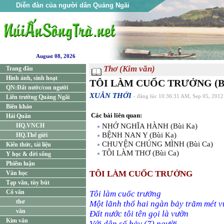
Diễn đàn của người dân Quảng Ngãi
August 08, 2026
Thơ (Kim văn)
Trang đầu
Hình ảnh, sinh hoạt
TÔI LÀM CUỐC TRƯỞNG (Bù
QN:Đất nước/con người
XUÂN THỚI
Liên trường Quảng Ngãi
- đăng lúc 10:36:31 AM, Sep 05, 2012
Biên khảo
Các bài liên quan:
Hải Quân
HQ.VNCH
NHỚ NGHĨA HÀNH (Bùi Ka)
BỆNH NAN Y (Bùi Ka)
HQ.Thế giới
CHUYỆN CHÚNG MÌNH (Bùi Ca)
Kiến thức, tài liệu
TÔI LÀM THƠ (Bùi Ca)
Y học & đời sống
Phiếm luận
TÔI LÀM CUỐC TRƯỞNG
Văn học
Tạp văn, tùy bút
Cổ văn
Tôi làm cuốc trưởng
thơ
Một lãnh thổ hai ngàn bảy trăm mét 
văn
Đất nước tôi tên gọi là vườn
Kim văn
Với dân số bảy (7) người