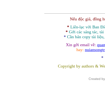
Nếu độc giả, đồng 
*
Liên-lạc với Ban Đ
*
Gởi các sáng tác, tài
*
Cần bản
copy
tài liệu
Xin gởi email về:
quan
hay:
nuiansongt
*
Copyright by authors & We
Created b