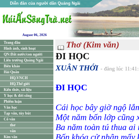
Diễn đàn của người dân Quảng Ngãi
August 06, 2026
Thơ (Kim văn)
Trang đầu
Hình ảnh, sinh hoạt
ĐI HỌC
QN:Đất nước/con người
Liên trường Quảng Ngãi
XUÂN THỚI
Biên khảo
- đăng lúc 11:4
Hải Quân
HQ.VNCH
HQ.Thế giới
ĐI HỌC
Kiến thức, tài liệu
Y học & đời sống
Phiếm luận
Cái học bây giờ ngộ lắ
Văn học
Tạp văn, tùy bút
Một năm bốn lớp cũng 
Cổ văn
Ba năm toàn tú thua ai 
thơ
văn
Bốn khóa cử nhân mấy k
Kim văn