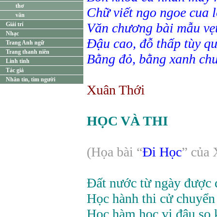
thơ
Chữ viết ngo ngoe cua lô
văn
Văn chương bài mẫu vẹ
Giải trí
Nhạc
Đậu cao, đỗ thấp tùy qu
Trang Anh ngữ
Trang thanh niên
Bằng đỏ, bằng xanh chu
Linh tinh
Tác giả
Nhắn tin, tìm người
Xuân Thới
HỌC VÀ THI
(Họa bài “
Đi Học
” của 
Đất nước từ ngày được 
Học hành thi cử chuyể
Học hàm học vị đâu so 